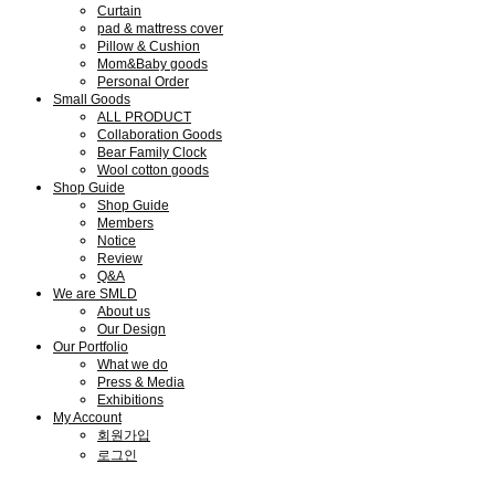
Curtain
pad & mattress cover
Pillow & Cushion
Mom&Baby goods
Personal Order
Small Goods
ALL PRODUCT
Collaboration Goods
Bear Family Clock
Wool cotton goods
Shop Guide
Shop Guide
Members
Notice
Review
Q&A
We are SMLD
About us
Our Design
Our Portfolio
What we do
Press & Media
Exhibitions
My Account
회원가입
로그인