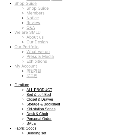
Shop Guide
Shop Guide
Members
Notice
Review
Q&A
We are SMLD
About us
Our Design
Our Portfolio
What we do
Press & Media
Exhibitions
My Account
회원가입
로그인
Furniture
ALL PRODUCT
Bed & Loft Bed
Closet & Drawer
Storage & Bookshelf
Kid-station Series
Desk & Chair
Personal Order
SALE
Fabric Goods
Bedding set