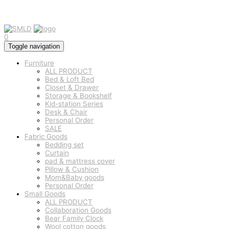
0
Toggle navigation
Furniture
ALL PRODUCT
Bed & Loft Bed
Closet & Drawer
Storage & Bookshelf
Kid-station Series
Desk & Chair
Personal Order
SALE
Fabric Goods
Bedding set
Curtain
pad & mattress cover
Pillow & Cushion
Mom&Baby goods
Personal Order
Small Goods
ALL PRODUCT
Collaboration Goods
Bear Family Clock
Wool cotton goods