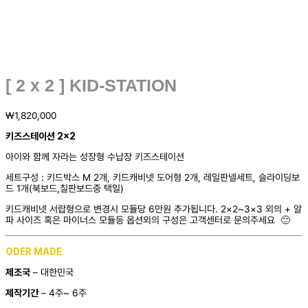
[ 2 x 2 ] KID-STATION
₩
1,820,000
키즈스테이션 2×2
아이와 함께 자라는 성장형 수납장 키즈스테이션
세트구성 : 키드박스 M 2개, 키드캐비넷 도어형 2개, 레일판넬세트, 슬라이딩보
드 1개(북보드,칠판보드중 택일)
키드캐비넷 서랍형으로 변경시 모듈당 6만원 추가됩니다. 2×2~3×3 외의 + 알
파 사이즈 혹은 마이너스 모듈등 옵션외의 구성은 고객센터로 문의주세요 🙂
ODER MADE
제조국
– 대한민국
제작기간
– 4주~ 6주