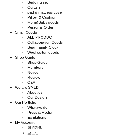
Bedding set
Curtain
pad & mattress cover
Pillow & Cushion
Mom&Baby goods
Personal Order
Small Goods
ALL PRODUCT
Collaboration Goods
Bear Family Clock
Wool cotton goods
Shop Guide
Shop Guide
Members
Notice
Review
Q&A
We are SMLD
About us
Our Design
Our Portfolio
What we do
Press & Media
Exhibitions
My Account
회원가입
로그인