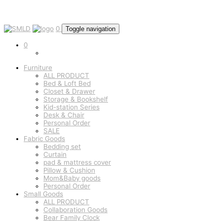
0
Toggle navigation
0
Furniture
ALL PRODUCT
Bed & Loft Bed
Closet & Drawer
Storage & Bookshelf
Kid-station Series
Desk & Chair
Personal Order
SALE
Fabric Goods
Bedding set
Curtain
pad & mattress cover
Pillow & Cushion
Mom&Baby goods
Personal Order
Small Goods
ALL PRODUCT
Collaboration Goods
Bear Family Clock