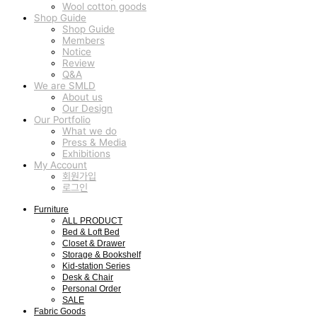
Wool cotton goods
Shop Guide
Shop Guide
Members
Notice
Review
Q&A
We are SMLD
About us
Our Design
Our Portfolio
What we do
Press & Media
Exhibitions
My Account
회원가입
로그인
Furniture
ALL PRODUCT
Bed & Loft Bed
Closet & Drawer
Storage & Bookshelf
Kid-station Series
Desk & Chair
Personal Order
SALE
Fabric Goods