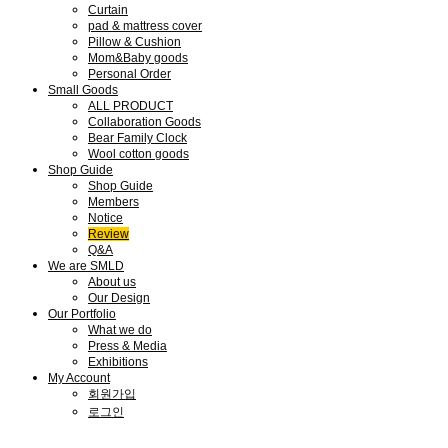
Curtain
pad & mattress cover
Pillow & Cushion
Mom&Baby goods
Personal Order
Small Goods
ALL PRODUCT
Collaboration Goods
Bear Family Clock
Wool cotton goods
Shop Guide
Shop Guide
Members
Notice
Review
Q&A
We are SMLD
About us
Our Design
Our Portfolio
What we do
Press & Media
Exhibitions
My Account
회원가입
로그인