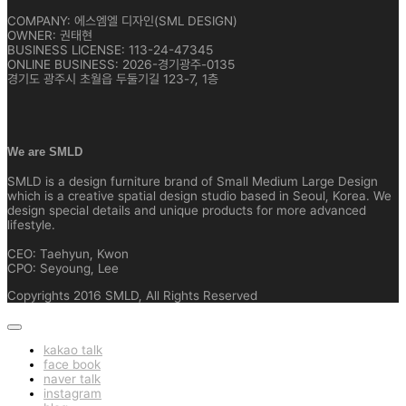
COMPANY: 에스엠엘 디자인(SML DESIGN)
OWNER: 권태현
BUSINESS LICENSE: 113-24-47345
ONLINE BUSINESS: 2026-경기광주-0135
경기도 광주시 초월읍 두둘기길 123-7, 1층
We are SMLD
SMLD is a design furniture brand of Small Medium Large Design
which is a creative spatial design studio based in Seoul, Korea. We
design special details and unique products for more advanced
lifestyle.
CEO: Taehyun, Kwon
CPO: Seyoung, Lee
Copyrights 2016 SMLD, All Rights Reserved
kakao talk
face book
naver talk
instagram