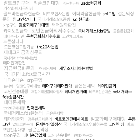
알트코인구매
리플코인대행
usdc현금화
핑돈현금화
가상화폐자금믹싱
골드바현금화현금화
이더리움현금화
검돈믹싱
비트코인사는법
sol구입
문의
밈코인삽니다
국내거래소fds증빙
sol현금화
태더원화환전
암호화폐구매대행
xrp구입
코인현금화최저수수료
카지노현금화
국내거래소fds증빙
금은돈현금화
돈현금화최저수수료
테더수사기관
코인체크카드
트론삽니다
모든코인구입가능
trc20사는법
재테크자금믹싱문의
국내거래소fds피하는법
테더원화환전
자금현금화문의
세무조사피하는방법
현금돈세탁
국내거래소fds출금시간
xrp구입
테더손대손
금은돈세탁
테더구매테더판매
테더현금화
밈코인구매대행
돈세탁
코인전송대행
테더개인거래
국내거래소
재정거래현금화대행사
비트코인손대손
fds송금시간
테더돈세탁
언더돈세탁
trc20구매대행
국내거래소fds뚫는법
금은돈세탁
암호화폐구매대행
테더현금화
비트코인판매사이트
무통
검돈현금화문의
코인
돈세탁당일정산
국내거래소fds우회하는법
코인믹싱
비트
알트코인구매
금은돈믹싱
코인전송대행
tron구입
테더송금업체
코인전송대행
언더돈현금화