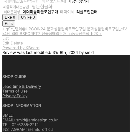
테더코인판매
자금믹싱업체
국내거래소fds우회하는법
핑돈현금화
세금적게내는방법
이더리움리플코인구매
테더이체
리플코인판매
테더돈믹싱
Like
0
Unlike
0
Print
«
q9Y_텔레@UPCOIN24 문화상품권비트코인구입 문화상품권비트구입_c1V
k4H_텔레:BSECRET7 선불심매입판매 cctv동선추적_h2K
»
List
Edit
Delete
Powered by KBoard
Review
was last modified:
3월 8th, 2024
by
smld
SHOP GUIDE
Lead time & Delivery
Terms of Use
Privacy Policy
SHOP INFORMATION
SMLD
EMAIL: smld@smldesign.co.kr
TEL: 02-6285-2212
INSTAGRAM: @smld_official