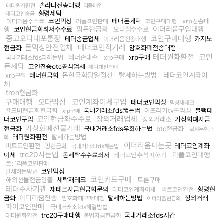
솔라나전송대행
태더원화환전
리플매입
횡령세탁
테더코인송금
코인믹싱
테더돈세탁
xrp전송대
이더리움수수료
리플코인판매
코인구매대행
핑돈현금화
이더리움구입대행
행
코인현금화최저수수료
오다집수수료
중고오다대포통장
코인구매대행
테더송금업체
카지노
이더리움전송대행
돈믹싱안전업체
테더코인직거래
현금화
암호화폐전송대행
테더원화환전
코인
테더손대손
xrp구매
국내거래소fds피하는법
xrp구매
돈세탁
코인전송otc공식업체
테더개인거래
돈현금화당일정산
탈세하는방법
테더코인계좌이
테더현금화
xrp구입
체
tron현금화
구매대행
오다믹싱
코인계좌이체구입
테더코인믹싱
믹싱재테크
골드바현금화현금화
국내거래소fds뚫는법
아프리카tv돈믹싱
블랙테
xrp구매
코인현금화수수료
장외거래업체
더코인구입
장외거래소
가상화폐자금
가상화폐선물거래
현금화
국내거래소fds우회하는법
btc현금화
탈세돈현금
태더원화환전
탈세하는방법
화
이더리움파는곳
비트코인환전
테더코인계좌
핑현금화
국내거래소fds깨는법
trc20사는법
리플코인대행
이체
돈세탁수수료최저
테더코인추척피하기
트론리플코인판매
코인믹싱
탈세하는방법
코인카드구매
해외선물현금인출
세탁재테크
트론구매
테더수사기관
재테크자금현금화문의
횡령현
테더코인계좌이체
비트코인환전
이더리움전송
금화
탈세하는방법
장외거래
암호화폐구매대행
이더리움현금화
파이코인판매
국내거래소fds해결방법
trc20구매대행
국내거래소fds시간
태더원화환전
불법자금현금화