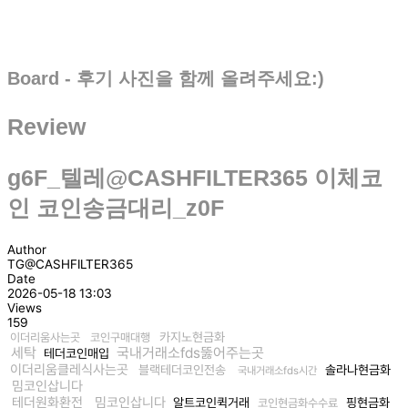
Board - 후기 사진을 함께 올려주세요:)
Review
g6F_텔레@CASHFILTER365 이체코
인 코인송금대리_z0F
Author
TG@CASHFILTER365
Date
2026-05-18 13:03
Views
159
카지노현금화
이더리움사는곳
코인구매대행
세탁
국내거래소fds뚫어주는곳
테더코인매입
이더리움클레식사는곳
블랙테더코인전송
솔라나현금화
국내거래소fds시간
밈코인삽니다
테더원화환전
밈코인삽니다
알트코인퀵거래
핑현금화
코인현금화수수료