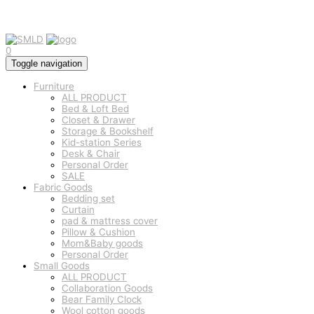
0
Toggle navigation
Furniture
ALL PRODUCT
Bed & Loft Bed
Closet & Drawer
Storage & Bookshelf
Kid-station Series
Desk & Chair
Personal Order
SALE
Fabric Goods
Bedding set
Curtain
pad & mattress cover
Pillow & Cushion
Mom&Baby goods
Personal Order
Small Goods
ALL PRODUCT
Collaboration Goods
Bear Family Clock
Wool cotton goods