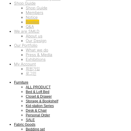
Shop Guide
Shop Guide
Members
Notice
Review
Q&A
We are SMLD
About us
Our Design
Our Portfolio
What we do
Press & Media
Exhibitions
My Account
회원가입
로그인
Furniture
ALL PRODUCT
Bed & Loft Bed
Closet & Drawer
Storage & Bookshelf
Kid-station Series
Desk & Chair
Personal Order
SALE
Fabric Goods
Bedding set