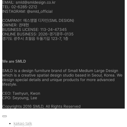
EMAIL: smld@smldesign.co.kr
TEL: 02-6285-2212
INSTAGRAM: @smld_official
COMPANY: 에스엠엘 디자인(SML DESIGN)
OWNER: 권태현
BUSINESS LICENSE: 113-24-47345
ONLINE BUSINESS: 2026-경기광주-0135
경기도 광주시 초월읍 두둘기길 123-7, 1층
We are SMLD
SMLD is a design furniture brand of Small Medium Large Design
which is a creative spatial design studio based in Seoul, Korea. We
design special details and unique products for more advanced
lifestyle.
CEO: Taehyun, Kwon
CPO: Seyoung, Lee
Copyrights 2016 SMLD, All Rights Reserved
kakao talk