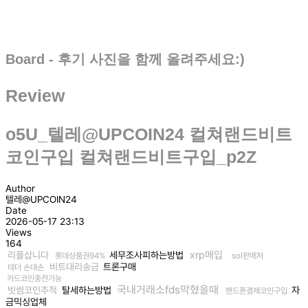
Board - 후기 사진을 함께 올려주세요:)
Review
o5U_텔레@UPCOIN24 컬쳐랜드비트
코인구입 컬쳐랜드비트구입_p2Z
Author
텔레@UPCOIN24
Date
2026-05-17 23:13
Views
164
xrp매입
리플삽니다
세무조사피하는방법
롯데상품권94%
sol판매처
비트대리송금
트론구매
테더 손대손
카드코인충전가능
국내거래소fds막혔을때
빗썸코인추적
탈세하는방법
자
핸드폰결제코인구입
금믹싱업체