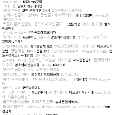
테더tron구입
리플코인파는곳
이더리움
암호화폐구매대행
코인 구매대행 24시
이더리움매입
휴대폰결제비트코인구입
솔라나현금화
돈현금화수수료최저
테더코인판매
암호화폐
usdc현금화
파이코인판매
트론리플코인전송
골드바세탁현금화
이더리움 리플
코인돈믹싱
컬쳐
랜드매입
돈현금화해드립니다
돈현금화수수료최저
장외거래소
xrp구매
usdt매입
암호화폐전송대행
해외자금
아
핑돈믹싱
프리카tv돈세탁
trc20전송대행
오다믹싱
휴대폰결제매입
비트코인사
소액결제비트코인구입
횡령믹싱
는법
이더리움클레식
코인믹싱최저수수료
핸
휴대폰결제테더전환
드폰결제코인구매방법
코인 체크카드
돈세탁최저
문상코인구매방법
해외자금
해외돈현금화
암호화폐 구매대행
수수료
암호화폐전송대행
테더거래
이더리움
코인 현금화 수수료
비트코인현금화
트론삽니다
아프리카tv돈믹싱
테더코인추척피하기
휴대폰결제현금화85%
이더리움매입
컬쳐랜드코인구
이더리움클레식판매
매
코인송금대리
비트코인믹싱
돈믹싱문의
테더코인직거래
usdc현금
리플코인판매
비트코인개인거래
화
리플코인파는곳
파이코인판매
비트코인개인거래
휴대폰결제85%
테더원화환전
tron
세무조사피하는방법
가상화폐선물거래
비트코인판매사이트
현금화