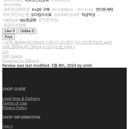
컬쳐랜드매입
돈현금화업체
테더트론매입
검돈현금화문의
trc20 구매
언더돈세탁
코인 손대손
핸드폰결제85%
비트코인사는법
오다집수수료
자금믹싱
암호화폐전송대행
코인돈믹싱
btc현금화
리플현금화
자금믹싱업체
Like
0
Unlike
0
Print
«
g7R_텔레@UPCOIN24 신용카드코인충전 카드코인충전업체_w0O
q9R_텔레@UPCOIN24 trc20사는법_n9N
»
List
Edit
Delete
Powered by KBoard
Review
was last modified:
3월 8th, 2024
by
smld
SHOP GUIDE
Lead time & Delivery
Terms of Use
Privacy Policy
SHOP INFORMATION
SMLD