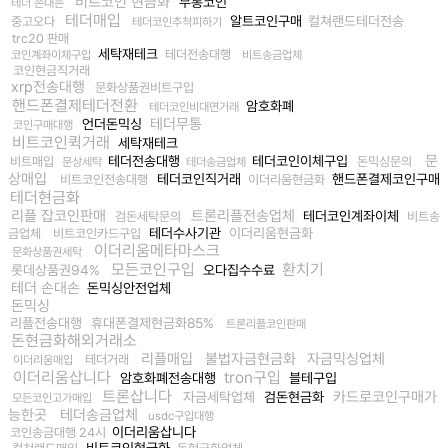
비트코인 현금화
무통코인
테더 손대손
테더매입
알트코인구매
컬쳐랜드테더전송
중고오다
테더코인추척피하기
trc20 판매
세탁재테크
테더전송대행
코인계좌이체구입
비트송금업체
코인현금직거래
xrp전송대행
문화상품권비트구입
핸드폰결제테더전환
암호화폐
테더코인비대면거래
테더무통
언더돈믹싱
코인구매대행
비트코인퀵거래
세탁재테크
문
테더전송대행
테더코인이체구입
비트매입
돈믹싱문의
문상세탁
테더송금업체
상매입
테더코인직거래
핸드폰결제코인구매
비트코인전송대행
이더리움현금화
테더현금화
리플 잡코인판매
트론리플전송업체
테더코인계좌이체
검돈세탁문의
비트송
테더수사기관
이더리움현금화
금업체
비트코인카드구입
이더리움메타마스크
문화상품권세탁
모든코인구입
환치기
롯데상품권94%
오다집수수료
테더 손대손
돈믹싱안전업체
돈믹싱
리플전송대행
휴대폰결제현금화85%
트론리플코인판매
돈현금화해외거래소
리플매입
불법자금현금화
자금믹싱업체
테더거래
이더리움매입
이더리움삽니다
tron구입
암호화폐전송대행
블테구입
트론삽니다
카드로코인구매가
자금세탁업체
검돈현금화
모든코인고가매입
능한곳
테더송금업체
usdc구입대행
이더리움삽니다
코인송금대행 24시
비트코인현금화