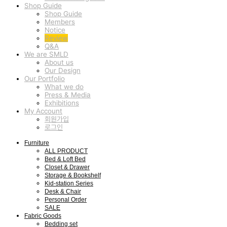
Shop Guide
Shop Guide
Members
Notice
Review
Q&A
We are SMLD
About us
Our Design
Our Portfolio
What we do
Press & Media
Exhibitions
My Account
회원가입
로그인
Furniture
ALL PRODUCT
Bed & Loft Bed
Closet & Drawer
Storage & Bookshelf
Kid-station Series
Desk & Chair
Personal Order
SALE
Fabric Goods
Bedding set