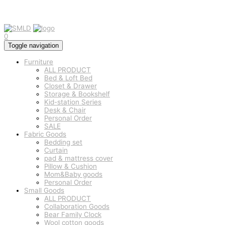
0
Toggle navigation
Furniture
ALL PRODUCT
Bed & Loft Bed
Closet & Drawer
Storage & Bookshelf
Kid-station Series
Desk & Chair
Personal Order
SALE
Fabric Goods
Bedding set
Curtain
pad & mattress cover
Pillow & Cushion
Mom&Baby goods
Personal Order
Small Goods
ALL PRODUCT
Collaboration Goods
Bear Family Clock
Wool cotton goods