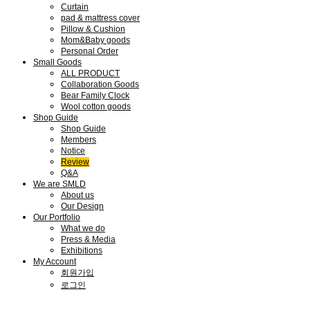
Curtain
pad & mattress cover
Pillow & Cushion
Mom&Baby goods
Personal Order
Small Goods
ALL PRODUCT
Collaboration Goods
Bear Family Clock
Wool cotton goods
Shop Guide
Shop Guide
Members
Notice
Review
Q&A
We are SMLD
About us
Our Design
Our Portfolio
What we do
Press & Media
Exhibitions
My Account
회원가입
로그인