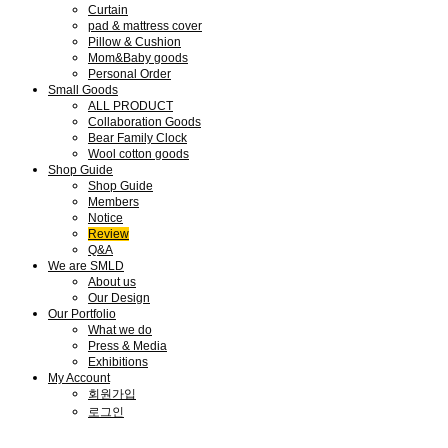
Curtain
pad & mattress cover
Pillow & Cushion
Mom&Baby goods
Personal Order
Small Goods
ALL PRODUCT
Collaboration Goods
Bear Family Clock
Wool cotton goods
Shop Guide
Shop Guide
Members
Notice
Review
Q&A
We are SMLD
About us
Our Design
Our Portfolio
What we do
Press & Media
Exhibitions
My Account
회원가입
로그인