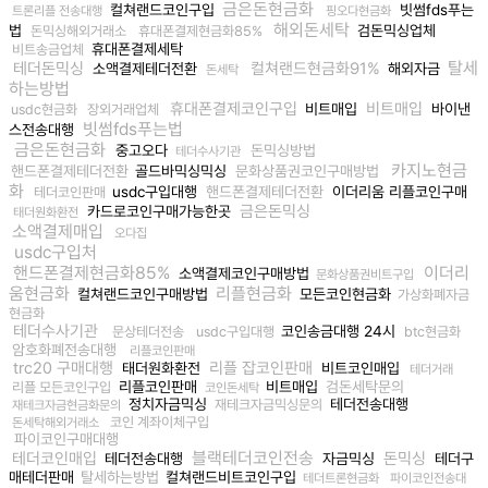
금은돈현금화
컬쳐랜드코인구입
빗썸fds푸는
트론리플 전송대행
핑오다현금화
해외돈세탁
법
검돈믹싱업체
돈믹싱해외거래소
휴대폰결제현금화85%
휴대폰결제세탁
비트송금업체
탈세
테더돈믹싱
컬쳐랜드현금화91%
소액결제테더전환
해외자금
돈세탁
하는방법
휴대폰결제코인구입
비트매입
비트매입
바이낸
usdc현금화
장외거래업체
빗썸fds푸는법
스전송대행
금은돈현금화
중고오다
돈믹싱방법
테더수사기관
카지노현금
핸드폰결제테더전환
골드바믹싱믹싱
문화상품권코인구매방법
화
usdc구입대행
핸드폰결제테더전환
이더리움 리플코인구매
테더코인판매
금은돈믹싱
카드로코인구매가능한곳
태더원화환전
소액결제매입
오다집
usdc구입처
핸드폰결제현금화85%
이더리
소액결제코인구매방법
문화상품권비트구입
움현금화
리플현금화
컬쳐랜드코인구매방법
모든코인현금화
가상화폐자금
현금화
테더수사기관
코인송금대행 24시
문상테더전송
usdc구입대행
btc현금화
암호화폐전송대행
리플코인판매
trc20 구매대행
리플 잡코인판매
태더원화환전
비트코인매입
테더거래
리플코인판매
비트매입
검돈세탁문의
리플 모든코인구입
코인돈세탁
정치자금믹싱
테더전송대행
재테크자금믹싱문의
재테크자금현금화문의
코인 계좌이체구입
돈세탁해외거래소
파이코인구매대행
블랙테더코인전송
테더코인매입
돈믹싱
테더전송대행
자금믹싱
테더구
매테더판매
탈세하는방법
컬쳐랜드비트코인구입
테더트론현금화
파이코인전송대