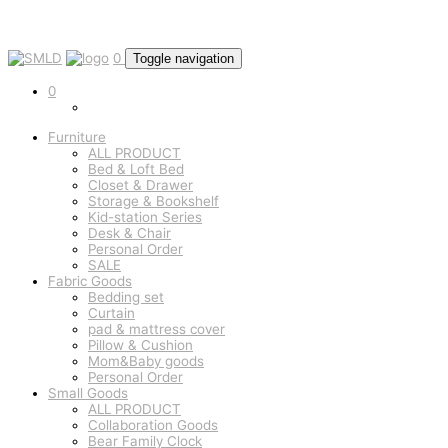
0
Toggle navigation
0
Furniture
ALL PRODUCT
Bed & Loft Bed
Closet & Drawer
Storage & Bookshelf
Kid-station Series
Desk & Chair
Personal Order
SALE
Fabric Goods
Bedding set
Curtain
pad & mattress cover
Pillow & Cushion
Mom&Baby goods
Personal Order
Small Goods
ALL PRODUCT
Collaboration Goods
Bear Family Clock