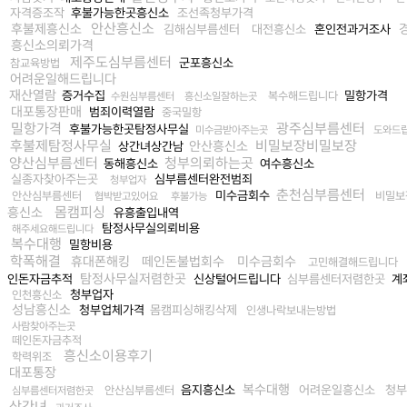
자격증조작
후불가능한곳흥신소
조선족청부가격
안산흥신소
후불제흥신소
김해심부름센터
대전흥신소
혼인전과거조사
흥신소의뢰가격
제주도심부름센터
군포흥신소
참교육방법
어려운일해드립니다
재산열람
증거수집
밀항가격
복수해드립니다
수원심부름센터
흥신소일잘하는곳
대포통장판매
범죄이력열람
중국밀항
밀항가격
광주심부름센터
후불가능한곳탐정사무실
미수금받아주는곳
도와드
후불제탐정사무실
비밀보장비밀보장
안산흥신소
상간녀상간남
양산심부름센터
청부의뢰하는곳
동해흥신소
여수흥신소
실종자찾아주는곳
심부름센터완전범죄
청부업자
춘천심부름센터
미수금회수
안산심부름센터
비밀보
협박받고있어요
후불가능
몸캠피싱
흥신소
유흥출입내역
탐정사무실의뢰비용
해주세요해드립니다
복수대행
밀항비용
학폭해결
휴대폰해킹
떼인돈불법회수
미수금회수
고민해결해드립니다
탐정사무실저렴한곳
인돈자금추적
신상털어드립니다
심부름센터저렴한곳
계
청부업자
인천흥신소
성남흥신소
청부업체가격
몸캠피싱해킹삭제
인생나락보내는방법
사람찾아주는곳
떼인돈자금추적
흥신소이용후기
학력위조
대포통장
복수대행
음지흥신소
어려운일흥신소
청부
안산심부름센터
심부름센터저렴한곳
상간녀