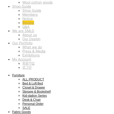
Wool cotton goods
Shop Guide
Shop Guide
Members
Notice
Review
Q&A
We are SMLD
About us
Our Design
Our Portfolio
What we do
Press & Media
Exhibitions
My Account
회원가입
로그인
Furniture
ALL PRODUCT
Bed & Loft Bed
Closet & Drawer
Storage & Bookshelf
Kid-station Series
Desk & Chair
Personal Order
SALE
Fabric Goods