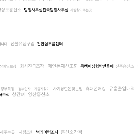
경상도흥신소
탐정사무실전국탐정사무실
사람찾아주는곳
선불유심구입
천안심부름센터
립니다
떼인돈재산조회
회사진급조작
몸캠피싱협박받을때
전주흥신소
장비밀보장
유흥출입내역
휴대폰해킹
사기당한돈찾는법
청부폭행
청부업자
가출자찾기
상간녀
양산흥신소
좌추적
흥신소가격
해주는곳
차량조회
범죄이력조사