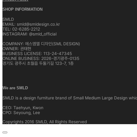
SHOP INFORMATION
SMLD
EMAIL: smld@smldesign.co.kr
TEL: 02-6285-2212
INSTAGRAM: @smld_official
COMPANY: 에스엠엘 디자인(SML DESIGN)
OWNER: 권태현
BUSINESS LICENSE: 113-24-47345
ONLINE BUSINESS: 2026-경기광주-0135
경기도 광주시 초월읍 두둘기길 123-7, 1층
We are SMLD
SMLD is a design furniture brand of Small Medium Large Design which 
CEO: Taehyun, Kwon
CPO: Seyoung, Lee
Copyrights 2016 SMLD, All Rights Reserved