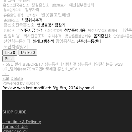
과거조사
창원흥신소
예산심부름센터
흥신소전국흥신소
밀항브로커
청부가격
청부업자의뢰
말못할고민해결
유흥출입내역
납치찾기
차량위치추적
춘천흥신소
흥신소전국흥신소
행방불명사람찾기
떼인돈
떼인돈자금추적
청부폭행비용
탐정사무실의뢰비용
위조여권
범죄이력열람
밀항비용
회사진급조작
음지흥신소
위치추적
못받은돈불법회수
안양심부름
천안심부름센터
광양흥신소
텔레그램추적
진주심부름센터
도난차량찾기
Like
0
Unlike
0
Print
«
o9L_텔레:BSECRET7 심부름센터저렴한곳 심부름센터일잘하는곳_w2S
u6I_텔레@sta79m고민바로해결 흥신소_s9V
»
List
Edit
Delete
Powered by KBoard
Review
was last modified:
3월 8th, 2024
by
smld
SHOP GUIDE
Lead time & Delivery
Terms of Use
Privacy Policy