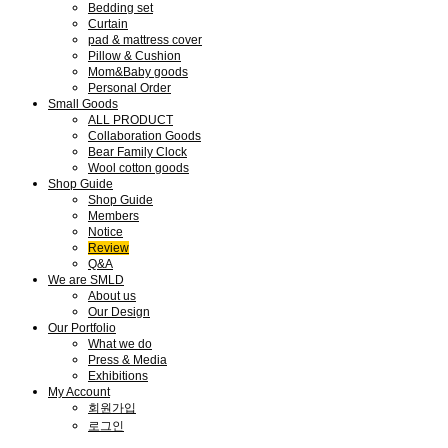
Bedding set
Curtain
pad & mattress cover
Pillow & Cushion
Mom&Baby goods
Personal Order
Small Goods
ALL PRODUCT
Collaboration Goods
Bear Family Clock
Wool cotton goods
Shop Guide
Shop Guide
Members
Notice
Review
Q&A
We are SMLD
About us
Our Design
Our Portfolio
What we do
Press & Media
Exhibitions
My Account
회원가입
로그인