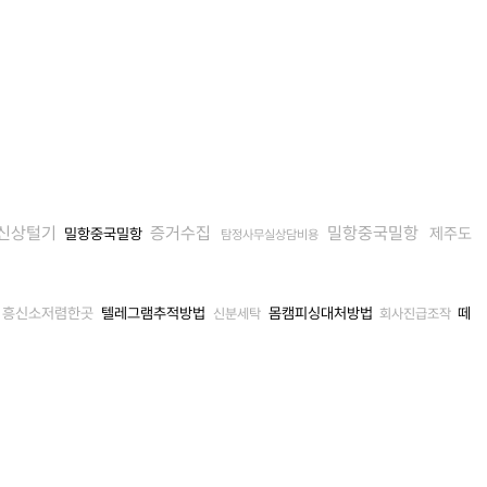
신상털기
증거수집
밀항중국밀항
제주도
밀항중국밀항
탐정사무실상담비용
흥신소저렴한곳
텔레그램추적방법
몸캠피싱대처방법
떼
신분세탁
회사진급조작