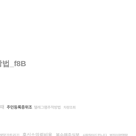
법_f8B
때
주민등록증위조
텔레그램추적방법
차량조회
흥신소의뢰비용
복수해주실분
생망가트리기
사람찾아드립니다
범죄이력열람