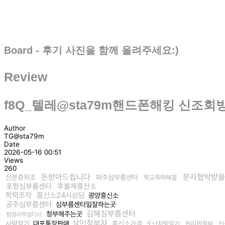
Board - 후기 사진을 함께 올려주세요:)
Review
f8Q_텔레@sta79m핸드폰해킹 신조회방
Author
TG@sta79m
Date
2026-05-16 00:51
Views
260
돈받아드립니다
문자협박받을
신분증위조
파주심부름센터
학교폭력해결
포항심부름센터
후불제흥신소
학력조작
흥신소24시상담
광양흥신소
공주심부름센터
심부름센터일잘하는곳
김해심부름센터
청부해주는곳
탐정사무실디시
살인청부자
사람찾기
대포통장판매
흥신소가격
도난차량찾기
핀리핀청부
인