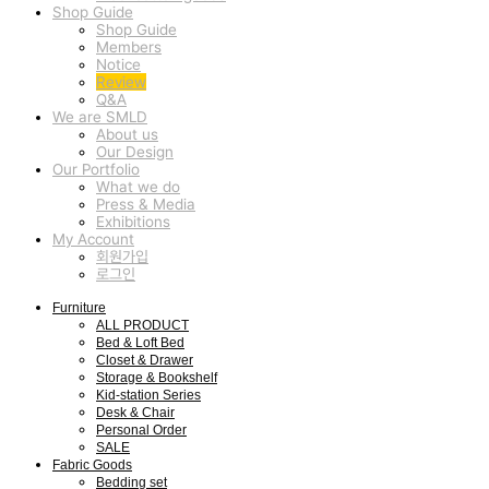
Shop Guide
Shop Guide
Members
Notice
Review
Q&A
We are SMLD
About us
Our Design
Our Portfolio
What we do
Press & Media
Exhibitions
My Account
회원가입
로그인
Furniture
ALL PRODUCT
Bed & Loft Bed
Closet & Drawer
Storage & Bookshelf
Kid-station Series
Desk & Chair
Personal Order
SALE
Fabric Goods
Bedding set