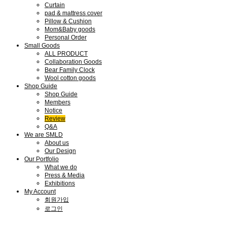
Curtain
pad & mattress cover
Pillow & Cushion
Mom&Baby goods
Personal Order
Small Goods
ALL PRODUCT
Collaboration Goods
Bear Family Clock
Wool cotton goods
Shop Guide
Shop Guide
Members
Notice
Review
Q&A
We are SMLD
About us
Our Design
Our Portfolio
What we do
Press & Media
Exhibitions
My Account
회원가입
로그인