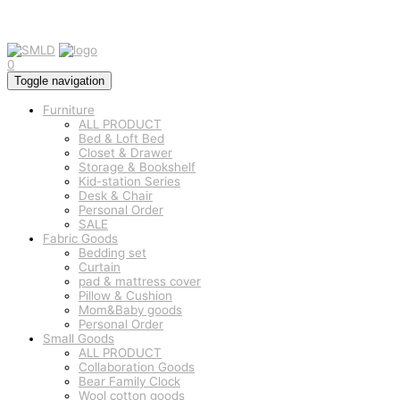
0
Toggle navigation
Furniture
ALL PRODUCT
Bed & Loft Bed
Closet & Drawer
Storage & Bookshelf
Kid-station Series
Desk & Chair
Personal Order
SALE
Fabric Goods
Bedding set
Curtain
pad & mattress cover
Pillow & Cushion
Mom&Baby goods
Personal Order
Small Goods
ALL PRODUCT
Collaboration Goods
Bear Family Clock
Wool cotton goods