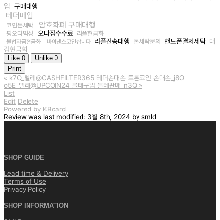
입
구매대행
테더매입
암호화폐 구매대행
코인돈세탁
오다집수수료
핑오다믹싱
리플현금화
리플전송대행
핸드폰결제세탁
대
돈세탁문의
불법자금현금화
바이낸스코인삽니다
검현금화
Like
0
Unlike
0
Print
«
k7O_텔레@CASHFILTER365 테더손대손 트론코인 손대손_j8O
o5E_텔레@UPCOIN24 블테구입 블테판매_n3Q
»
List
Edit
Delete
Powered by KBoard
Review
was last modified:
3월 8th, 2024
by
smld
SHOP GUIDE
Lead time & Delivery
Terms of Use
Privacy Policy
SHOP INFORMATION