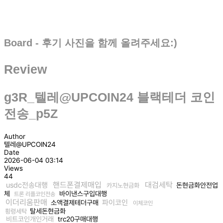
Board - 후기 사진을 함께 올려주세요:)
Review
g3R_텔레@UPCOIN24 블랙테더 코인
전송_p5Z
Author
텔레@UPCOIN24
Date
2026-06-04 03:14
Views
44
핸드폰결제매입
대검세탁
usdc전송대행
돈현금화안전업
카지노현금화
체
바이낸스구입대행
트론 리플코인전송
이더리움판매
파이코인
소액결제테더구매
이체코인
탈세돈현금화
횡령세탁
비트코인개인거래
trc20구매대행