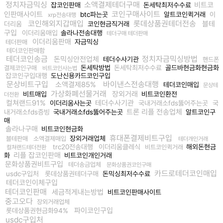
정치자금믹싱
소액결제테더구매
비트코
잡코인판매
돈세탁최저수수료
코인구매사이트
인판매사이트
btc파는곳
알트코인퀵거래
이
xrp전송대행
코인해외지갑매입
롯데상품권테더전송
블테
더리움
코인현금직거래
구입
이더리움매입
솔라나전송대행
테더구매 테더판매
이더리움판매
자금믹싱
테더판매
테더코인판매함
테더코인송금
정치자금믹싱방법
돈믹싱안전업체
테더수사기관
핸드폰
돈세탁방법
돈세탁최저수수료
골드바현금화현금화
결제코인구매
비트코인사는법
잡코인구입대행
도난신용카드코인구입
문상비트구입
바이낸스전송대행
소액결제85%
테더코인매입
문상테
가상화폐선물거래
장외거래
비트매입
비트코인환전
더전환
컬쳐랜드91%
테더수사기관
이더리움사는곳
국내거래소fds뚫어주는곳
국
트론 리플 전송업체
내거래소fds증빙
국내거래소fds뚫어주는곳
알트코인구
매
솔라나구매
비트코인현금화
휴대폰결제비트구입
장외거래업체
블테판매
소액결제매입
테더개인거래
trc20전송대행
이더리움클레식
해외돈현금
비트코인퀵거래
컬쳐랜드테더전환
리플 잡코인판매
화
비트코인개인거래
문화상품권비트구입
테더송금업체
문화상품권코인구매
카드로테더코인매입
usdc구입처
롯데상품권테더구매
돈믹싱최저수수료
테더코인이체구입
테더코인판매
세금적게내는방법
비트코인판매사이트
중고오다
장외거래업체
파이코인구입
롯데상품권현금화94%
usdc구입처