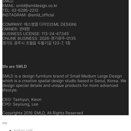
SMLD
EMAIL: smld@smldesign.co.kr
TEL: 02-6285-2212
INSTAGRAM: @smld_official
COMPANY: 에스엠엘 디자인(SML DESIGN)
OWNER: 권태현
BUSINESS LICENSE: 113-24-47345
ONLINE BUSINESS: 2026-경기광주-0135
경기도 광주시 초월읍 두둘기길 123-7, 1층
We are SMLD
SMLD is a design furniture brand of Small Medium Large Design
which is a creative spatial design studio based in Seoul, Korea. We
design special details and unique products for more advanced
lifestyle.
CEO: Taehyun, Kwon
CPO: Seyoung, Lee
Copyrights 2016 SMLD, All Rights Reserved
kakao talk