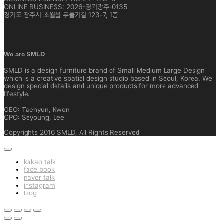
ONLINE BUSINESS: 2026-경기광주-0135
경기도 광주시 초월읍 두둘기길 123-7, 1층
We are SMLD
SMLD is a design furniture brand of Small Medium Large Design
which is a creative spatial design studio based in Seoul, Korea. We
design special details and unique products for more advanced
lifestyle.
CEO: Taehyun, Kwon
CPO: Seyoung, Lee
Copyrights 2016 SMLD, All Rights Reserved
kakao talk
face book
naver talk
instagram
blog