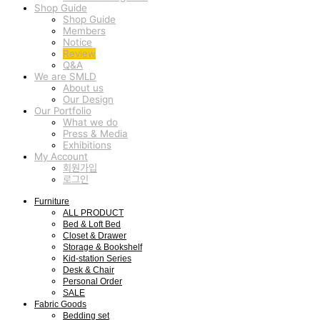
Shop Guide
Shop Guide
Members
Notice
Review
Q&A
We are SMLD
About us
Our Design
Our Portfolio
What we do
Press & Media
Exhibitions
My Account
회원가입
로그인
Furniture
ALL PRODUCT
Bed & Loft Bed
Closet & Drawer
Storage & Bookshelf
Kid-station Series
Desk & Chair
Personal Order
SALE
Fabric Goods
Bedding set