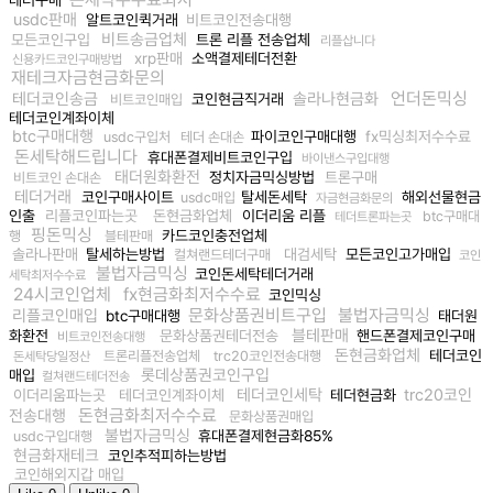
usdc판매
알트코인퀵거래
비트코인전송대행
비트송금업체
모든코인구입
트론 리플 전송업체
리플삽니다
xrp판매
소액결제테더전환
신용카드코인구매방법
재테크자금현금화문의
언더돈믹싱
테더코인송금
솔라나현금화
코인현금직거래
비트코인매입
테더코인계좌이체
btc구매대행
파이코인구매대행
fx믹싱최저수수료
usdc구입처
테더 손대손
돈세탁해드립니다
휴대폰결제비트코인구입
바이낸스구입대행
태더원화환전
정치자금믹싱방법
트론구매
비트코인 손대손
테더거래
코인구매사이트
탈세돈세탁
해외선물현금
usdc매입
자금현금화문의
인출
리플코인파는곳
돈현금화업체
이더리움 리플
btc구매대
테더트론파는곳
핑돈믹싱
카드코인충전업체
행
블테판매
솔라나판매
탈세하는방법
대검세탁
모든코인고가매입
컬쳐랜드테더구매
코인
불법자금믹싱
코인돈세탁테더거래
세탁최저수수료
24시코인업체
fx현금화최저수수료
코인믹싱
문화상품권비트구입
불법자금믹싱
리플코인매입
btc구매대행
태더원
블테판매
화환전
문화상품권테더전송
핸드폰결제코인구매
비트코인전송대행
돈현금화업체
테더코인
트론리플전송업체
trc20코인전송대행
돈세탁당일정산
롯데상품권코인구입
매입
컬쳐랜드테더전송
테더코인세탁
trc20코인
이더리움파는곳
테더코인계좌이체
테더현금화
돈현금화최저수수료
전송대행
문화상품권매입
불법자금믹싱
휴대폰결제현금화85%
usdc구입대행
현금화재테크
코인추적피하는방법
코인해외지갑 매입