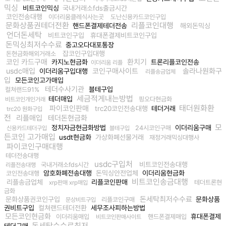
믹싱
비트코인믹싱
국내거래소fds출금시간
코인전송대행
이더리움클레식사는곳
도난신용카드코인구입
문화상품권테더전환
리플코인대행
핸드폰결제테더전송
해외돈믹싱
언더돈세탁
비트코인구입
휴대폰결제비트코인구입
돈믹싱최저수수료
중고오다대포통장
잡코인구입대행
돈현금화해외거래소
코인 카드구매
환치기
카지노현금화
트론리플코인전송
이더리움 리플
usdc매입
코인구매사이트
솔라나원화구
이더리움구입대행
리플송금업체
입
모든코인고가매입
테더수사기관
블테구입
컬쳐랜드91%
세금적게내는방법
테더매입
핑오다현금화
비트코인개인거래
태더원화환
파이코인판매
trc20코인전송대행
테더거래
trc20 원화구입
전
리플매입
테더돈현금화
모
정치자금현금화방법
이더리움구매
24시코인구매
신용카드테더구입
블테구입
든코인 고가매입
usdt현금화
가상화폐선물거래
재정거래믹싱대행사
파이코인구매대행
테더전송대행
usdc구입처
비트코인전송대행
국내거래소fds시간
리플전송대행
암호화폐전송대행
돈믹싱안전업체
이더리움현금화
코인전송대행
비트코인송금대행
리플송금업체
리플코인판매
테더트론현
xrp판매 xrp매입
금화
돈세탁최저수수료
문화상품권코인구입
문화상품
리플코인구매
문상비트구입
권비트구입
컬쳐랜드테더전환
세무조사피하는방법
모든코인현금화
휴대폰결제
이더리움매입
핸드폰결제매입
비트코인판매사이트
돈세탁수수료최저
테더구매