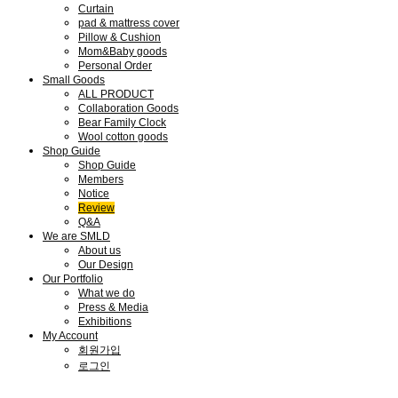
Curtain
pad & mattress cover
Pillow & Cushion
Mom&Baby goods
Personal Order
Small Goods
ALL PRODUCT
Collaboration Goods
Bear Family Clock
Wool cotton goods
Shop Guide
Shop Guide
Members
Notice
Review
Q&A
We are SMLD
About us
Our Design
Our Portfolio
What we do
Press & Media
Exhibitions
My Account
회원가입
로그인