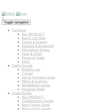
0
Toggle navigation
Furniture
ALL PRODUCT
Bed & Loft Bed
Closet & Drawer
Storage & Bookshelf
Kid-station Series
Desk & Chair
Personal Order
SALE
Fabric Goods
Bedding set
Curtain
pad & mattress cover
Pillow & Cushion
Mom&Baby goods
Personal Order
Small Goods
ALL PRODUCT
Collaboration Goods
Bear Family Clock
Wool cotton goods