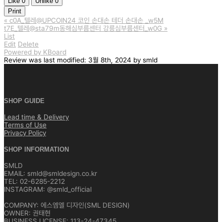
Like
0
Unlike
0
Print
«
c0A_텔레@UPCOIN24 코인 손대손 테더 손대손 _w5M
t7E_텔레@sta79m동해심부름센터 강릉심부름센터_w0G
»
List
Edit
Delete
Powered by KBoard
Review
was last modified:
3월 8th, 2024
by
smld
SHOP GUIDE
Lead time & Delivery
Terms of Use
Privacy Policy
SHOP INFORMATION
SMLD
EMAIL: smld@smldesign.co.kr
TEL: 02-6285-2212
INSTAGRAM: @smld_official
COMPANY: 에스엠엘 디자인(SML DESIGN)
OWNER: 권태현
BUSINESS LICENSE: 113-24-47345