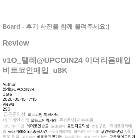
Board - 후기 사진을 함께 올려주세요:)
Review
v1O_텔레@UPCOIN24 이더리움매입
비트코인매입_u8K
Author
텔레@UPCOIN24
Date
2026-05-15 17:15
Views
290
금은돈믹싱
비트코인 체크카드
테더개인거래
돈세탁최저수수료
알트코인퀵거래
xrp구입
테더코인송금
불법자금믹싱
휴대폰결제매
코인이체구입
usdc판매
이더
입
국내거래소fds송금시간
코인원화구입
trc20 원화구입
비트코인개인거래
리움 리플
비트코인퀵거래
모든코인구입가
탈세돈믹싱
비트코인사는법
횡령세탁