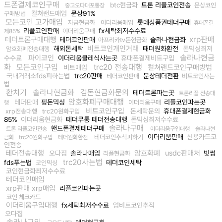
드폰결제코인구매
btc현금화
트론 리플코인전송
문상코인
중고오다대포통장
컬쳐랜드매입
문상91%
구매방법
모든코인 고가매입
롯데상품권테더구매
자금현금화
이더리움매입
휴대폰결
리플코인판매
fx세탁최저수수료
이더리움구매
제85%
xrp판매
테더트론구매대행
테더코인판매
솔라나현금화
아프리카tv돈현금화
비트코인개인거래
해외돈세탁
태더원화환전
돈믹싱최저
암호화폐전송대행
솔라나현금
파이코인
수수료
이더리움클레식사는곳
휴대폰결제비트구입
화
모든코인구입
trc20 전송대행
컬쳐랜드코인구매방법
비트매입
국내거래소fds피하는법
trc20판매
문상테더전환
테더코인판매
비트코인사는
법
환치기
솔라나현금화
검돈현금화문의
테더트론파는곳
트론리플 전송대
암호화폐구매대행
테더판매
핑돈믹싱
리플코인파는곳
이더리움구매
행
비트코인구입
돈세탁문의
휴대폰결제현금화
xrp전송대행
trc20원화구입
85%
이더리움현금화
테더무통 테더전송대행
돈믹싱최저수수료
솔라나구매
핸드폰결제테더구매
트론 리플코인전송
이더리움구입대행
솔라나현
이더리움판매
신용카드코
테더코인추척피하기
금화
trc20원화구입
테더원화환전
인전송
테더전송대행
암호화폐
usdc판매처
오다집
솔라나매입
빗썸
리플현금화
trc20사는법
fds푸는법
테더코인세탁
코인믹싱
코인현금화최저수수료
테더코인매입
xrp판매 xrp매입
리플코인파는곳
코인 체크카드
이더리움구입대행
fx세탁최저수수료
업비트코인추적
오다집