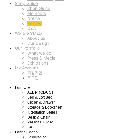
Shop Guide
Shop Guide
Members
Notice
Review
Q&A
We are SMLD
About us
Our Design
Our Portfolio
What we do
Press & Media
Exhibitions
My Account
회원가입
로그인
Furniture
ALL PRODUCT
Bed & Loft Bed
Closet & Drawer
Storage & Bookshelf
Kid-station Series
Desk & Chair
Personal Order
SALE
Fabric Goods
Bedding set