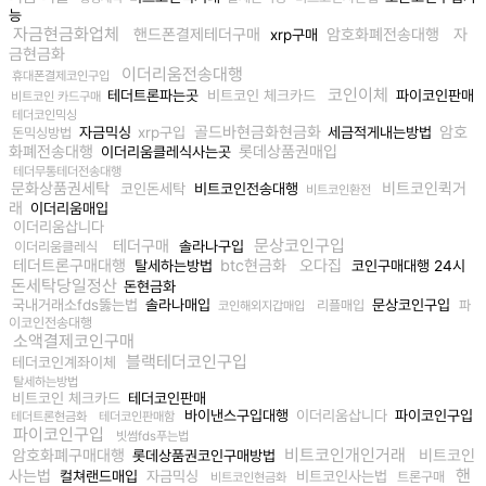
능
자금현금화업체
핸드폰결제테더구매
암호화폐전송대행
자
xrp구매
금현금화
이더리움전송대행
휴대폰결제코인구입
코인이체
테더트론파는곳
비트코인 체크카드
파이코인판매
비트코인 카드구매
테더코인믹싱
골드바현금화현금화
암호
자금믹싱
xrp구입
세금적게내는방법
돈믹싱방법
화폐전송대행
롯데상품권매입
이더리움클레식사는곳
테더무통테더전송대행
문화상품권세탁
비트코인퀵거
코인돈세탁
비트코인전송대행
비트코인환전
래
이더리움매입
이더리움삽니다
문상코인구입
테더구매
솔라나구입
이더리움클레식
테더트론구매대행
btc현금화
오다집
탈세하는방법
코인구매대행 24시
돈세탁당일정산
돈현금화
국내거래소fds뚫는법
솔라나매입
문상코인구입
리플매입
파
코인해외지갑매입
이코인전송대행
소액결제코인구매
블랙테더코인구입
테더코인계좌이체
탈세하는방법
비트코인 체크카드
테더코인판매
바이낸스구입대행
이더리움삽니다
파이코인구입
테더트론현금화
테더코인판매함
파이코인구입
빗썸fds푸는법
비트코인개인거래
암호화폐구매대행
비트코인
롯데상품권코인구매방법
핸
사는법
컬쳐랜드매입
자금믹싱
비트코인사는법
트론구매
비트코인현금화