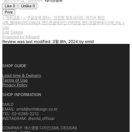
솔라나구입
테더현금화
금은돈세탁
Like
0
Unlike
0
Print
«
먹튀검증 | ✅구글검색 꽁타✅ 안전한 토토사이트, 여기서 확인
j2B_텔레@UPCOIN24 핸드폰결제코인구매방법 핸드폰결제테더구매_f0L
»
List
Edit
Delete
Powered by KBoard
Review
was last modified:
3월 8th, 2024
by
smld
SHOP GUIDE
Lead time & Delivery
Terms of Use
Privacy Policy
SHOP INFORMATION
SMLD
EMAIL: smld@smldesign.co.kr
TEL: 02-6285-2212
INSTAGRAM: @smld_official
COMPANY: 에스엠엘 디자인(SML DESIGN)