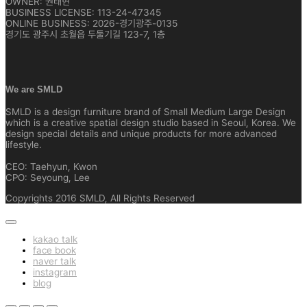
OWNER: 권태현
BUSINESS LICENSE: 113-24-47345
ONLINE BUSINESS: 2026-경기광주-0135
경기도 광주시 초월읍 두둘기길 123-7, 1층
We are SMLD
SMLD is a design furniture brand of Small Medium Large Design
which is a creative spatial design studio based in Seoul, Korea. We
design special details and unique products for more advanced
lifestyle.
CEO: Taehyun, Kwon
CPO: Seyoung, Lee
Copyrights 2016 SMLD, All Rights Reserved
kakao talk
face book
naver talk
instagram
blog