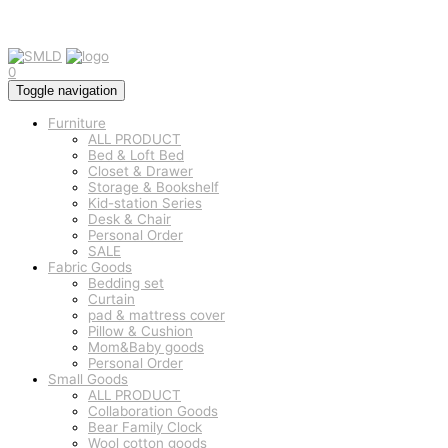
0
Toggle navigation
Furniture
ALL PRODUCT
Bed & Loft Bed
Closet & Drawer
Storage & Bookshelf
Kid-station Series
Desk & Chair
Personal Order
SALE
Fabric Goods
Bedding set
Curtain
pad & mattress cover
Pillow & Cushion
Mom&Baby goods
Personal Order
Small Goods
ALL PRODUCT
Collaboration Goods
Bear Family Clock
Wool cotton goods