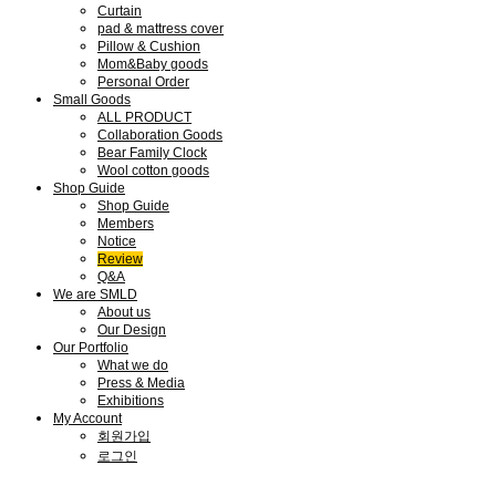
Curtain
pad & mattress cover
Pillow & Cushion
Mom&Baby goods
Personal Order
Small Goods
ALL PRODUCT
Collaboration Goods
Bear Family Clock
Wool cotton goods
Shop Guide
Shop Guide
Members
Notice
Review
Q&A
We are SMLD
About us
Our Design
Our Portfolio
What we do
Press & Media
Exhibitions
My Account
회원가입
로그인