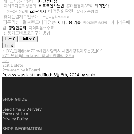
테더전송대행
재테크자금세탁문의
재테크자금믹싱문의
비트코인사는법
휴대폰결제85%
테더판매
태더원화환전
sol판매처
탈세하는방법
돈현금화안전업체
휴대폰결제코인구매
코인믹싱최저수수료
핑돈믹싱
컬쳐랜드테더전송
이더리움매
이더리움 리플
암호화폐전송대행
입
횡령현금화
이더리움수수료
신용카드비트코인구매방법
Like
0
Unlike
0
Print
«
j9Y_텔레@sta79m채권차량위치 채권차량찾아주는곳_j0K
k7T_텔레@fundwash 테더코인매입_l8F
»
List
Edit
Delete
Powered by KBoard
Review
was last modified:
3월 8th, 2024
by
smld
SHOP GUIDE
Lead time & Delivery
Terms of Use
Privacy Policy
SHOP INFORMATION