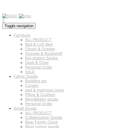
0
Toggle navigation
Furniture
ALL PRODUCT
Bed & Loft Bed
Closet & Drawer
Storage & Bookshelf
Kid-station Series
Desk & Chair
Personal Order
SALE
Fabric Goods
Bedding set
Curtain
pad & mattress cover
Pillow & Cushion
Mom&Baby goods
Personal Order
Small Goods
ALL PRODUCT
Collaboration Goods
Bear Family Clock
Wool cotton goods