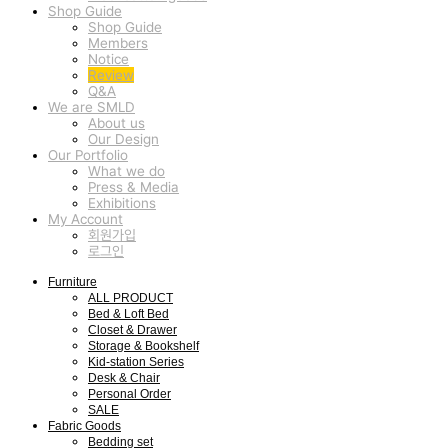
Shop Guide
Shop Guide
Members
Notice
Review
Q&A
We are SMLD
About us
Our Design
Our Portfolio
What we do
Press & Media
Exhibitions
My Account
회원가입
로그인
Furniture
ALL PRODUCT
Bed & Loft Bed
Closet & Drawer
Storage & Bookshelf
Kid-station Series
Desk & Chair
Personal Order
SALE
Fabric Goods
Bedding set