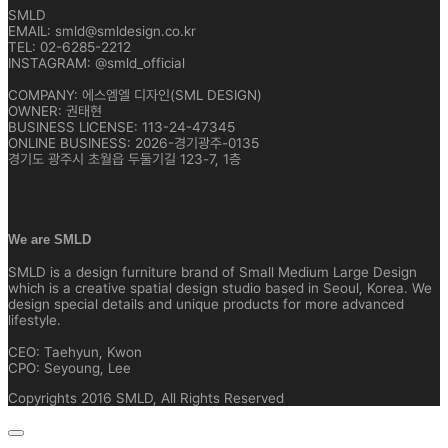
SMLD
EMAIL: smld@smldesign.co.kr
TEL: 02-6285-2212
INSTAGRAM: @smld_official
COMPANY: 에스엠엘 디자인(SML DESIGN)
OWNER: 권태현
BUSINESS LICENSE: 113-24-47345
ONLINE BUSINESS: 2026-경기광주-0135
경기도 광주시 초월읍 두둘기길 123-7, 1층
We are SMLD
SMLD is a design furniture brand of Small Medium Large Design
which is a creative spatial design studio based in Seoul, Korea. We
design special details and unique products for more advanced
lifestyle.
CEO: Taehyun, Kwon
CPO: Seyoung, Lee
Copyrights 2016 SMLD, All Rights Reserved