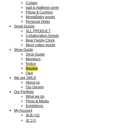
Curtain
pad & mattress cover
Pillow & Cushion
Mom&Baby goods
Personal Order
Small Goods
ALL PRODUCT
Collaboration Goods
Bear Family Clock
Wool cotton goods
Shop Guide
Shop Guide
Members
Notice
Review
Q&A
We are SMLD
About us
Our Design
Our Portfolio
What we do
Press & Media
Exhibitions
My Account
회원가입
로그인