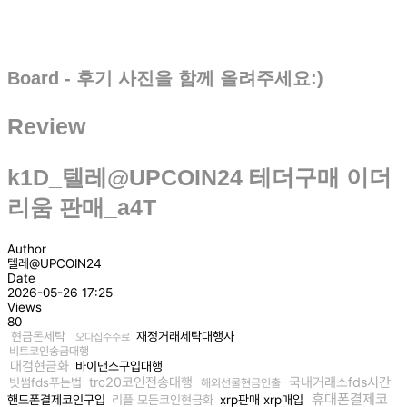
Board - 후기 사진을 함께 올려주세요:)
Review
k1D_텔레@UPCOIN24 테더구매 이더
리움 판매_a4T
Author
텔레@UPCOIN24
Date
2026-05-26 17:25
Views
80
현금돈세탁
재정거래세탁대행사
오다집수수료
비트코인송금대행
대검현금화
바이낸스구입대행
trc20코인전송대행
국내거래소fds시간
빗썸fds푸는법
해외선물현금인출
휴대폰결제코
핸드폰결제코인구입
리플 모든코인현금화
xrp판매 xrp매입