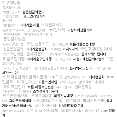
인구매방법
탈세돈믹싱
검돈현금화문의
빗썸코인추적
비트코인개인거래
리플코인대행
돈세탁
소액결제세탁
이더리움 리플
언더돈세탁
sol판매처
가상화폐선물거래
돈세탁최저수수료
잡코인구입대행
이더리움클레식판매
테더전송대행
돈현금화방법
코인 신용카드
usdc구입대행
트론리플전송대행
솔라나현금화
코인구매대행 24시
현금돈현금화
이더리움현금화
카지노세탁
테더매입
돈세탁문의
테더코인매입
돈세탁해드립니다
국내거래소fds송금시간
리플코인대행
모든
이더리움구입대행
재정거래현금화대행사
테더개인거래
코인구입가능
재테크자금믹싱문의
롯데상품권현금화94%
돈세탁해드립니다
테더 손대손
코인돈믹싱
이더리움클레식클레식판매
tron
xrp구매
테더현금화
돈믹싱해외거래소
현금화
테더 손대손
리플코인매입
암호화폐구매대행
장외거래업체
파이코인판매
언더돈믹싱
트론 리플코인전송
24시코인구매
재정거래믹싱대행사
소액결제테더구매
핸드폰결제85%
코인구매대행
리플전송대행
비트코인송금대행
trc20전송
소액결제비트구입
암호화폐
파이코인판매
휴대폰결제세탁
국내
대행
금은돈현금화
거래소fds우회하는법
컬쳐랜드테더구매
트론 리플 전송업체
국내거래소fds송금시간
usdt현금
비트코인송금대행
화