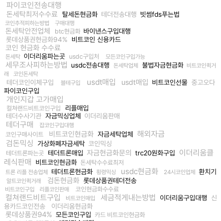
파이코인전송대행
돈세탁최저수수료
탈세돈현금화
테더전송대행
빗썸fds푸는법
코인추적피하는방법
구매대행
돈세탁안전업체
바이낸스구입대행
btc현금화
롯데상품권현금화94%
비트코인 신용카드
코인 현금화 수수료
이더리움파는곳
usdc구입처
돈세탁
모든코인구입가능
세무조사피하는방법
usdc전송대행
불법자금현금화
돈세탁업체
비트코인퀵거
래
코인돈세탁
usdt매입
usdt매입
테더코인이체구입
비트코인선물
중고오다
블테구입
파이코인구입
개인지갑 고가매입
리플매입
컬쳐랜드비트코인구입
테더수사기관
자금믹싱업체
이더리움판매
테더구매
잡코인구입대행
해외자금
비트코인현금화
자금세탁업체
코인구매사이트
검돈믹싱
가상화폐자금세탁
코인믹싱
이더리움클
자금현금화문의
테더트론매입
trc20원화구입
테더트론파는곳
레식판매
비트코인현금화
돈세탁수수료최저
usdc현금화
테더트론현금화
환치기
트론 리플 전송업체
횡령믹싱
24시코인업체
검돈현금화
롯데상품권테더전송
알트코인퀵거래
코인현금화수수료
비트코인구입
리플코인판매
컬쳐랜드비트구입
세금적게내는방법
이더리움구입대행
신
비트코인매입
용카드코인전송
이더리움현금화
롯데상품권94%
모든코인구입
카드 비트코인현금화