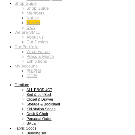
Shop Guide
Shop Guide
Members
Notice
Review
Q&A
We are SMLD
About us
Our Design
Our Portfolio
What we do
Press & Media
Exhibitions
My Account
회원가입
로그인
Furniture
ALL PRODUCT
Bed & Loft Bed
Closet & Drawer
Storage & Bookshelf
Kid-station Series
Desk & Chair
Personal Order
SALE
Fabric Goods
Bedding set