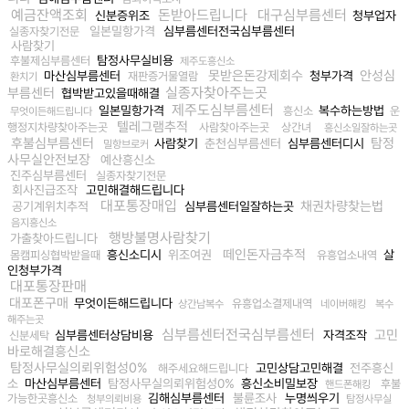
예금잔액조회
돈받아드립니다
대구심부름센터
신분증위조
청부업자
일본밀항가격
심부름센터전국심부름센터
실종자찾기전문
사람찾기
탐정사무실비용
후불제심부름센터
제주도흥신소
못받은돈강제회수
안성심
마산심부름센터
청부가격
재판증거물열람
환치기
실종자찾아주는곳
부름센터
협박받고있을때해결
제주도심부름센터
일본밀항가격
복수하는방법
흥신소
운
무엇이든해드립니다
텔레그램추적
행정지차량찾아주는곳
사람찾아주는곳
상간녀
흥신소일잘하는곳
후불심부름센터
탐정
사람찾기
춘천심부름센터
심부름센터디시
밀항브로커
사무실안전보장
예산흥신소
진주심부름센터
실종자찾기전문
회사진급조작
고민해결해드립니다
대포통장매입
채권차량찾는법
공기계위치추적
심부름센터일잘하는곳
음지흥신소
행방불명사람찾기
가출찾아드립니다
떼인돈자금추적
흥신소디시
위조여권
살
몸캠피싱협박받을때
유흥업소내역
인청부가격
대포통장판매
대포폰구매
무엇이든해드립니다
유흥업소결제내역
상간남복수
네이버해킹
복수
해주는곳
심부름센터전국심부름센터
고민
심부름센터상담비용
자격조작
신분세탁
바로해결흥신소
탐정사무실의뢰위험성0%
고민상담고민해결
전주흥신
해주세요해드립니다
소
마산심부름센터
탐정사무실의뢰위험성0%
흥신소비밀보장
후불
핸드폰해킹
김해심부름센터
불륜조사
누명씌우기
가능한곳흥신소
청부의뢰비용
탐정사무실