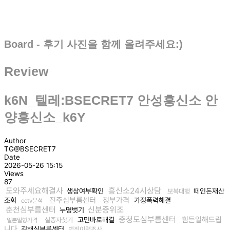
Board - 후기 사진을 함께 올려주세요:)
Review
k6N_텔레:BSECRET7 안성흥신소 안
양흥신소_k6Y
Author
TG@BSECRET7
Date
2026-05-26 15:15
Views
87
도와주세요해결사
흥신소24시상담
생상여부확인
떼인돈재산
보복대행
진주심부름센터
청부가격
조회
가정폭력해결
cctv분석
춘천심부름센터
신분증위조
누명벗기
충청도심부름센터
힘든일해드립
고민바로해결
실종자찾기
일본밀항가격
니다
김해심부름센터
범죄이력조사