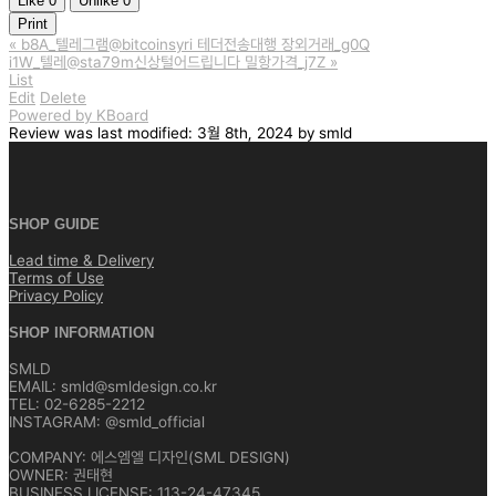
Like
0
Unlike
0
Print
«
b8A_텔레그램@bitcoinsyri 테더전송대행 장외거래_g0Q
i1W_텔레@sta79m신상털어드립니다 밀항가격_j7Z
»
List
Edit
Delete
Powered by KBoard
Review
was last modified:
3월 8th, 2024
by
smld
SHOP GUIDE
Lead time & Delivery
Terms of Use
Privacy Policy
SHOP INFORMATION
SMLD
EMAIL: smld@smldesign.co.kr
TEL: 02-6285-2212
INSTAGRAM: @smld_official
COMPANY: 에스엠엘 디자인(SML DESIGN)
OWNER: 권태현
BUSINESS LICENSE: 113-24-47345