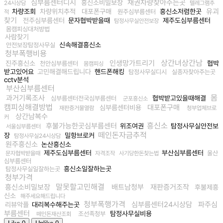
심부름센터디시
채권차량찾아주는곳
흥신소비밀보장
24시상담
텔레그램추
유괴
차량조회
차량위치추적
대포폰구매
흥신소저렴한곳
원주심부름센터
적
찾기
전주심부름센터
문자협박받을때
제주도심부름센터
탐정사무실안전보장
몸캠피싱대처방법
사람찾기
신속해결흥신소
안전보장탐정사무실
청부폭행비용
상간녀상간남
인생망가트리기
진주흥신소
협박
천안심부름센터
몸캠피싱
받고있어요
고민해결해드립니다
핸드폰해킹
탐정사무실디시
실종자찾아주는곳
cctv분석
부산심부름센터
몸
과거기록조사
협박받고있을때해결
심부름센터전국심부름센터
군포흥신소
캠피싱해결방법
대포폰구매
심부름센터비용
재판증거물열람
청부업체브로
상간남복수
커
흥신소
후불가능한곳심부름센터
위조여권
탐정사무실안전보
서울심부름센터
떼인돈자금추적
장
밀항브로커
탐정사무실24시상담
원주흥신소
논산흥신소
제주도심부름센터
부산심부름센터
울산
문자협박받을때
자격조작
사기당한돈찾는법
심부름센터
흥신소일잘하는곳
탐정사무실일잘하는곳
청부가격
말못할고민해결
흥신소비밀보장
배트남청부
재판증거조작
후불제흥
신소
해주세요해드립니다
청부폭행가격
심부름센터24시상담
파주심
리뷰악플
대리복수해주는곳
부름센터
탐정사무실비용
조선족청부
떼인돈재산조회