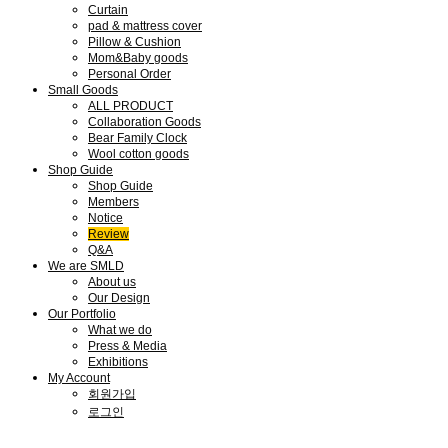
Curtain
pad & mattress cover
Pillow & Cushion
Mom&Baby goods
Personal Order
Small Goods
ALL PRODUCT
Collaboration Goods
Bear Family Clock
Wool cotton goods
Shop Guide
Shop Guide
Members
Notice
Review
Q&A
We are SMLD
About us
Our Design
Our Portfolio
What we do
Press & Media
Exhibitions
My Account
회원가입
로그인