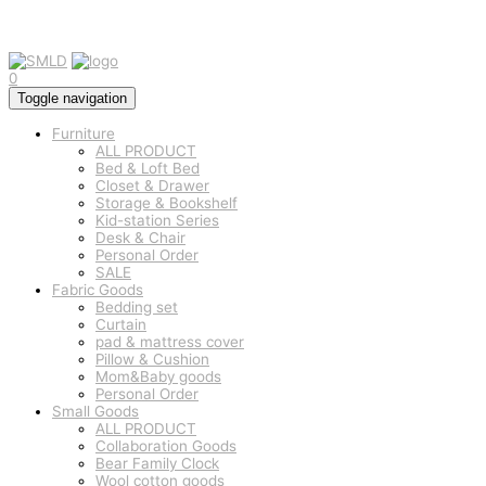
0
Toggle navigation
Furniture
ALL PRODUCT
Bed & Loft Bed
Closet & Drawer
Storage & Bookshelf
Kid-station Series
Desk & Chair
Personal Order
SALE
Fabric Goods
Bedding set
Curtain
pad & mattress cover
Pillow & Cushion
Mom&Baby goods
Personal Order
Small Goods
ALL PRODUCT
Collaboration Goods
Bear Family Clock
Wool cotton goods