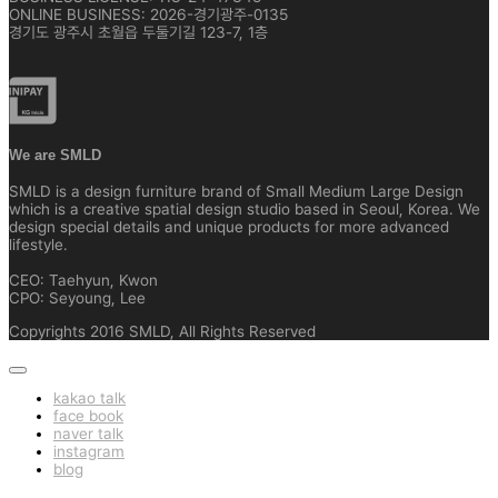
ONLINE BUSINESS: 2026-경기광주-0135
경기도 광주시 초월읍 두둘기길 123-7, 1층
We are SMLD
SMLD is a design furniture brand of Small Medium Large Design
which is a creative spatial design studio based in Seoul, Korea. We
design special details and unique products for more advanced
lifestyle.
CEO: Taehyun, Kwon
CPO: Seyoung, Lee
Copyrights 2016 SMLD, All Rights Reserved
kakao talk
face book
naver talk
instagram
blog