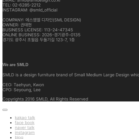
TEL: 02-6285-2212
INSTAGRAM: @smld_official
COMPANY: 에스엠엘 디자인(SML DESIGN)
OWNER: 권태현
BUSINESS LICENSE: 113-24-47345
ONLINE BUSINESS: 2026-경기광주-0135
경기도 광주시 초월읍 두둘기길 123-7, 1층
We are SMLD
SMLD is a design furniture brand of Small Medium Large Design which 
CEO: Taehyun, Kwon
CPO: Seyoung, Lee
Copyrights 2016 SMLD, All Rights Reserved
kakao talk
face book
naver talk
instagram
blog