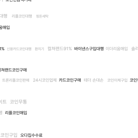
송대행
리플코인대행
핑돈세탁
움매입
컬쳐랜드91%
솔
1%
바이낸스구입대행
이더리움매입
신용카드코인대행
환치기
쳐랜드코인구매
매
24시코인업체
카드코인구매
테더 손대손
코인
트론리플코인판매
코인이체구입
이트
코인무통
행
리플코인매입
이코인구입
오다집수수료