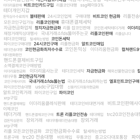
비트코인카드구입
ssg페이93%
리플코인대행
이더리움판매
테더개인지갑
리플전
블테판매
24시코인업체
구매대행
비트코인 현금화
돈믹싱수수료최저
휴대폰결제세탁
모든코인구입가능
리플코인판매
자금현금화업체
정치자금현금화
리플 잡코인판매
이더리
코인돈세탁테더거래
국내거래소fds뚫어주는곳
재정거래믹싱대행사
리플코인판매
리플삽니다
테더코인매입
코인돈세탁
탈세하는방법
24시코인구매
리플현금화
알트코인매입
파이코인구매대행
코인돈믹싱
이더리움현금화
코인현금화최저수수료
컬쳐랜드9
테더전송대행
테더원화환전
핸드폰결제비트구입
소액결제코인구매방법
이더리움사는곳
테더코인세탁
자금현금화
컬
해외선물현금인출
이더리움현금화
코인현금직거래
테더무통
국내거래소fds뚫는법
국내거래소fds피하는법
엘포인트코인구
코인구매사이트
usdc구입대행
파이코인전송대행
신용카드미동의현금화
알트코인퀵거래
파이코인구입
파이코인
xrp구입
비트코인판매사
이더리움클레식판매
테더코인비대면거래
핸드폰결제매입
이체코인
테더거래
trc20코인전송대
트론 리플코인전송
테더매입
핸드폰결제코인구매
장외거래
장외거래
검돈믹싱문의
테더무통테더전송대행
xrp구매
코인현금화수수료
리플 모든코인현금화
탈세하는방법
trc20 전송대행
파
중고오다대포통장
트론구매
비트매입
무통코인