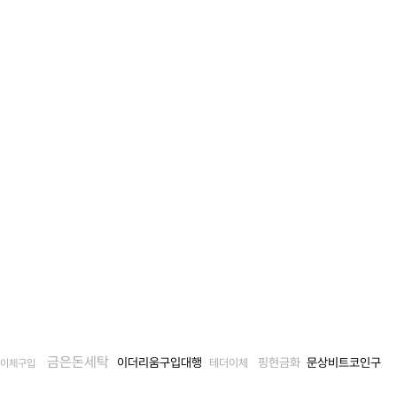
금은돈세탁
이더리움구입대행
핑현금화
문상비트코인구
테더이체
좌이체구입