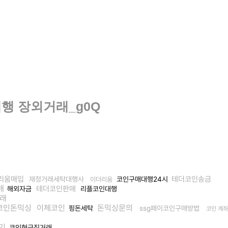
송대행 장외거래_g0Q
리움매입
테더코인송금
재정거래세탁대행사
코인구매대행24시
이더리움
매
테더코인판매
해외자금
리플코인대행
래
코인돈믹싱
이체코인
돈믹싱문의
핑돈세탁
ssg페이코인구매방법
코인 계
기
코인현금직거래