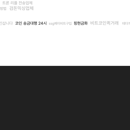
트론 리플 전송업체
검돈믹싱업체
결방법
비트코인퀵거래
인삽니다
코인 송금대행 24시
핑현금화
ssg페이비트구입
테더