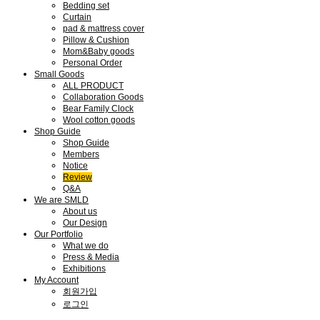
Bedding set
Curtain
pad & mattress cover
Pillow & Cushion
Mom&Baby goods
Personal Order
Small Goods
ALL PRODUCT
Collaboration Goods
Bear Family Clock
Wool cotton goods
Shop Guide
Shop Guide
Members
Notice
Review
Q&A
We are SMLD
About us
Our Design
Our Portfolio
What we do
Press & Media
Exhibitions
My Account
회원가입
로그인