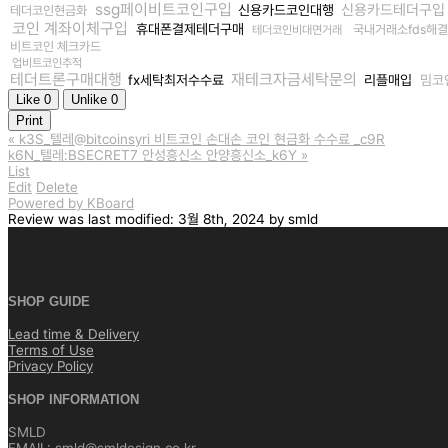
ssg페이비트코인구입
신용카드테더구입
신용카드코인대행
테더코인현금화
코인 계좌이체구입
휴대폰결제테더구매
국내거래소fds해
테더코인비대면거래
비트코인 체크카드
업비트코인추적
테더트론구매대행
재테크자금세탁문의
fx세탁최저수수료
리플매입
밈코
Like
0
Unlike
0
Print
«
k3S_텔레@bitcoinsyri 비트코인 손대손 코인 현금화 수수료 _c9R
k6N_텔레:BSECRET7 안성흥신소 안양흥신소_k6Y
»
List
Edit
Delete
Powered by KBoard
Review
was last modified:
3월 8th, 2024
by
smld
SHOP GUIDE
Lead time & Delivery
Terms of Use
Privacy Policy
SHOP INFORMATION
SMLD
EMAIL: smld@smldesign.co.kr