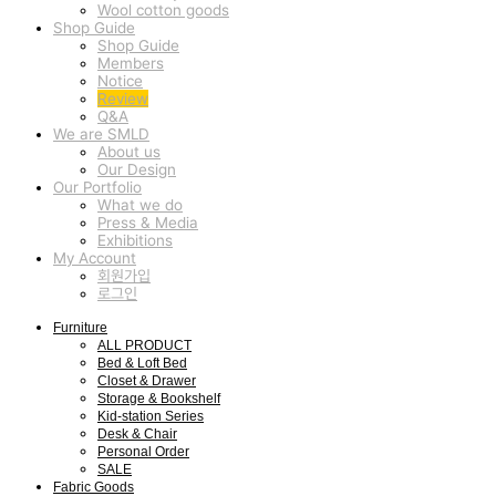
Wool cotton goods
Shop Guide
Shop Guide
Members
Notice
Review
Q&A
We are SMLD
About us
Our Design
Our Portfolio
What we do
Press & Media
Exhibitions
My Account
회원가입
로그인
Furniture
ALL PRODUCT
Bed & Loft Bed
Closet & Drawer
Storage & Bookshelf
Kid-station Series
Desk & Chair
Personal Order
SALE
Fabric Goods