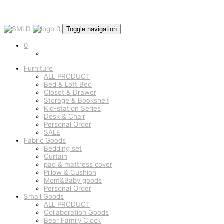
0
Toggle navigation
0
Furniture
ALL PRODUCT
Bed & Loft Bed
Closet & Drawer
Storage & Bookshelf
Kid-station Series
Desk & Chair
Personal Order
SALE
Fabric Goods
Bedding set
Curtain
pad & mattress cover
Pillow & Cushion
Mom&Baby goods
Personal Order
Small Goods
ALL PRODUCT
Collaboration Goods
Bear Family Clock