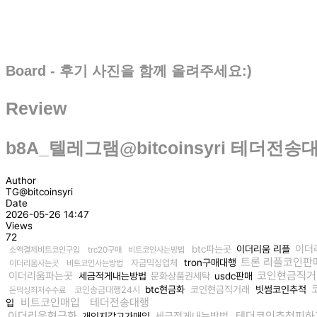
Board - 후기 사진을 함께 올려주세요:)
Review
b8A_텔레그램@bitcoinsyri 테더전
Author
TG@bitcoinsyri
Date
2026-05-26 14:47
Views
72
이더
btc파는곳
이더리움 리플
소액결제비트코인구입
trc20구매
비트코인사는방법
트론 리플코인판
tron구매대행
자금믹싱업체
이더리움사는곳
비트코인사는방법
코인현금직거
이더리움파는곳
세금적게내는방법
문화상품권세탁
usdc판매
btc현금화
코인현금직거래
빗썸코인추적
코인송금대행24시
돈믹싱최저수수료
비트코인매입
테더전송대행
입
이더리움현금화
테더코인추척피하
세금적게내는방법
개인지갑고가매입