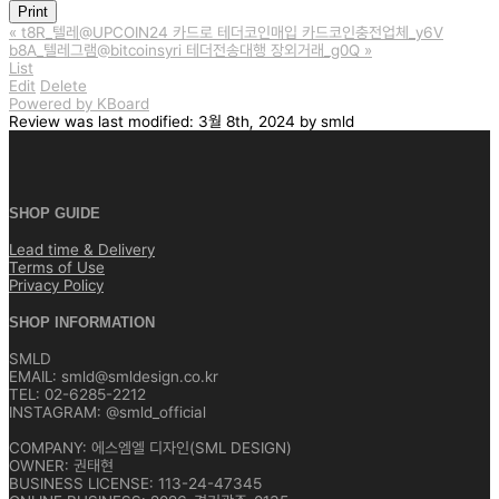
Print
«
t8R_텔레@UPCOIN24 카드로 테더코인매입 카드코인충전업체_y6V
b8A_텔레그램@bitcoinsyri 테더전송대행 장외거래_g0Q
»
List
Edit
Delete
Powered by KBoard
Review
was last modified:
3월 8th, 2024
by
smld
SHOP GUIDE
Lead time & Delivery
Terms of Use
Privacy Policy
SHOP INFORMATION
SMLD
EMAIL: smld@smldesign.co.kr
TEL: 02-6285-2212
INSTAGRAM: @smld_official
COMPANY: 에스엠엘 디자인(SML DESIGN)
OWNER: 권태현
BUSINESS LICENSE: 113-24-47345