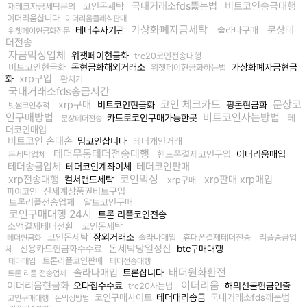
국내거래소fds뚫는법
비트코인송금대행
코인돈세탁
재테크자금세탁문의
이더리움삽니다
이더리움클레식판매
가상화폐자금세탁
문상테
테더수사기관
솔라나구매
위챗페이현금화전문
더전송
자금믹싱업체
위챗페이현금화
trc20코인전송대행
비트코인현금화
돈현금화해외거래소
가상화폐자금현금
위챗페이현금화하는법
xrp구입
화
환치기
국내거래소fds송금시간
코인 체크카드
문상코
xrp구매
비트코인현금화
핑돈현금화
빗썸코인추적
인구매방법
비트코인사는방법
카드로코인구매가능한곳
테
문상테더전송
더코인매입
비트코인 손대손
밈코인삽니다
테더개인거래
테더무통테더전송대행
핸드폰결제코인구입
이더리움매입
돈세탁업체
테더송금업체
테더코인판매
테더코인계좌이체
코인믹싱
xrp전송대행
xrp판매 xrp매입
컬쳐랜드세탁
xrp구매
신세계상품권비트구입
파이코인
트론리플전송업체
알트코인구매
코인구매대행 24시
트론 리플코인전송
소액결제테더전환
코인돈세탁
코인돈세탁
장외거래소
솔라나매입
휴대폰결제테더전송
리플송금업
테더현금화
돈세탁당일정산
신용카드현금화수수료
btc구매대행
체
트론리플코인판매
테더매입
테더전송대행
태더원화환전
솔라나매입
트론삽니다
트론 리플 전송업체
이더리움
이더리움현금화
오다집수수료
해외선물현금인출
trc20사는법
코인구매사이트
테더대리송금
국내거래소fds깨는법
코인구매대행
돈믹싱방법