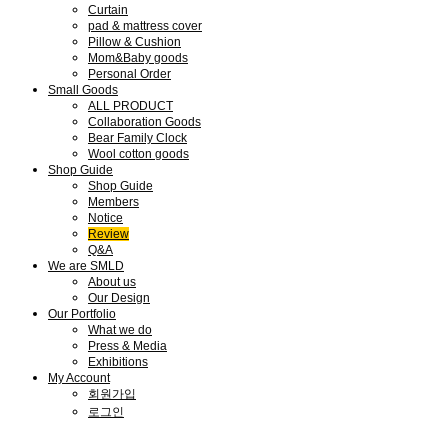
Curtain
pad & mattress cover
Pillow & Cushion
Mom&Baby goods
Personal Order
Small Goods
ALL PRODUCT
Collaboration Goods
Bear Family Clock
Wool cotton goods
Shop Guide
Shop Guide
Members
Notice
Review
Q&A
We are SMLD
About us
Our Design
Our Portfolio
What we do
Press & Media
Exhibitions
My Account
회원가입
로그인