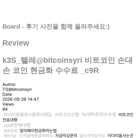
Board - 후기 사진을 함께 올려주세요:)
Review
k3S_텔레@bitcoinsyri 비트코인 손대
손 코인 현금화 수수료 _c9R
Author
TG@bitcoinsyri
Date
2026-05-26 14:47
Views
84
fx세탁최저수수료
이더리움클레식클레식매입
비트코인선물
비트코인
전송대행
usdt판매대행
알리페이현금화하는법
핑현금화
소액결제현금화85%
자금믹싱문의
골드바믹싱믹싱
이더리움사는곳
해외자금