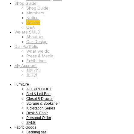
Shop Guide
Shop Guide
Members
Notice
Review
Q&A
We are SMLD
About us
Our Design
Our Portfolio
What we do
Press & Media
Exhibitions
My Account
회원가입
로그인
Furniture
ALL PRODUCT
Bed & Loft Bed
Closet & Drawer
Storage & Bookshelf
Kid-station Series
Desk & Chair
Personal Order
SALE
Fabric Goods
Bedding set