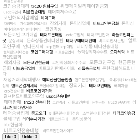
리플전송대행
코인송금대리
위챗페이알리페이현금화
trc20 원화구입
테더최저수수료
리플전송대행
usdc구입처
코인해외지갑매입
테더구매
장외거래
돈믹싱업체
돈믹싱
비트코인현금화
가상화폐선물거래
자금믹싱
코인믹싱
이더리움클레식클레식매입
모든코인 고가매입
테더트론매입
테더코인판매
리플코인파는
usdc구입처
알트
문화상품권테더전환
곳
문상세탁
테더구매테더판매
비트코인사는법
코인구매
언더돈세탁
테더무통 테더전송대행
xrp판매 xrp매입
코인구매대행
fx믹싱최저수수료
오다세탁
비트
컬쳐랜드테더전송
비트송금업체
코인현금화
모든코인구입
현금돈현
해외자금
모든코인현금화
코인믹싱최저수수료
금화
비트코인판매사이트
돈현금화해드립니
비트송금업체
리플송금업체
다
재정거래세탁대행사
해외선물현금인출
핸드폰결제코인구입
국내거래소fds해결
장외거래
핸드폰결제세탁
테더코인매입
해외자금
업체
코인해외지갑 매입
비트코인퀵거래
xrp전송대행
컬쳐랜드비트코인구입
usdc전송대행
테더판매
trc20 전송대행
테
리플코인판매
코인믹싱
돈현금화
trc20 전송대행
더코인비대면거래
테더송금업체
중고오다
테더코인송금
휴대폰결제테더전송
소액결제테더전환
블테구입
테더수사기관
돈믹싱문의
리플코인구매
btc현금화
비트코인전송대행
비트코인판매사이트
Like
0
Unlike
0