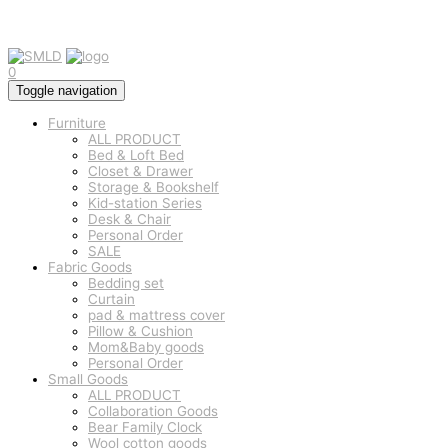
0
Toggle navigation
Furniture
ALL PRODUCT
Bed & Loft Bed
Closet & Drawer
Storage & Bookshelf
Kid-station Series
Desk & Chair
Personal Order
SALE
Fabric Goods
Bedding set
Curtain
pad & mattress cover
Pillow & Cushion
Mom&Baby goods
Personal Order
Small Goods
ALL PRODUCT
Collaboration Goods
Bear Family Clock
Wool cotton goods