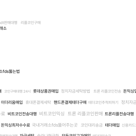
sdt판매대행
리플코인구매
래소
fds뚫는법
래
롯데상품권매입
정치자금세탁방법
돈믹싱
트론 리플코인전송
코인구매대행 24시
정치자
이더리움매입
휴대폰결제세탁
핸드폰결제테더구매
테더코인추척피하기
수료
비트코인믹싱
트론 리플코인판매
비트코인전송대행
트론리플전송대행
플
국내거래소fds뚫어주는곳
돈믹싱최저수수료
코인대리송금
테더매입
신용카드
자금세탁
솔라나현금화
모든코인고가매입
화폐전송대행
테더대리송금