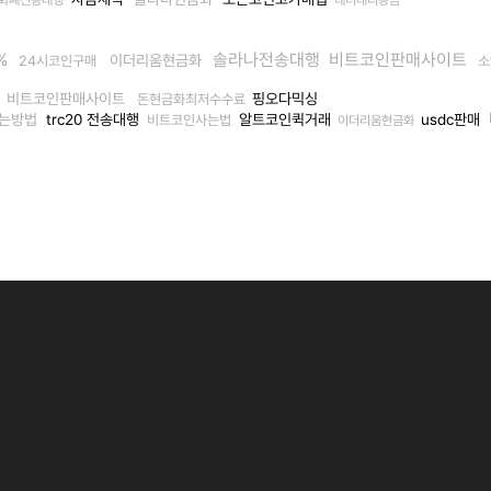
%
솔라나전송대행
비트코인판매사이트
이더리움현금화
24시코인구매
소
비트코인판매사이트
핑오다믹싱
돈현금화최저수수료
는방법
trc20 전송대행
알트코인퀵거래
usdc판매
비트코인사는법
이더리움현금화