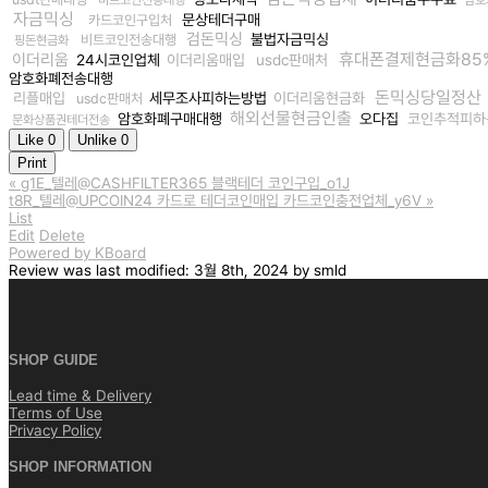
자금믹싱
문상테더구매
카드코인구입처
검돈믹싱
불법자금믹싱
비트코인전송대행
핑돈현금화
휴대폰결제현금화85
이더리움
24시코인업체
이더리움매입
usdc판매처
암호화폐전송대행
돈믹싱당일정산
리플매입
세무조사피하는방법
이더리움현금화
usdc판매처
해외선물현금인출
암호화폐구매대행
오다집
코인추적피하
문화상품권테더전송
Like
0
Unlike
0
Print
«
g1E_텔레@CASHFILTER365 블랙테더 코인구입_o1J
t8R_텔레@UPCOIN24 카드로 테더코인매입 카드코인충전업체_y6V
»
List
Edit
Delete
Powered by KBoard
Review
was last modified:
3월 8th, 2024
by
smld
SHOP GUIDE
Lead time & Delivery
Terms of Use
Privacy Policy
SHOP INFORMATION