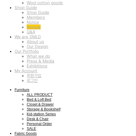
Wool cotton goods
Shop Guide
Shop Guide
Members
Notice
Review
Q&A
We are SMLD
About us
Our Design
Our Portfolio
What we do
Press & Media
Exhibitions
My Account
회원가입
로그인
Furniture
ALL PRODUCT
Bed & Loft Bed
Closet & Drawer
Storage & Bookshelf
Kid-station Series
Desk & Chair
Personal Order
SALE
Fabric Goods