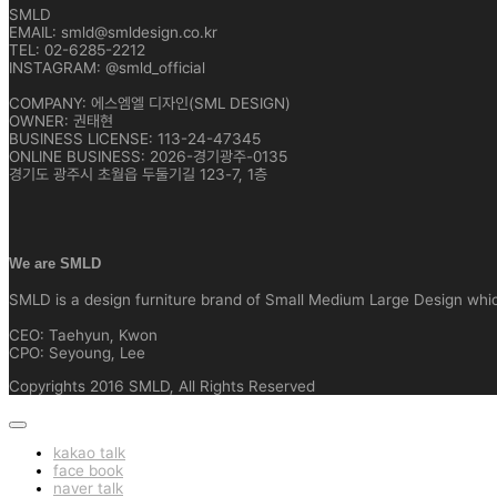
SMLD
EMAIL: smld@smldesign.co.kr
TEL: 02-6285-2212
INSTAGRAM: @smld_official
COMPANY: 에스엠엘 디자인(SML DESIGN)
OWNER: 권태현
BUSINESS LICENSE: 113-24-47345
ONLINE BUSINESS: 2026-경기광주-0135
경기도 광주시 초월읍 두둘기길 123-7, 1층
We are SMLD
SMLD is a design furniture brand of Small Medium Large Design which 
CEO: Taehyun, Kwon
CPO: Seyoung, Lee
Copyrights 2016 SMLD, All Rights Reserved
kakao talk
face book
naver talk