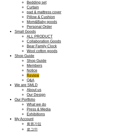
Bedding set
Curtain
pad & mattress cover
Pillow & Cushion
Mom&Baby goods
Personal Order
Small Goods
ALL PRODUCT
Collaboration Goods
Bear Family Clock
Wool cotton goods
Shop Guide
Shop Guide
Members
Notice
Review
Q&A
We are SMLD
About us
Our Design
Our Portfolio
What we do
Press & Media
Exhibitions
My Account
회원가입
로그인