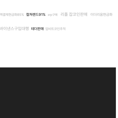
리플 잡코인판매
컬쳐랜드91%
이더리움현금화
액결제현금화85%
xrp구매
바이낸스구입대행
테더판매
업비트코인추적