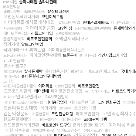
솔라나매입 솔라나판매
usdt매입
해외돈믹싱
문상테더전환
솔라나구매
솔라나전송대행
코인돈세탁테더거래
코인이체구입
이더리움클레식클레식매입
알트코인매입
휴대폰결제85%
테더현금화
u
이더리움현금화
코인믹싱
돈세탁해외거
자금세탁업체
신용카드비트코인구매방법
테더트론현금화
리플코인매입
소액결제테더전송
소액결제테더구매
불법자금세탁
비트코인현금화
장외거래
알트코인매입
국내거래소fds피하는법
이더리움클레식사는곳
파이코인전송대행
트론구매
개인지갑고가매입
모든코인현금화
솔라나구입
usdt현금화
문상비트구입
탈세돈세탁
롯데상품권현금화94%
비트코인 체크카드
국내거래소
테더코인송금
휴대폰결제코인구매방법
테더돈믹싱
오다집
이더리움
usdc현금화
비트코인환전
재테크자금현금화문의
모든코인현금화
파이코인전송대행
테더판매
비트코인퀵거
돈믹싱해외거래소
테더코인비대면거래
24시코인업체
테더송금업체
테더트론현금화
코인원화구입
국내거래소fds우회하는법
이더리움
트론리플전송대행
테더거래
코인전송대행
블테판매
검돈믹싱문의
코인믹싱최저수
파이코인판매
코인전송대행
자금현금화
핸드폰결제매입
usdt판매대행
이더리움클레식
테더원화환전
이더리움 리
핸드폰결제테더전환
비트코인카드구입
문화상품권비트구입
테더최저수수료
업비트코인추적
신용카드코인대행
파이코인사는곳
검돈믹싱업체
핑오다세탁
이더리움수수료
usdt판매대행
비트코인전송대행
암호