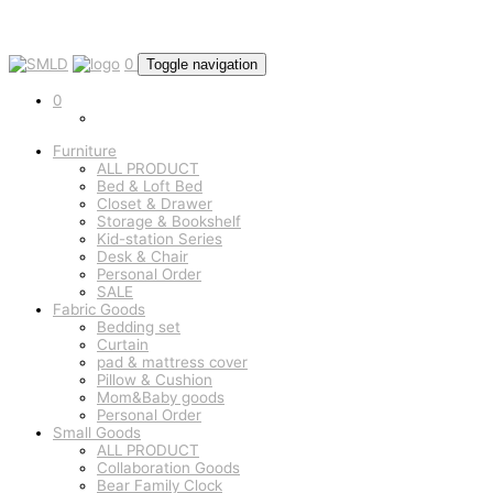
0
Toggle navigation
0
Furniture
ALL PRODUCT
Bed & Loft Bed
Closet & Drawer
Storage & Bookshelf
Kid-station Series
Desk & Chair
Personal Order
SALE
Fabric Goods
Bedding set
Curtain
pad & mattress cover
Pillow & Cushion
Mom&Baby goods
Personal Order
Small Goods
ALL PRODUCT
Collaboration Goods
Bear Family Clock