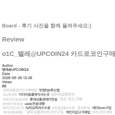
Board - 후기 사진을 함께 올려주세요:)
Review
o1C_텔레@UPCOIN24 카드로코인
Author
텔레@UPCOIN24
Date
2026-05-26 13:26
Views
88
문화상품권코인구매방법
빗썸fds푸는법
검돈현금화문의
이더리움클레식사는곳
btc현금화
코인 카드구매
비트코인송금대행
롯데상품권테더전송
usdc전송대행
컬쳐랜드테더전송
파이코인사는곳
fx믹싱최저수수료
문상91%
테더tron구입
코인현금화수수료
문화상품권비트코인구입
비트코인세탁
개인지갑고가매입
롯데상품권매입