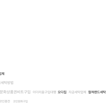
업체
금세탁방법
문화상품권비트구입
이더리움구입대행
오다집
자금세탁업체
컬쳐랜드세탁
코인충전
코인원화구입