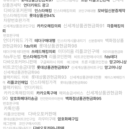
유튜브공격
인스타그램해킹
상품권세탁
언더키워드 광고
다바오포커판매
인스타해킹
모바일신분증제작
인스타해킹의뢰
코인구매대행
인스타해킹의뢰
롯데상품권94%
차량번호판가격
신세계상품권현금화91
카카오해킹의뢰
각종해킹의
신세계상품권코인구입
뢰
번호판구매
언더키워드 가격
백화점상품
테더구매대행
인스타게시물내리기
신분증제작
롯데상품권현금화98
권현금화93
fds의뢰
이더리움 리플코인구매
쓰레드해킹의뢰
테더구매 테더판매
이더리움현금화
fds푸는법
리플코인판매
인스타해킹가격
fds테더
비트코인판매사이트
다바오포커머니판매
망고머니상
구글찌라시 의뢰
트론 리플코인전송
에그판매
비트코인송금대행
롯데상품권현금화97
망고머니상
신세계상품권비트구입
신세계상품권현금화96
롯데상품권현금화93
블랙키워드 의뢰
신세계상품권테더전환
페이스북해킹가
인스타해킹가격
리플코인매입
격
롯데상품권현금화90
블랙키워드
언더키워드
신세계상품권현금화
카카오톡해킹의뢰
카카오톡구매
해외송금서비스
90
암호화폐대리송금
백화점상품권현금화95
안전한라우터판매
번호판구매
카톡인증
다바오포커판매
리플코인판매
라우터구매
암호화폐구입
롯데상품권비트코인구입
에그판매
코인구매사이트
다바오포커머니판매
인스타게시물내리기