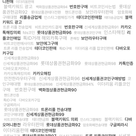
니판매
이더리움판매
블랙키워드 광고
롯데상
번호판구매
비트코인사는법
백화점상품권현금화94
품권현금화92
보안라우터판매
암호화폐
롯데상품권테더전환
핸드폰인증
구매대행
리플송금업체
테더코인판매함
블랙
인스타그램해킹가격
테더송금업체
키워드 광고
번호판구매
카카오
트론 리플 전송업체
비트코인카드결제
신세계상품권현금화91
인스타해킹
톡해킹의뢰
롯데상품권현금화96
리
fds코인
롯데상품권코인구매
톡ID거래 해외카톡구매
플코인매입
보안라우터구매
폰해킹
보안에그구매
비트코인판매사이트
테더코인판매
다바오포
트론 리플 전송업체
이더리움 리플 잡코인판매
톡ID구매
커구입
신세계상품권현금화93
롯데상품권현금화99
카톡인증
신세계상품권현금화96
롯데상품권현금화98
다바오포커머니
카카오해킹
카카오톡해킹의뢰
안전한라우터구매
신세계상품권현금화96
신세계상품권코인구매방법
코
이더리움 리플코인
인구매대행
신세계상품권현금화94%
롯데상품권현금화98
번호판구매
구매
백화점상품권현금화90
핸드폰인증
톡ID구매
다바오포커구입
구글찌라시
롯데상품권현금화98
트론리플 전송대행
신세계상품권현금화99
코인구매대행
블랙키워드 의뢰
블랙키워드
다바
테더현금화
비트코인전송대행
인스타그램해킹
라우터판매
오머니환전
롯데상품권현금화92
구글찌라시
암호화폐전송대행
이더리움판매
테더코인판매함
신세계
롯데상품권현금화97
트론 리플코인판매