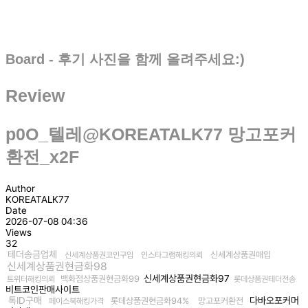
Board - 후기 사진을 함께 올려주세요:)
Review
p0O_텔레@KOREATALK77 망고포커
환전_x2F
Author
KOREATALK77
Date
2026-07-08 04:36
Views
32
테더송금업체
신세계상품권매입
신세계상품권코인구입
인스타그램해킹의뢰
신세계상품권현금화98
신세계상품권현금화97
백화점상품권현금화99
트위터해킹의뢰
롯데상품권테더전송
비트코인판매사이트
톡ID구매
다바오포커머
롯데상품권현금화94%
망고포커환전
페이스북해킹가격