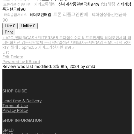
fds해킹
카카오톡해킹
신세계상품권현금화94%
신세계상
트론리플 전송대행
품권현금화96
트론 리플코인판매
백화점상품권현금화
테더코인매입
해외송금서비스
90
Like
0
Unlike
0
Print
«
b2G_텔레@CASHFILTER365 오다집수수료 비트코인세탁 테더코인세탁 태
더원화환전 검돈세탁업체 돈세탁당일정산 재테크자금세탁문의 핑오다세탁_y2F
k1Y_텔레 : bpmc55 카마그라신기환_n9I
»
List
Edit
Delete
Powered by KBoard
Review
was last modified:
3월 8th, 2024
by
smld
SHOP GUIDE
Lead time & Delivery
Terms of Use
Privacy Policy
SHOP INFORMATION
SMLD