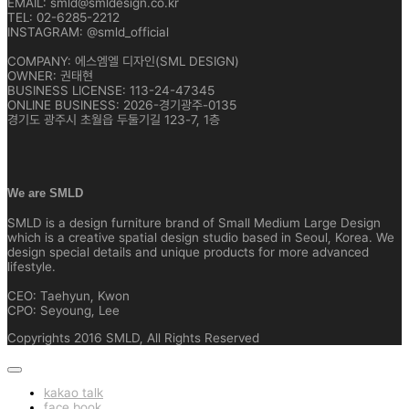
EMAIL: smld@smldesign.co.kr
TEL: 02-6285-2212
INSTAGRAM: @smld_official
COMPANY: 에스엠엘 디자인(SML DESIGN)
OWNER: 권태현
BUSINESS LICENSE: 113-24-47345
ONLINE BUSINESS: 2026-경기광주-0135
경기도 광주시 초월읍 두둘기길 123-7, 1층
We are SMLD
SMLD is a design furniture brand of Small Medium Large Design
which is a creative spatial design studio based in Seoul, Korea. We
design special details and unique products for more advanced
lifestyle.
CEO: Taehyun, Kwon
CPO: Seyoung, Lee
Copyrights 2016 SMLD, All Rights Reserved
kakao talk
face book