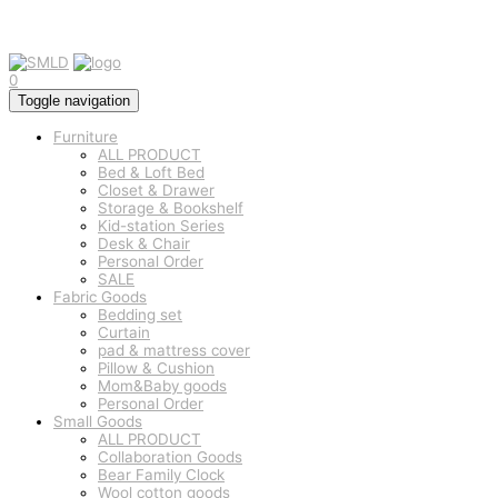
0
Toggle navigation
Furniture
ALL PRODUCT
Bed & Loft Bed
Closet & Drawer
Storage & Bookshelf
Kid-station Series
Desk & Chair
Personal Order
SALE
Fabric Goods
Bedding set
Curtain
pad & mattress cover
Pillow & Cushion
Mom&Baby goods
Personal Order
Small Goods
ALL PRODUCT
Collaboration Goods
Bear Family Clock
Wool cotton goods