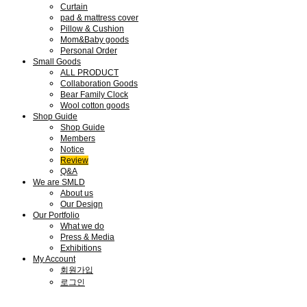
Curtain
pad & mattress cover
Pillow & Cushion
Mom&Baby goods
Personal Order
Small Goods
ALL PRODUCT
Collaboration Goods
Bear Family Clock
Wool cotton goods
Shop Guide
Shop Guide
Members
Notice
Review
Q&A
We are SMLD
About us
Our Design
Our Portfolio
What we do
Press & Media
Exhibitions
My Account
회원가입
로그인