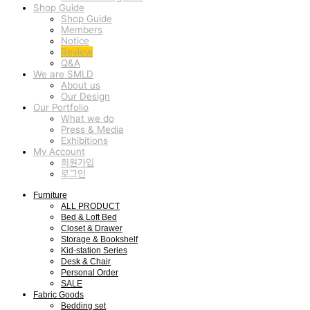
Shop Guide
Shop Guide
Members
Notice
Review
Q&A
We are SMLD
About us
Our Design
Our Portfolio
What we do
Press & Media
Exhibitions
My Account
회원가입
로그인
Furniture
ALL PRODUCT
Bed & Loft Bed
Closet & Drawer
Storage & Bookshelf
Kid-station Series
Desk & Chair
Personal Order
SALE
Fabric Goods
Bedding set