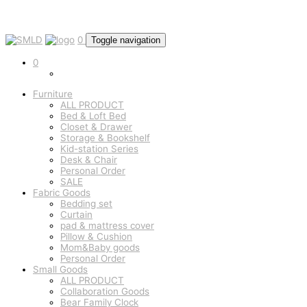
0
Toggle navigation
0
Furniture
ALL PRODUCT
Bed & Loft Bed
Closet & Drawer
Storage & Bookshelf
Kid-station Series
Desk & Chair
Personal Order
SALE
Fabric Goods
Bedding set
Curtain
pad & mattress cover
Pillow & Cushion
Mom&Baby goods
Personal Order
Small Goods
ALL PRODUCT
Collaboration Goods
Bear Family Clock