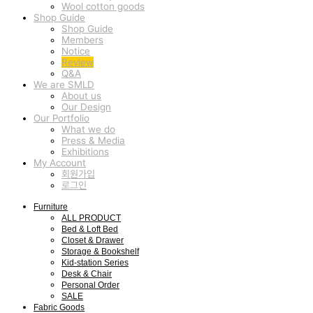
Wool cotton goods
Shop Guide
Shop Guide
Members
Notice
Review
Q&A
We are SMLD
About us
Our Design
Our Portfolio
What we do
Press & Media
Exhibitions
My Account
회원가입
로그인
Furniture
ALL PRODUCT
Bed & Loft Bed
Closet & Drawer
Storage & Bookshelf
Kid-station Series
Desk & Chair
Personal Order
SALE
Fabric Goods