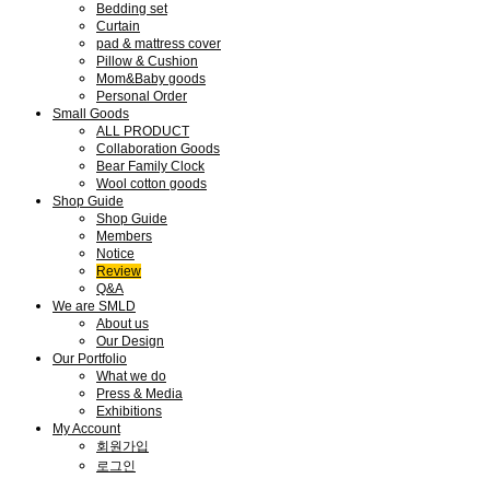
Bedding set
Curtain
pad & mattress cover
Pillow & Cushion
Mom&Baby goods
Personal Order
Small Goods
ALL PRODUCT
Collaboration Goods
Bear Family Clock
Wool cotton goods
Shop Guide
Shop Guide
Members
Notice
Review
Q&A
We are SMLD
About us
Our Design
Our Portfolio
What we do
Press & Media
Exhibitions
My Account
회원가입
로그인