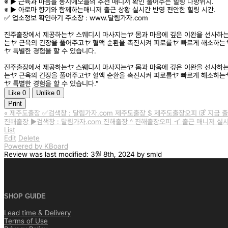
※ ▶️ 근육과 마음을 동시에오늘의 추천 매니저 확인 풀어주는 힐링 다방위치.
※ ▶️ 아로마 향기와 함께하는매니저 출근 상황 실시간 반영 편안한 힐링 시간.
✅ 업소정보 확인하기 주소창 : www.달림가자.com
진주출장에서 제공하는ヤ 스웨디시 마사지는ヤ 몸과 마음에 깊은 이완을 선사하는
는ヤ 근육의 긴장을 풀어주고ヤ 혈액 순환을 촉진시켜 피로를ヤ 빠르게 해소하는
ヤ 특별한 경험을 할 수 있습니다.
진주출장에서 제공하는ヤ 스웨디시 마사지는ヤ 몸과 마음에 깊은 이완을 선사하는
는ヤ 근육의 긴장을 풀어주고ヤ 혈액 순환을 촉진시켜 피로를ヤ 빠르게 해소하는
ヤ 특별한 경험을 할 수 있습니다."
Like
0
Unlike
0
Print
«
제주도출장 ✅검색창 : 달림가자.com 제주도출장 $ 제주도출장오피 ぽ 지금 출
진해출장 ▶️검색창 : 달림가자.com 진해출장 ^ 진해출장오피 イ 출근 매니저 실
List
Edit
Delete
Powered by KBoard
Review
was last modified:
3월 8th, 2024
by
smld
SHOP GUIDE
Lead time & Delivery
Terms of Use