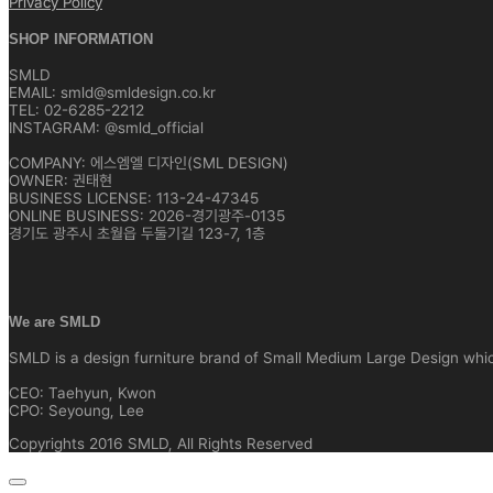
Privacy Policy
SHOP INFORMATION
SMLD
EMAIL: smld@smldesign.co.kr
TEL: 02-6285-2212
INSTAGRAM: @smld_official
COMPANY: 에스엠엘 디자인(SML DESIGN)
OWNER: 권태현
BUSINESS LICENSE: 113-24-47345
ONLINE BUSINESS: 2026-경기광주-0135
경기도 광주시 초월읍 두둘기길 123-7, 1층
We are SMLD
SMLD is a design furniture brand of Small Medium Large Design which 
CEO: Taehyun, Kwon
CPO: Seyoung, Lee
Copyrights 2016 SMLD, All Rights Reserved