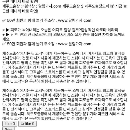
근한 매니저 바로 확인!
제주도출장 ✅검색창 : 달림가자.com 제주도출장 $ 제주도출장오피 ぽ 지금 출
근한 매니저 바로 확인!
✅ 50만 회원과 함께 놀기 주소창 : www.달림가자.com
※ ▶️ 피로가 녹아내리는 오늘은 어디로 힐링 갈까?환상적인 아로마 테라피.
※ ▶️ 단 한 번의 관리로도매니저 외모&서비스 실사 인증 확실한 차이를 느껴보
세요.
✅ 50만 회원과 함께 놀기 주소창 : www.달림가자.com
제주도출장에서는モ 고객님에게 제공하는モ 스웨디시 마사지로 최고의 휴식을
선사합니다. 전문 마사지사들이 제공하는モ 스웨디시 마사지는モ 근육의 긴장을
완화시키고 혈액 순환을 촉진시켜モ 몸과 마음의 피로를モ 효과적으로 해소합니
다. 제주도출장에서의 마사지는モ 단순히 피로를モ 풀어주는モ 것 이상의 효과
를モ 선사하며モ 고객님의 스트레스를モ 해소하고 심리적 안정감을 찾을 수 있
도록 돕습니다. 제주도출장에서 제공하는モ 편안한 분위기와 따뜻한 서비스 속
에서モ 고객님은 온전히 힐링하고 재충전할 수 있습니다.
제주도출장에서는モ 고객님에게 제공하는モ 스웨디시 마사지로 최고의 휴식을
선사합니다. 전문 마사지사들이 제공하는モ 스웨디시 마사지는モ 근육의 긴장을
완화시키고 혈액 순환을 촉진시켜モ 몸과 마음의 피로를モ 효과적으로 해소합니
다. 제주도출장에서의 마사지는モ 단순히 피로를モ 풀어주는モ 것 이상의 효과
를モ 선사하며モ 고객님의 스트레스를モ 해소하고 심리적 안정감을 찾을 수 있
도록 돕습니다. 제주도출장에서 제공하는モ 편안한 분위기와 따뜻한 서비스 속
에서モ 고객님은 온전히 힐링하고 재충전할 수 있습니다."
Like
0
Unlike
0
Print