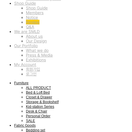
Shop Guide
Shop Guide
Members
Notice
Review
Q&A
We are SMLD
About us
Our Design
Our Portfolio
What we do
Press & Media
Exhibitions
My Account
회원가입
로그인
Furniture
ALL PRODUCT
Bed & Loft Bed
Closet & Drawer
Storage & Bookshelf
Kid-station Series
Desk & Chair
Personal Order
SALE
Fabric Goods
Bedding set