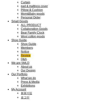
Curtain
pad & mattress cover
Pillow & Cushion
Mom&Baby goods
Personal Order
Small Goods
ALL PRODUCT
Collaboration Goods
Bear Family Clock
Wool cotton goods
Shop Guide
Shop Guide
Members
Notice
Review
Q&A
We are SMLD
About us
Our Design
Our Portfolio
What we do
Press & Media
Exhibitions
My Account
회원가입
로그인