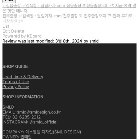
«
정읍출장 ✅검색창 : 달림가자.com 정읍출장 # 정읍출장오피 ぺ 지금 예약 많
은 핫한 매니저
진주출장 ✅검색창 : 달림가자.com 진주출장 % 진주출장오피 ア 진짜 후기로
내상 방지!
»
List
Edit
Delete
Powered by KBoard
Review
was last modified:
3월 8th, 2024
by
smld
SHOP GUIDE
Lead time & Delivery
Terms of Use
Privacy Policy
SHOP INFORMATION
SMLD
EMAIL: smld@smldesign.co.kr
TEL: 02-6285-2212
INSTAGRAM: @smld_official
COMPANY: 에스엠엘 디자인(SML DESIGN)
OWNER: 권태현