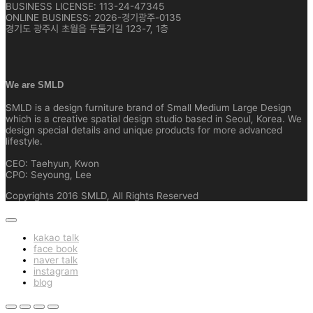
BUSINESS LICENSE: 113-24-47345
ONLINE BUSINESS: 2026-경기광주-0135
경기도 광주시 초월읍 두둘기길 123-7, 1층
We are SMLD
SMLD is a design furniture brand of Small Medium Large Design
which is a creative spatial design studio based in Seoul, Korea. We
design special details and unique products for more advanced
lifestyle.
CEO: Taehyun, Kwon
CPO: Seyoung, Lee
Copyrights 2016 SMLD, All Rights Reserved
kakao talk
face book
naver talk
instagram
blog