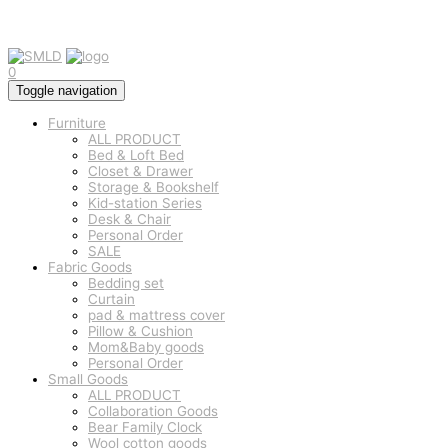
0
Toggle navigation
Furniture
ALL PRODUCT
Bed & Loft Bed
Closet & Drawer
Storage & Bookshelf
Kid-station Series
Desk & Chair
Personal Order
SALE
Fabric Goods
Bedding set
Curtain
pad & mattress cover
Pillow & Cushion
Mom&Baby goods
Personal Order
Small Goods
ALL PRODUCT
Collaboration Goods
Bear Family Clock
Wool cotton goods