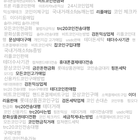
비트코인현금화
휴대폰결제현금화85%
24시코인업체
트론 리플코인판매
아프리카tv돈믹싱
국내거래소fds깨는법
코인 체크카
코인이체구입
믹싱재테크
리플매입
드
이더리움매입
솔라나매입 솔라나판매
모든코인현금화
trc20코인전송대행
불법자금믹싱
문화상품권매입
검돈믹싱업체
리플코인대
비트코인사는방법
솔라나전송대행
테더돈세탁
행
문상테더구매
테더수사기관
개인지갑 고가매입
usdc판매
핸
잡코인구입대행
비트코인세탁
드폰결제테더전환
국내거래소fds증빙
리플코인판매
테더수사기관
휴대폰결제테더전송
컬쳐랜드테더전송
문상코인구매
금은돈현금화
롯데상품권매입
코인송금대리
핑돈세탁
모든코인고가매입
오다집
신용카드코인구매방법
검돈믹싱업체
태더원화환전
테더코인판매함
trc20 전송대행
tron구매대행
비트코인매입
문상코인구매
핸드폰결제비트구입
이더
소액결제비트구입
롯데상품권코인구입
코인 손대손
리움판매
검돈세탁업체
핑오다
코인무통
테더거래
trc20전송대행
현금화
코인 신용카드
trc20사는법
테더거래
테더전송대행
핑돈믹싱
usdc매입
문화상품권테더전환
세금적게내는방법
코인 체크카드
소액결제비트코인구입
모든코인구입
코인현금직거래
컬쳐랜드세탁
trc20코인전송대행
구매대행
카드코인전송가능