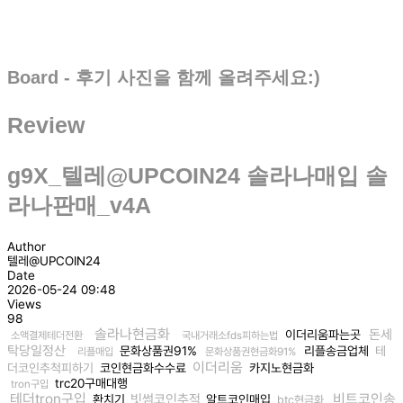
Board - 후기 사진을 함께 올려주세요:)
Review
g9X_텔레@UPCOIN24 솔라나매입 솔
라나판매_v4A
Author
텔레@UPCOIN24
Date
2026-05-24 09:48
Views
98
솔라나현금화
돈세
이더리움파는곳
소액결제테더전환
국내거래소fds피하는법
탁당일정산
문화상품권91%
리플송금업체
테
리플매입
문화상품권현금화91%
이더리움
더코인추척피하기
코인현금화수수료
카지노현금화
trc20구매대행
tron구입
테더tron구입
비트코인송
빗썸코인추적
환치기
알트코인매입
btc현금화