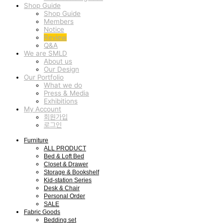
Shop Guide
Shop Guide
Members
Notice
Review
Q&A
We are SMLD
About us
Our Design
Our Portfolio
What we do
Press & Media
Exhibitions
My Account
회원가입
로그인
Furniture
ALL PRODUCT
Bed & Loft Bed
Closet & Drawer
Storage & Bookshelf
Kid-station Series
Desk & Chair
Personal Order
SALE
Fabric Goods
Bedding set