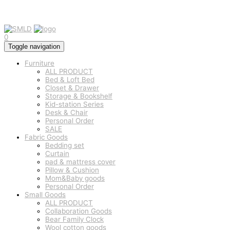
0
Toggle navigation
Furniture
ALL PRODUCT
Bed & Loft Bed
Closet & Drawer
Storage & Bookshelf
Kid-station Series
Desk & Chair
Personal Order
SALE
Fabric Goods
Bedding set
Curtain
pad & mattress cover
Pillow & Cushion
Mom&Baby goods
Personal Order
Small Goods
ALL PRODUCT
Collaboration Goods
Bear Family Clock
Wool cotton goods