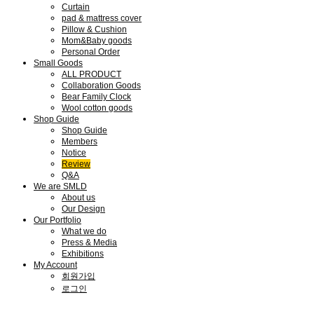
Curtain
pad & mattress cover
Pillow & Cushion
Mom&Baby goods
Personal Order
Small Goods
ALL PRODUCT
Collaboration Goods
Bear Family Clock
Wool cotton goods
Shop Guide
Shop Guide
Members
Notice
Review
Q&A
We are SMLD
About us
Our Design
Our Portfolio
What we do
Press & Media
Exhibitions
My Account
회원가입
로그인