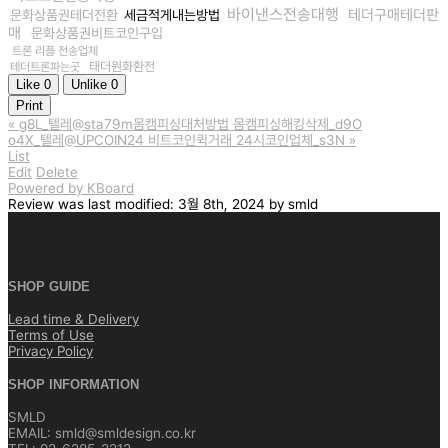
바이낸스전송대행
테더구매테더판
문화상품권테더전환
세금적게내는방법
매
문화상품권비트코인구입
트론 리플 전송업체
태더원화환전
테더트론파는곳
Like
0
Unlike
0
Print
«
g8L_텔레@sta79m몸캠피싱대처방법 몸캠피싱해킹삭제_d9O
o4X_텔레@UPCOIN24 비트코인퀵거래 24시코인업체_s3N
»
List
Edit
Delete
Powered by KBoard
Review
was last modified:
3월 8th, 2024
by
smld
SHOP GUIDE
Lead time & Delivery
Terms of Use
Privacy Policy
SHOP INFORMATION
SMLD
EMAIL: smld@smldesign.co.kr