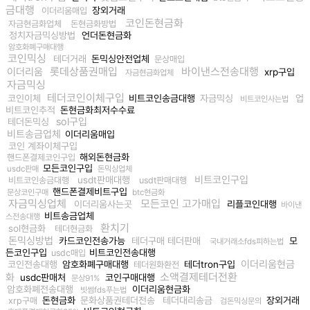
금대행
장외거래
이더리움매입
코인돈현금화
자금현금화업체
돈현금화방법
정치자금믹싱방법
언더돈현금화
암호화폐구매대행
코인믹싱
테더거래
돈믹싱안전업체
문상매입
롯데상품권매입
바이낸스전송대행
이더리움
xrp구입
자금현금화업체
자금믹싱
테더코인이체구입
코인이체
비트코인송금대행
자금믹싱
업
비트코인사는법
비트코인추적
돈현금화최저수수료
sol구입
테더돈믹싱
비트송금업체
이더리움매입
코인 계좌이체구입
해외돈현금화
핸드폰결제코인구입
모든코인구입
usdc판매
돈믹싱업체
비트코인구입
usdt판매대행
비트코인송금대행
usdt판매대행
핸드폰결제비트구입
문상코인구매
btc현금화
자금믹싱업체
모든코인 고가매입
이더리움사는곳
리플코인대행
바이낸
비트송금업체
스전송대행
환치기
sol현금화
테더현금화
돈믹싱방법
카드코인전송가능
테더구매 테더판매
모
국내거래소fds피하는법
든코인구입
비트코인전송대행
usdc매입
이더리움현금
코인전송대행
암호화폐구매대행
테더tron구입
테더원화환전
소액결제테더전환
화
usdc판매처
코인구매대행
문상91%
암호화폐전송대행
이더리움현금화
빗썸fds푸는법
돈현금화
문화상품권테더전송
테더대리송금
장외거래
xrp구매
검돈믹싱문의