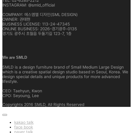
TEL: 02-6285-2212
INSTAGRAM: @smld_official
COMPANY: 에스엠엘 디자인(SML DESIGN)
OWNER: 권태현
BUSINESS LICENSE: 113-24-47345
ONLINE BUSINESS: 2026-경기광주-0135
경기도 광주시 초월읍 두둘기길 123-7, 1층
We are SMLD
SMLD is a design furniture brand of Small Medium Large Design
which is a creative spatial design studio based in Seoul, Korea. We
design special details and unique products for more advanced
lifestyle.
CEO: Taehyun, Kwon
CPO: Seyoung, Lee
Copyrights 2016 SMLD, All Rights Reserved
kakao talk
face book
naver talk