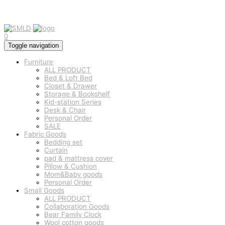
0
Toggle navigation
Furniture
ALL PRODUCT
Bed & Loft Bed
Closet & Drawer
Storage & Bookshelf
Kid-station Series
Desk & Chair
Personal Order
SALE
Fabric Goods
Bedding set
Curtain
pad & mattress cover
Pillow & Cushion
Mom&Baby goods
Personal Order
Small Goods
ALL PRODUCT
Collaboration Goods
Bear Family Clock
Wool cotton goods