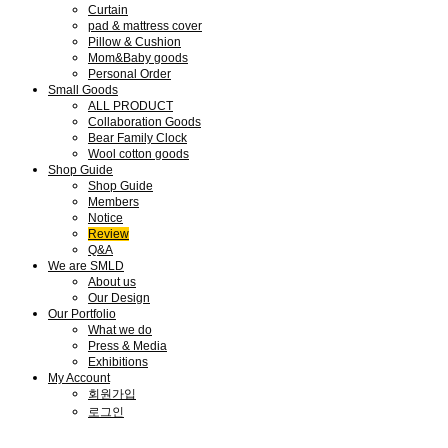
Curtain
pad & mattress cover
Pillow & Cushion
Mom&Baby goods
Personal Order
Small Goods
ALL PRODUCT
Collaboration Goods
Bear Family Clock
Wool cotton goods
Shop Guide
Shop Guide
Members
Notice
Review
Q&A
We are SMLD
About us
Our Design
Our Portfolio
What we do
Press & Media
Exhibitions
My Account
회원가입
로그인