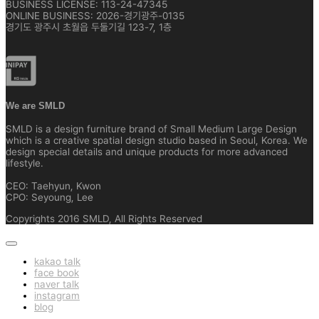
BUSINESS LICENSE: 113-24-47345
ONLINE BUSINESS: 2026-경기광주-0135
경기도 광주시 초월읍 두둘기길 123-7, 1층
We are SMLD
SMLD is a design furniture brand of Small Medium Large Design
which is a creative spatial design studio based in Seoul, Korea. We
design special details and unique products for more advanced
lifestyle.
CEO: Taehyun, Kwon
CPO: Seyoung, Lee
Copyrights 2016 SMLD, All Rights Reserved
kakao talk
face book
naver talk
instagram
blog