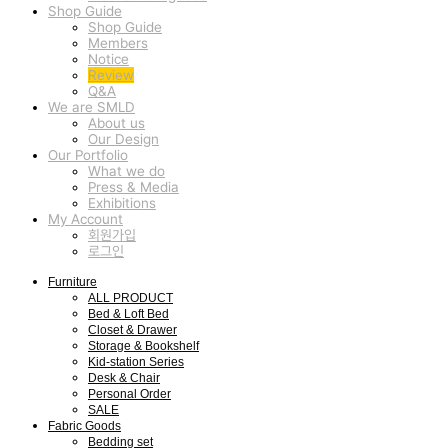
Shop Guide
Shop Guide
Members
Notice
Review
Q&A
We are SMLD
About us
Our Design
Our Portfolio
What we do
Press & Media
Exhibitions
My Account
회원가입
로그인
Furniture
ALL PRODUCT
Bed & Loft Bed
Closet & Drawer
Storage & Bookshelf
Kid-station Series
Desk & Chair
Personal Order
SALE
Fabric Goods
Bedding set