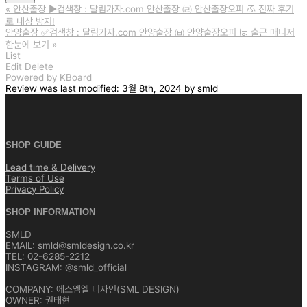
«
안산출장 ▶️검색창 : 달림가자.com 안산출장 ㈃ 안산출장오피 ふ 진짜 후기
로 내상 방지!
안양출장 ✅검색창 : 달림가자.com 안양출장 ㈅ 안양출장오피 ほ 출근 매니저
한눈에 보기
»
List
Edit
Delete
Powered by KBoard
Review
was last modified:
3월 8th, 2024
by
smld
SHOP GUIDE
Lead time & Delivery
Terms of Use
Privacy Policy
SHOP INFORMATION
SMLD
EMAIL: smld@smldesign.co.kr
TEL: 02-6285-2212
INSTAGRAM: @smld_official
COMPANY: 에스엠엘 디자인(SML DESIGN)
OWNER: 권태현