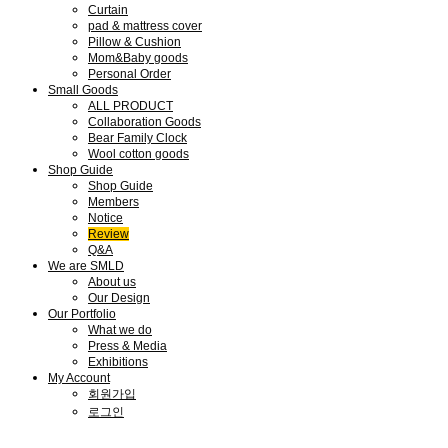
Curtain
pad & mattress cover
Pillow & Cushion
Mom&Baby goods
Personal Order
Small Goods
ALL PRODUCT
Collaboration Goods
Bear Family Clock
Wool cotton goods
Shop Guide
Shop Guide
Members
Notice
Review
Q&A
We are SMLD
About us
Our Design
Our Portfolio
What we do
Press & Media
Exhibitions
My Account
회원가입
로그인