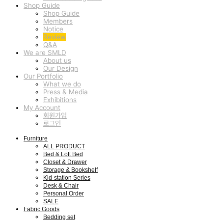
Shop Guide
Shop Guide
Members
Notice
Review
Q&A
We are SMLD
About us
Our Design
Our Portfolio
What we do
Press & Media
Exhibitions
My Account
회원가입
로그인
Furniture
ALL PRODUCT
Bed & Loft Bed
Closet & Drawer
Storage & Bookshelf
Kid-station Series
Desk & Chair
Personal Order
SALE
Fabric Goods
Bedding set