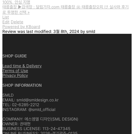
100%, 안심 지명
태릉출장 ▶️검색창 : 달림가자.com 태릉출장 ㉬ 태릉출장오피 け 실사와 후기
로 투명한 선택
»
List
Edit
Delete
Powered by KBoard
Review
was last modified:
3월 8th, 2024
by
smld
SHOP GUIDE
Lead time & Delivery
Terms of Use
Privacy Policy
SHOP INFORMATION
SMLD
EMAIL: smld@smldesign.co.kr
TEL: 02-6285-2212
INSTAGRAM: @smld_official
COMPANY: 에스엠엘 디자인(SML DESIGN)
OWNER: 권태현
BUSINESS LICENSE: 113-24-47345
ONLINE BUSINESS: 2026-경기광주-0135