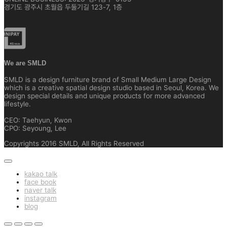
경기도 광주시 초월읍 두둘기길 123-7, 1층
We are SMLD
SMLD is a design furniture brand of Small Medium Large Design
which is a creative spatial design studio based in Seoul, Korea. We
design special details and unique products for more advanced
lifestyle.
CEO: Taehyun, Kwon
CPO: Seyoung, Lee
Copyrights 2016 SMLD, All Rights Reserved
kakao talk
face book
naver talk
instagram
blog