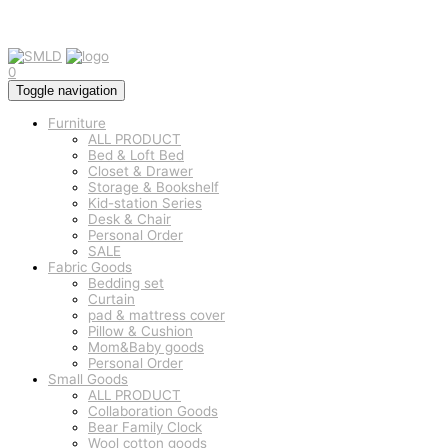
0
Toggle navigation
Furniture
ALL PRODUCT
Bed & Loft Bed
Closet & Drawer
Storage & Bookshelf
Kid-station Series
Desk & Chair
Personal Order
SALE
Fabric Goods
Bedding set
Curtain
pad & mattress cover
Pillow & Cushion
Mom&Baby goods
Personal Order
Small Goods
ALL PRODUCT
Collaboration Goods
Bear Family Clock
Wool cotton goods