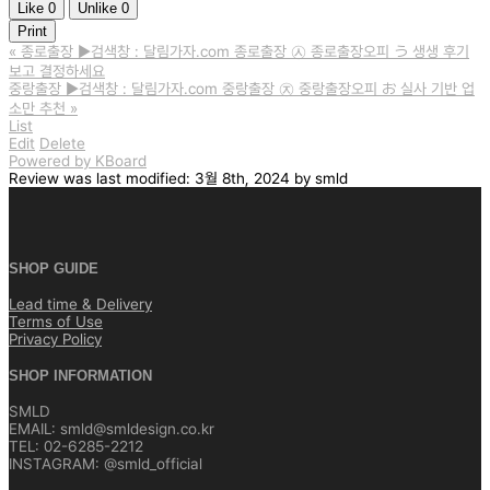
Like
0
Unlike
0
Print
«
종로출장 ▶️검색창 : 달림가자.com 종로출장 ㉦ 종로출장오피 う 생생 후기
보고 결정하세요
중랑출장 ▶️검색창 : 달림가자.com 중랑출장 ㉨ 중랑출장오피 お 실사 기반 업
소만 추천
»
List
Edit
Delete
Powered by KBoard
Review
was last modified:
3월 8th, 2024
by
smld
SHOP GUIDE
Lead time & Delivery
Terms of Use
Privacy Policy
SHOP INFORMATION
SMLD
EMAIL: smld@smldesign.co.kr
TEL: 02-6285-2212
INSTAGRAM: @smld_official