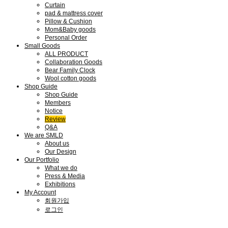
Curtain
pad & mattress cover
Pillow & Cushion
Mom&Baby goods
Personal Order
Small Goods
ALL PRODUCT
Collaboration Goods
Bear Family Clock
Wool cotton goods
Shop Guide
Shop Guide
Members
Notice
Review
Q&A
We are SMLD
About us
Our Design
Our Portfolio
What we do
Press & Media
Exhibitions
My Account
회원가입
로그인