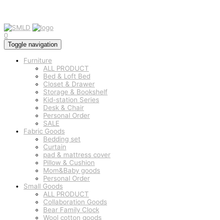
0
Toggle navigation
Furniture
ALL PRODUCT
Bed & Loft Bed
Closet & Drawer
Storage & Bookshelf
Kid-station Series
Desk & Chair
Personal Order
SALE
Fabric Goods
Bedding set
Curtain
pad & mattress cover
Pillow & Cushion
Mom&Baby goods
Personal Order
Small Goods
ALL PRODUCT
Collaboration Goods
Bear Family Clock
Wool cotton goods