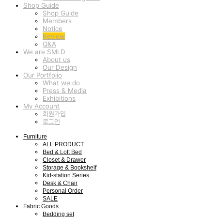
Shop Guide
Shop Guide
Members
Notice
Review
Q&A
We are SMLD
About us
Our Design
Our Portfolio
What we do
Press & Media
Exhibitions
My Account
회원가입
로그인
Furniture
ALL PRODUCT
Bed & Loft Bed
Closet & Drawer
Storage & Bookshelf
Kid-station Series
Desk & Chair
Personal Order
SALE
Fabric Goods
Bedding set