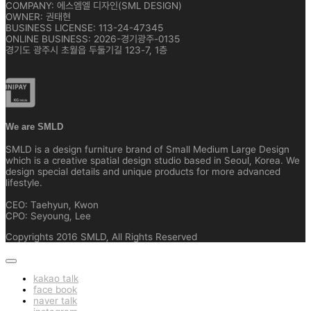
COMPANY: 에스엠엘 디자인(SML DESIGN)
OWNER: 권태현
BUSINESS LICENSE: 113-24-47345
ONLINE BUSINESS: 2026-경기광주-0135
경기도 광주시 초월읍 두둘기길 123-7, 1층
We are SMLD
SMLD is a design furniture brand of Small Medium Large Design
which is a creative spatial design studio based in Seoul, Korea. We
design special details and unique products for more advanced
lifestyle.
CEO: Taehyun, Kwon
CPO: Seyoung, Lee
Copyrights 2016 SMLD, All Rights Reserved
kakao talk
face book
naver talk