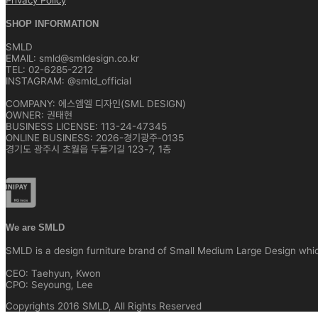
Privacy Policy
SHOP INFORMATION
SMLD
EMAIL: smld@smldesign.co.kr
TEL: 02-6285-2212
INSTAGRAM: @smld_official
COMPANY: 에스엠엘 디자인(SML DESIGN)
OWNER: 권태현
BUSINESS LICENSE: 113-24-47345
ONLINE BUSINESS: 2026-경기광주-0135
경기도 광주시 초월읍 두둘기길 123-7, 1층
We are SMLD
SMLD is a design furniture brand of Small Medium Large Design which 
CEO: Taehyun, Kwon
CPO: Seyoung, Lee
Copyrights 2016 SMLD, All Rights Reserved