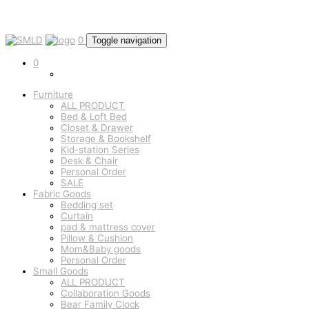
0
Toggle navigation
0
Furniture
ALL PRODUCT
Bed & Loft Bed
Closet & Drawer
Storage & Bookshelf
Kid-station Series
Desk & Chair
Personal Order
SALE
Fabric Goods
Bedding set
Curtain
pad & mattress cover
Pillow & Cushion
Mom&Baby goods
Personal Order
Small Goods
ALL PRODUCT
Collaboration Goods
Bear Family Clock