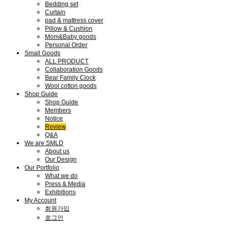
Bedding set
Curtain
pad & mattress cover
Pillow & Cushion
Mom&Baby goods
Personal Order
Small Goods
ALL PRODUCT
Collaboration Goods
Bear Family Clock
Wool cotton goods
Shop Guide
Shop Guide
Members
Notice
Review
Q&A
We are SMLD
About us
Our Design
Our Portfolio
What we do
Press & Media
Exhibitions
My Account
회원가입
로그인