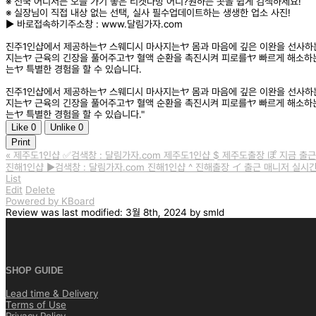
※ 전국 어디서든 오늘 가기 좋은 티켓다방 어디?원하는 곳을 쉽게 검색하세요!
※ 실장님이 직접 내상 없는 선택, 실사 필수업데이트하는 생생한 업소 사진!
▶️ 바로접속하기주소창 : www.달림가자.com
진주1인샵에서 제공하는ヤ 스웨디시 마사지는ヤ 몸과 마음에 깊은 이완을 선사하
지는ヤ 근육의 긴장을 풀어주고ヤ 혈액 순환을 촉진시켜 피로를ヤ 빠르게 해소하
는ヤ 특별한 경험을 할 수 있습니다.
진주1인샵에서 제공하는ヤ 스웨디시 마사지는ヤ 몸과 마음에 깊은 이완을 선사하
지는ヤ 근육의 긴장을 풀어주고ヤ 혈액 순환을 촉진시켜 피로를ヤ 빠르게 해소하
는ヤ 특별한 경험을 할 수 있습니다."
Like
0
Unlike
0
Print
«
제주도1인샵 ✅검색창 : 달림가자.com 제주도1인샵 $ 제주도출장 ぽ 지금 출근
진해1인샵 ▶️검색창 : 달림가자.com 진해1인샵 ^ 진해출장 イ 출근 매니저 실시
List
Edit
Delete
Powered by KBoard
Review
was last modified:
3월 8th, 2024
by
smld
SHOP GUIDE
Lead time & Delivery
Terms of Use