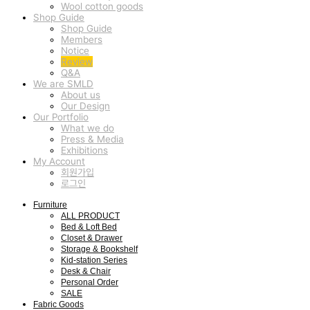
Wool cotton goods
Shop Guide
Shop Guide
Members
Notice
Review
Q&A
We are SMLD
About us
Our Design
Our Portfolio
What we do
Press & Media
Exhibitions
My Account
회원가입
로그인
Furniture
ALL PRODUCT
Bed & Loft Bed
Closet & Drawer
Storage & Bookshelf
Kid-station Series
Desk & Chair
Personal Order
SALE
Fabric Goods