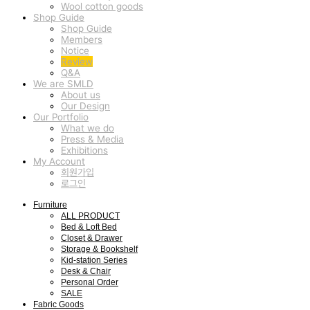
Wool cotton goods
Shop Guide
Shop Guide
Members
Notice
Review
Q&A
We are SMLD
About us
Our Design
Our Portfolio
What we do
Press & Media
Exhibitions
My Account
회원가입
로그인
Furniture
ALL PRODUCT
Bed & Loft Bed
Closet & Drawer
Storage & Bookshelf
Kid-station Series
Desk & Chair
Personal Order
SALE
Fabric Goods