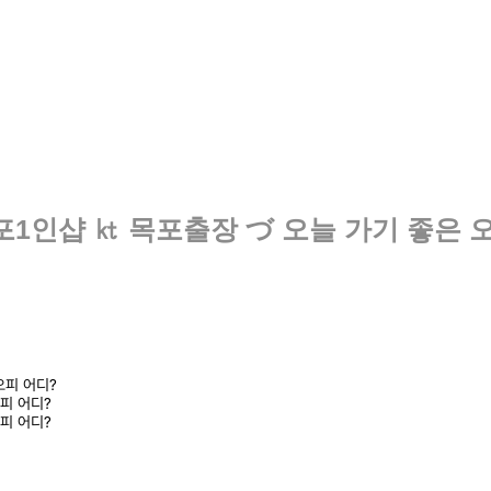
포1인샵 ㏏ 목포출장 づ 오늘 가기 좋은 
오피 어디?
오피 어디?
오피 어디?