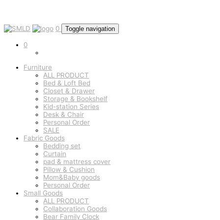
0
Toggle navigation
0
Furniture
ALL PRODUCT
Bed & Loft Bed
Closet & Drawer
Storage & Bookshelf
Kid-station Series
Desk & Chair
Personal Order
SALE
Fabric Goods
Bedding set
Curtain
pad & mattress cover
Pillow & Cushion
Mom&Baby goods
Personal Order
Small Goods
ALL PRODUCT
Collaboration Goods
Bear Family Clock