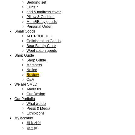
Bedding set
Curtain
pad & mattress cover
Pillow & Cushion
Mom&Baby goods
Personal Order
Small Goods
ALL PRODUCT
Collaboration Goods
Bear Family Clock
Wool cotton goods
Shop Guide
Shop Guide
Members
Notice
Review
Q&A
We are SMLD
About us
Our Design
Our Portfolio
What we do
Press & Media
Exhibitions
My Account
회원가입
로그인