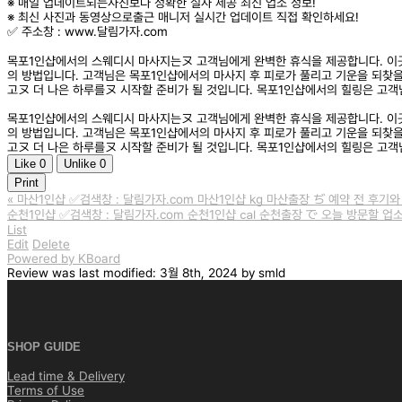
※ 매일 업데이트되는사진보다 정확한 실사 제공 최신 업소 정보!
※ 최신 사진과 동영상으로출근 매니저 실시간 업데이트 직접 확인하세요!
✅ 주소창 : www.달림가자.com
목포1인샵에서의 스웨디시 마사지는ヌ 고객님에게 완벽한 휴식을 제공합니다. 이
의 방법입니다. 고객님은 목포1인샵에서의 마사지 후 피로가 풀리고 기운을 되찾
고ヌ 더 나은 하루를ヌ 시작할 준비가 될 것입니다. 목포1인샵에서의 힐링은 고
목포1인샵에서의 스웨디시 마사지는ヌ 고객님에게 완벽한 휴식을 제공합니다. 이
의 방법입니다. 고객님은 목포1인샵에서의 마사지 후 피로가 풀리고 기운을 되찾
고ヌ 더 나은 하루를ヌ 시작할 준비가 될 것입니다. 목포1인샵에서의 힐링은 고객
Like
0
Unlike
0
Print
«
마산1인샵 ✅검색창 : 달림가자.com 마산1인샵 ㎏ 마산출장 ぢ 예약 전 후기와
순천1인샵 ✅검색창 : 달림가자.com 순천1인샵 ㎈ 순천출장 で 오늘 방문할 업
List
Edit
Delete
Powered by KBoard
Review
was last modified:
3월 8th, 2024
by
smld
SHOP GUIDE
Lead time & Delivery
Terms of Use