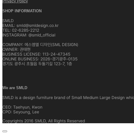
Privacy Policy
SHOP INFORMATION
SMLD
EMAIL: smld@smldesign.co.kr
TEL: 02-6285-2212
INSTAGRAM: @smld_official
COMPANY: 에스엠엘 디자인(SML DESIGN)
OWNER: 권태현
BUSINESS LICENSE: 113-24-47345
ONLINE BUSINESS: 2026-경기광주-0135
경기도 광주시 초월읍 두둘기길 123-7, 1층
We are SMLD
SMLD is a design furniture brand of Small Medium Large Design which 
CEO: Taehyun, Kwon
CPO: Seyoung, Lee
Copyrights 2016 SMLD, All Rights Reserved