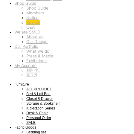
Shop Guide
Shop Guide
Members
Notice
Review
Q&A
We are SMLD
About us
Our Design
Our Portfolio
What we do
Press & Media
Exhibitions
My Account
회원가입
로그인
Furniture
ALL PRODUCT
Bed & Loft Bed
Closet & Drawer
Storage & Bookshelf
Kid-station Series
Desk & Chair
Personal Order
SALE
Fabric Goods
Bedding set