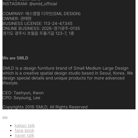
INSTAGRAM: @smld_official
COMPANY: 에스엠엘 디자인(SML DESIGN)
OWNER: 권태현
BUSINESS LICENSE: 113-24-47345
ONLINE BUSINESS: 2026-경기광주-0135
경기도 광주시 초월읍 두둘기길 123-7, 1층
We are SMLD
SMLD is a design furniture brand of Small Medium Large Design
which is a creative spatial design studio based in Seoul, Korea. We
design special details and unique products for more advanced
lifestyle.
CEO: Taehyun, Kwon
CPO: Seyoung, Lee
Copyrights 2016 SMLD, All Rights Reserved
kakao talk
face book
naver talk