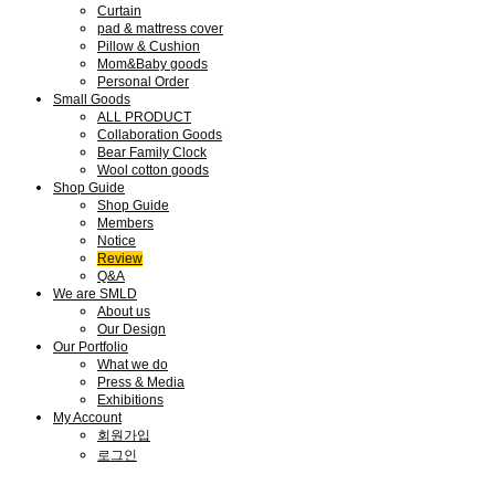
Curtain
pad & mattress cover
Pillow & Cushion
Mom&Baby goods
Personal Order
Small Goods
ALL PRODUCT
Collaboration Goods
Bear Family Clock
Wool cotton goods
Shop Guide
Shop Guide
Members
Notice
Review
Q&A
We are SMLD
About us
Our Design
Our Portfolio
What we do
Press & Media
Exhibitions
My Account
회원가입
로그인