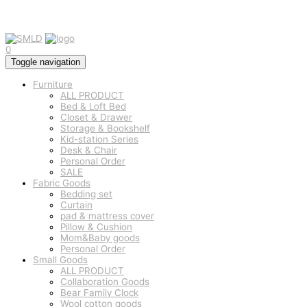
0
Toggle navigation
Furniture
ALL PRODUCT
Bed & Loft Bed
Closet & Drawer
Storage & Bookshelf
Kid-station Series
Desk & Chair
Personal Order
SALE
Fabric Goods
Bedding set
Curtain
pad & mattress cover
Pillow & Cushion
Mom&Baby goods
Personal Order
Small Goods
ALL PRODUCT
Collaboration Goods
Bear Family Clock
Wool cotton goods