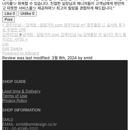
너지를ツ 회복할 수 있습니다. 친절한 실장님과 매니저들이 고객님에게 편안하
고 따뜻한 서비스를ツ 제공하며ツ 최고의 힐링을 경험하게 해드립니다."
Like
0
Unlike
0
Print
«
광주1인샵 ✅검색창 : 달림가자.com 광주1인샵 ㎡ 광주출장 じ 실사와 후기
로 투명한 선택
김제1인샵 ▶️검색창 : 달림가자.com 김제1인샵 ㏊ 김제출장 ぜ 실시간 후기 올
라오는 사이트
»
List
Edit
Delete
Powered by KBoard
Review
was last modified:
3월 8th, 2024
by
smld
SHOP GUIDE
Lead time & Delivery
Terms of Use
Privacy Policy
SHOP INFORMATION
SMLD
EMAIL: smld@smldesign.co.kr
TEL: 02-6285-2212