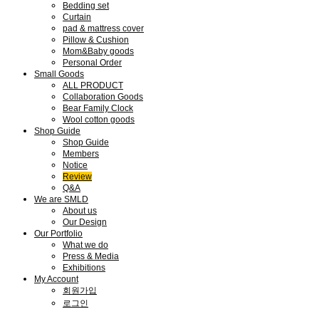
Bedding set
Curtain
pad & mattress cover
Pillow & Cushion
Mom&Baby goods
Personal Order
Small Goods
ALL PRODUCT
Collaboration Goods
Bear Family Clock
Wool cotton goods
Shop Guide
Shop Guide
Members
Notice
Review
Q&A
We are SMLD
About us
Our Design
Our Portfolio
What we do
Press & Media
Exhibitions
My Account
회원가입
로그인