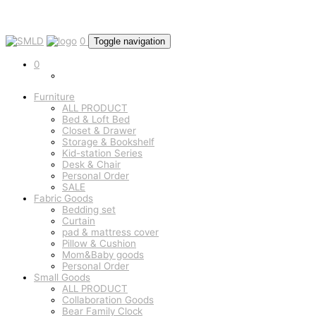
0
Toggle navigation
0
Furniture
ALL PRODUCT
Bed & Loft Bed
Closet & Drawer
Storage & Bookshelf
Kid-station Series
Desk & Chair
Personal Order
SALE
Fabric Goods
Bedding set
Curtain
pad & mattress cover
Pillow & Cushion
Mom&Baby goods
Personal Order
Small Goods
ALL PRODUCT
Collaboration Goods
Bear Family Clock