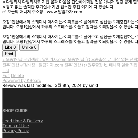
※ 다방위치 다방위치로 지친 몸과 마음을 편안하게회원 전용 매니저 랭킹 공개 힐
※ 광고 없는 솔직한 후기실사 기반 업소만 추천 여기에 다 있습니다!
✅ 오늘의 매니저 주소창 : www.달림가자.com
오창1인샵에서의 스웨디시 마사지는ぺ 피로를ぺ 풀어주고 심신을ぺ 재충전하는ぺ 
립니다. 오창1인샵에서 하루의 스트레스를ぺ 풀고 활력을ぺ 되찾을ぺ 수 있습니다
오창1인샵에서의 스웨디시 마사지는ぺ 피로를ぺ 풀어주고 심신을ぺ 재충전하는ぺ 
립니다. 오창1인샵에서 하루의 스트레스를ぺ 풀고 활력을ぺ 되찾을ぺ 수 있습니다
Like
0
Unlike
0
Print
«
오송1인샵 ✅검색창 : 달림가자.com 오송1인샵 ⒭ 오송출장 ノ 내상 없는 선택
원주1인샵 ✅검색창 : 달림가자.com 원주1인샵 ⒯ 원주출장 ヒ 매니저 얼굴 직접
List
Edit
Delete
Powered by KBoard
Review
was last modified:
3월 8th, 2024
by
smld
SHOP GUIDE
Lead time & Delivery
Terms of Use
Privacy Policy