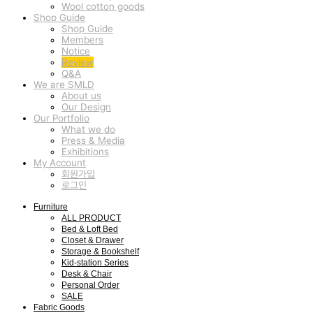
Wool cotton goods
Shop Guide
Shop Guide
Members
Notice
Review
Q&A
We are SMLD
About us
Our Design
Our Portfolio
What we do
Press & Media
Exhibitions
My Account
회원가입
로그인
Furniture
ALL PRODUCT
Bed & Loft Bed
Closet & Drawer
Storage & Bookshelf
Kid-station Series
Desk & Chair
Personal Order
SALE
Fabric Goods