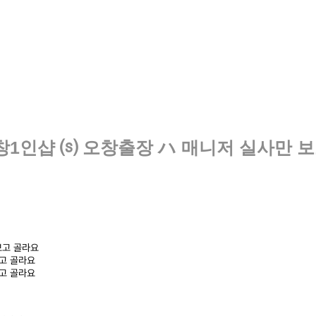
오창1인샵 ⒮ 오창출장 ハ 매니저 실사만 
보고 골라요
보고 골라요
보고 골라요