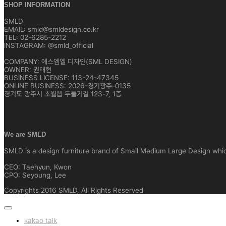
SHOP INFORMATION
SMLD
EMAIL: smld@smldesign.co.kr
TEL: 02-6285-2212
INSTAGRAM: @smld_official
COMPANY: 에스엠엘 디자인(SML DESIGN)
OWNER: 권태현
BUSINESS LICENSE: 113-24-47345
ONLINE BUSINESS: 2026-경기광주-0135
경기도 광주시 초월읍 두둘기길 123-7, 1층
We are SMLD
SMLD is a design furniture brand of Small Medium Large Design which 
CEO: Taehyun, Kwon
CPO: Seyoung, Lee
Copyrights 2016 SMLD, All Rights Reserved
kakao talk