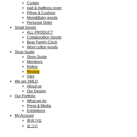
Curtain
pad & mattress cover
Pillow & Cushion
Mom&Baby goods
Personal Order
Small Goods
ALL PRODUCT
Collaboration Goods
Bear Family Clock
Wool cotton goods
Shop Guide
Shop Guide
Members
Notice
Review
Q&A
We are SMLD
About us
Our Design
Our Portfolio
What we do
Press & Media
Exhibitions
My Account
회원가입
로그인