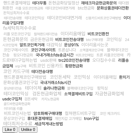
핸드폰결제매입
돈현금화당일정산
테더무통
재테크자금현금화문의
태더원
화환전
btc현금화
문화상품권테더전환
테더코인비대면거래
리플 모든코인현금화
돈믹싱최저수수료
테더코인비대면거래
이더
테더코인믹싱
테더전송대행
신용카드비트코인구매방법
리움구입대행
fx세탁최저수수료
이더리움매입
비트코인환전
리플 모든코인구입
컬쳐랜드테더전송
돈현금화문의
금은돈현금화
코인믹싱
비트코인전송대행
btc구매대행
24
대검믹싱
이더리움사는곳
알트코인퀵거래
문상91%
시코인업체
코인구매사이트
코인구매사이트
트론삽니다
블랙테더코인
소액결제코인구매
카
전송
국내거래소fds송금시간
핑오다현금화
트론 리플코인판매
비트코인매입
드로테더구입하는법
오다집수수료
usdc판매
trc20코인전송대행
리플송
비트코인 신용카드
금업체
횡령현금화
xrp구매
코인 카드구매
테더전송대행
코인돈세탁
코인믹싱
핸드폰결제코인구매방법
이더리움매입
환치기
문화상품권코인구입
국내거래소fds시간
테더이체
솔라나현금화
핑믹싱
블랙테더코인구입
문상테더전송
테더코인믹싱
검돈현금화업체
자금현금화업체
소액결제비트구입
usdc구입처
검돈세탁
카지노현금화
골드바현금화현금화
이더리움 리플
비트코인사는법
컬쳐랜드비트구입
암호화폐구매대행
코인 체크카드
문상코인구입
휴대폰결제매입
tron구입
개인지갑 고가매입
테더최저수수료
세금적게내는방법
Like
0
Unlike
0