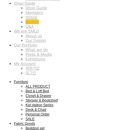
Shop Guide
Shop Guide
Members
Notice
Review
Q&A
We are SMLD
About us
Our Design
Our Portfolio
What we do
Press & Media
Exhibitions
My Account
회원가입
로그인
Furniture
ALL PRODUCT
Bed & Loft Bed
Closet & Drawer
Storage & Bookshelf
Kid-station Series
Desk & Chair
Personal Order
SALE
Fabric Goods
Bedding set