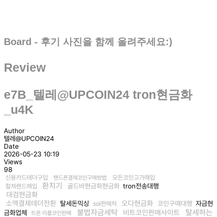
Board - 후기 사진을 함께 올려주세요:)
Review
e7B_텔레@UPCOIN24 tron현금화
_u4K
Author
텔레@UPCOIN24
Date
2026-05-23 10:19
Views
98
신용카드테더구입
모든코인고가매입
핸드폰결제코인구매방법
환치기
골드바현금화현금화
tron전송대행
컬쳐랜드매입
대검현금화
소액결제테더전환
오다현금화
탈세돈믹싱
코인구매대행
자금현
sol판매처
불법자금세탁
탈세하는
비트코인판매사이트
금화업체
트론 리플코인판매