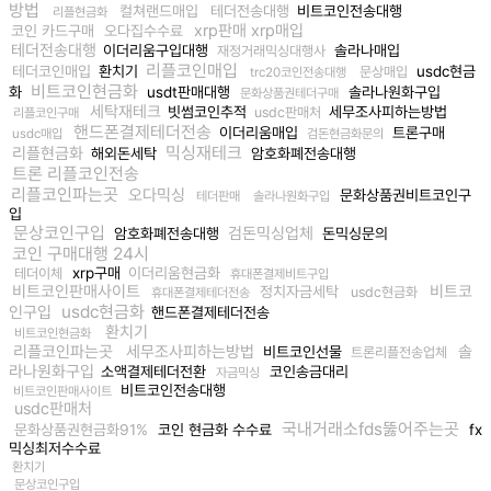
방법
컬쳐랜드매입
테더전송대행
비트코인전송대행
리플현금화
xrp판매 xrp매입
코인 카드구매
오다집수수료
테더전송대행
이더리움구입대행
솔라나매입
재정거래믹싱대행사
리플코인매입
테더코인매입
환치기
usdc현금
문상매입
trc20코인전송대행
비트코인현금화
화
usdt판매대행
솔라나원화구입
문화상품권테더구매
세탁재테크
빗썸코인추적
세무조사피하는방법
usdc판매처
리플코인구매
핸드폰결제테더전송
이더리움매입
트론구매
usdc매입
검돈현금화문의
믹싱재테크
리플현금화
해외돈세탁
암호화폐전송대행
트론 리플코인전송
리플코인파는곳
오다믹싱
문화상품권비트코인구
테더판매
솔라나원화구입
입
문상코인구입
검돈믹싱업체
암호화폐전송대행
돈믹싱문의
코인 구매대행 24시
xrp구매
이더리움현금화
테더이체
휴대폰결제비트구입
비트코인판매사이트
비트코
정치자금세탁
usdc현금화
휴대폰결제테더전송
usdc현금화
인구입
핸드폰결제테더전송
환치기
비트코인현금화
리플코인파는곳
세무조사피하는방법
솔
비트코인선물
트론리플전송업체
라나원화구입
소액결제테더전환
코인송금대리
자금믹싱
비트코인전송대행
비트코인판매사이트
usdc판매처
국내거래소fds뚫어주는곳
문화상품권현금화91%
코인 현금화 수수료
fx
믹싱최저수수료
환치기
문상코인구입