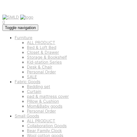
0
Toggle navigation
Furniture
ALL PRODUCT
Bed & Loft Bed
Closet & Drawer
Storage & Bookshelf
Kid-station Series
Desk & Chair
Personal Order
SALE
Fabric Goods
Bedding set
Curtain
pad & mattress cover
Pillow & Cushion
Mom&Baby goods
Personal Order
Small Goods
ALL PRODUCT
Collaboration Goods
Bear Family Clock
Wool cotton goods