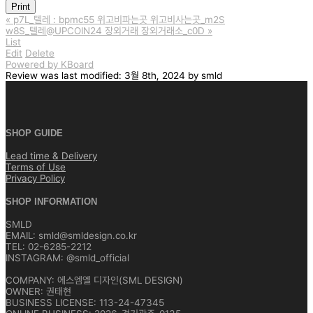
Print
«
p7L_텔레 : bpmc55 위고비파는곳 위고비사는곳_m2S
w8S_텔레@UPCOIN24 장외거래 장외거래소_c0D
»
List
Edit
Delete
Powered by KBoard
Review
was last modified:
3월 8th, 2024
by
smld
SHOP GUIDE
Lead time & Delivery
Terms of Use
Privacy Policy
SHOP INFORMATION
SMLD
EMAIL: smld@smldesign.co.kr
TEL: 02-6285-2212
INSTAGRAM: @smld_official
COMPANY: 에스엠엘 디자인(SML DESIGN)
OWNER: 권태현
BUSINESS LICENSE: 113-24-47345