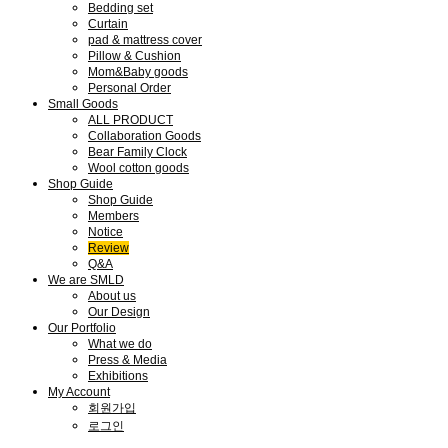
Bedding set
Curtain
pad & mattress cover
Pillow & Cushion
Mom&Baby goods
Personal Order
Small Goods
ALL PRODUCT
Collaboration Goods
Bear Family Clock
Wool cotton goods
Shop Guide
Shop Guide
Members
Notice
Review
Q&A
We are SMLD
About us
Our Design
Our Portfolio
What we do
Press & Media
Exhibitions
My Account
회원가입
로그인