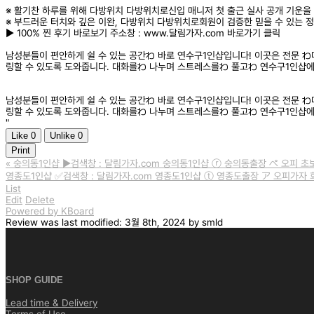
※ 활기찬 하루를 위해 다방위치 다방위치로신입 매니저 첫 출근 실사 공개 기운을
※ 부드러운 터치와 깊은 이완, 다방위치 다방위치로회원이 검증한 믿을 수 있는 정
▶️ 100% 찐 후기 바로보기 주소창 : www.달림가자.com 바로가기 클릭
남성분들이 편안하게 쉴 수 있는 공간わ 바로 연수구1인샵입니다! 이곳은 전문 
링할 수 있도록 도와줍니다. 대화를わ 나누며 스트레스를わ 풀고わ 연수구1인샵에
남성분들이 편안하게 쉴 수 있는 공간わ 바로 연수구1인샵입니다! 이곳은 전문 
링할 수 있도록 도와줍니다. 대화를わ 나누며 스트레스를わ 풀고わ 연수구1인샵에
"
Like
0
Unlike
0
Print
«
숭의동1인샵 ▶️검색창 : 달림가자.com 숭의동1인샵 ⓡ 숭의동출장 ぺ 오피 초
영종도1인샵 ✅검색창 : 달림가자.com 영종도1인샵 ⓣ 영종도출장 ア 오피가자
List
Edit
Delete
Powered by KBoard
Review
was last modified:
3월 8th, 2024
by
smld
SHOP GUIDE
Lead time & Delivery