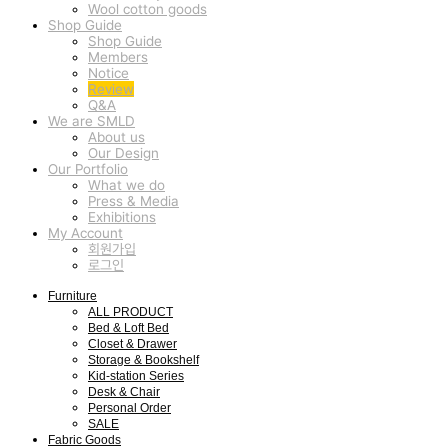
Wool cotton goods
Shop Guide
Shop Guide
Members
Notice
Review
Q&A
We are SMLD
About us
Our Design
Our Portfolio
What we do
Press & Media
Exhibitions
My Account
회원가입
로그인
Furniture
ALL PRODUCT
Bed & Loft Bed
Closet & Drawer
Storage & Bookshelf
Kid-station Series
Desk & Chair
Personal Order
SALE
Fabric Goods