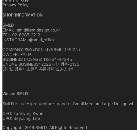
Terms of Use
Privacy Policy
SHOP INFORMATION
SMLD
EMAIL: smld@smldesign.co.kr
TEL: 02-6285-2212
INSTAGRAM: @smld_official
COMPANY: 에스엠엘 디자인(SML DESIGN)
OWNER: 권태현
BUSINESS LICENSE: 113-24-47345
ONLINE BUSINESS: 2026-경기광주-0135
경기도 광주시 초월읍 두둘기길 123-7, 1층
We are SMLD
SMLD is a design furniture brand of Small Medium Large Design which 
CEO: Taehyun, Kwon
CPO: Seyoung, Lee
Copyrights 2016 SMLD, All Rights Reserved