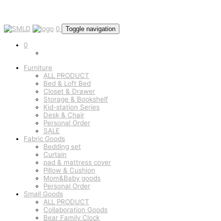
0
Toggle navigation
0
Furniture
ALL PRODUCT
Bed & Loft Bed
Closet & Drawer
Storage & Bookshelf
Kid-station Series
Desk & Chair
Personal Order
SALE
Fabric Goods
Bedding set
Curtain
pad & mattress cover
Pillow & Cushion
Mom&Baby goods
Personal Order
Small Goods
ALL PRODUCT
Collaboration Goods
Bear Family Clock