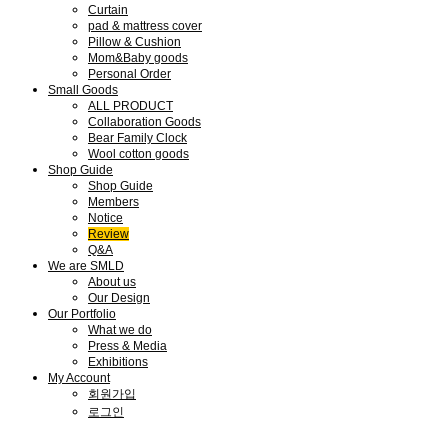
Curtain
pad & mattress cover
Pillow & Cushion
Mom&Baby goods
Personal Order
Small Goods
ALL PRODUCT
Collaboration Goods
Bear Family Clock
Wool cotton goods
Shop Guide
Shop Guide
Members
Notice
Review
Q&A
We are SMLD
About us
Our Design
Our Portfolio
What we do
Press & Media
Exhibitions
My Account
회원가입
로그인