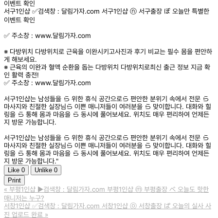
이벤트 확인
서구1인샵 ✅검색창 : 달림가자.com 서구1인샵 ⓝ 서구출장 ぼ 오늘만 특별한
이벤트 확인
✅ 주소창 : www.달림가자.com
※ 다방위치 다방위치로 근육을 이완시키고사진과 후기 비교는 필수 몸을 편안하
게 해보세요.
※ 근육의 이완과 혈액 순환을 돕는 다방위치 다방위치로최신 출근 정보 지금 확
인 활력 충전!
✅ 주소창 : www.달림가자.com
서구1인샵는 남성들을 ら 위한 휴식 공간으로ら 편안한 분위기 속에서 전문 ら
마사지와 친절한 실장님ら 이쁜 매니저들이 여러분을 ら 맞이합니다. 대화와 힐
링을 ら 통해 몸과 마음을 ら 동시에 풀어보세요. 위치도 매우 편리하여 언제든
지 방문 가능합니다.
서구1인샵는 남성들을 ら 위한 휴식 공간으로ら 편안한 분위기 속에서 전문 ら
마사지와 친절한 실장님ら 이쁜 매니저들이 여러분을 ら 맞이합니다. 대화와 힐
링을 ら 통해 몸과 마음을 ら 동시에 풀어보세요. 위치도 매우 편리하여 언제든
지 방문 가능합니다."
Like
0
Unlike
0
Print
«
부평1인샵 ▶️검색창 : 달림가자.com 부평1인샵 ⓜ 부평출장 べ 오늘도 핫한
매니저는 누구?
서창1인샵 ✅검색창 : 달림가자.com 서창1인샵 ⓞ 서창출장 ぱ 오늘의 실사 사
진 업로드 완료
»