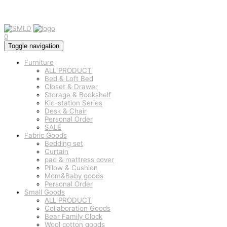
0
Toggle navigation
Furniture
ALL PRODUCT
Bed & Loft Bed
Closet & Drawer
Storage & Bookshelf
Kid-station Series
Desk & Chair
Personal Order
SALE
Fabric Goods
Bedding set
Curtain
pad & mattress cover
Pillow & Cushion
Mom&Baby goods
Personal Order
Small Goods
ALL PRODUCT
Collaboration Goods
Bear Family Clock
Wool cotton goods