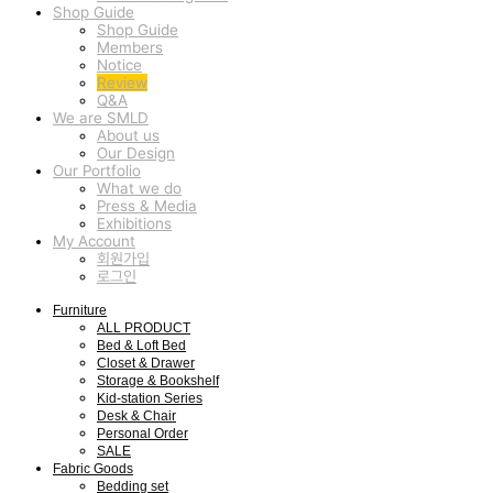
Shop Guide
Shop Guide
Members
Notice
Review
Q&A
We are SMLD
About us
Our Design
Our Portfolio
What we do
Press & Media
Exhibitions
My Account
회원가입
로그인
Furniture
ALL PRODUCT
Bed & Loft Bed
Closet & Drawer
Storage & Bookshelf
Kid-station Series
Desk & Chair
Personal Order
SALE
Fabric Goods
Bedding set