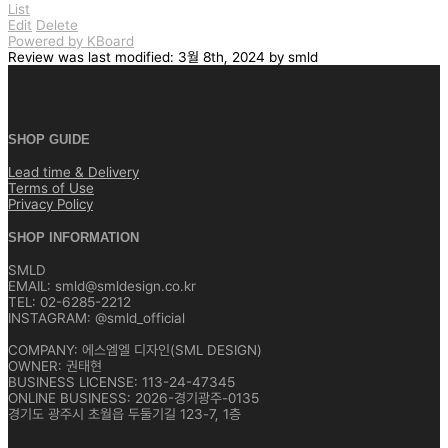
List
Edit
Delete
Powered by KBoard
Review
was last modified:
3월 8th, 2024
by
smld
SHOP GUIDE
Lead time & Delivery
Terms of Use
Privacy Policy
SHOP INFORMATION
SMLD
EMAIL: smld@smldesign.co.kr
TEL: 02-6285-2212
INSTAGRAM: @smld_official
COMPANY: 에스엠엘 디자인(SML DESIGN)
OWNER: 권태현
BUSINESS LICENSE: 113-24-47345
ONLINE BUSINESS: 2026-경기광주-0135
경기도 광주시 초월읍 두둘기길 123-7, 1층