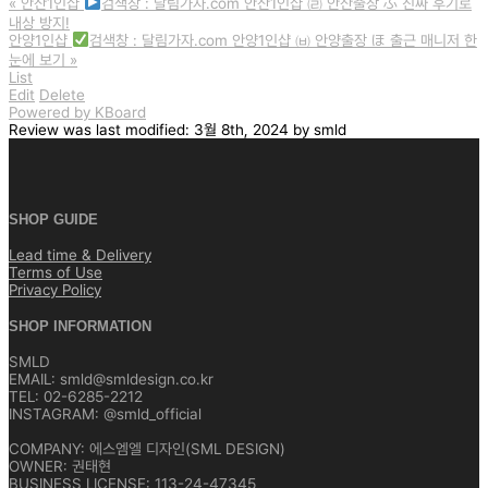
«
안산1인샵
검색창 : 달림가자.com 안산1인샵 ㈃ 안산출장 ふ 진짜 후기로
내상 방지!
안양1인샵
검색창 : 달림가자.com 안양1인샵 ㈅ 안양출장 ほ 출근 매니저 한
눈에 보기
»
List
Edit
Delete
Powered by KBoard
Review
was last modified:
3월 8th, 2024
by
smld
SHOP GUIDE
Lead time & Delivery
Terms of Use
Privacy Policy
SHOP INFORMATION
SMLD
EMAIL: smld@smldesign.co.kr
TEL: 02-6285-2212
INSTAGRAM: @smld_official
COMPANY: 에스엠엘 디자인(SML DESIGN)
OWNER: 권태현
BUSINESS LICENSE: 113-24-47345