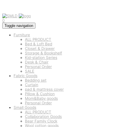
0
Toggle navigation
Furniture
ALL PRODUCT
Bed & Loft Bed
Closet & Drawer
Storage & Bookshelf
Kid-station Series
Desk & Chair
Personal Order
SALE
Fabric Goods
Bedding set
Curtain
pad & mattress cover
Pillow & Cushion
Mom&Baby goods
Personal Order
Small Goods
ALL PRODUCT
Collaboration Goods
Bear Family Clock
Wool cotton goods