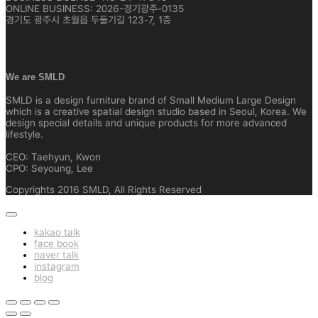
ONLINE BUSINESS: 2026-경기광주-0135
경기도 광주시 초월읍 두둘기길 123-7, 1층
We are SMLD
SMLD is a design furniture brand of Small Medium Large Design
which is a creative spatial design studio based in Seoul, Korea. We
design special details and unique products for more advanced
lifestyle.
CEO: Taehyun, Kwon
CPO: Seyoung, Lee
Copyrights 2016 SMLD, All Rights Reserved
kakao talk
face book
naver talk
instagram
blog