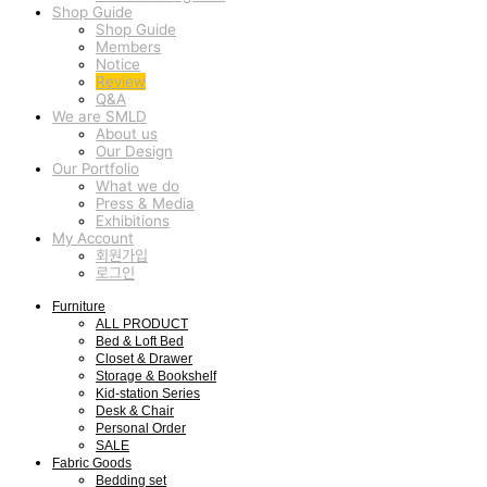
Shop Guide
Shop Guide
Members
Notice
Review
Q&A
We are SMLD
About us
Our Design
Our Portfolio
What we do
Press & Media
Exhibitions
My Account
회원가입
로그인
Furniture
ALL PRODUCT
Bed & Loft Bed
Closet & Drawer
Storage & Bookshelf
Kid-station Series
Desk & Chair
Personal Order
SALE
Fabric Goods
Bedding set