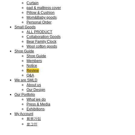
Curtain
pad & mattress cover
Pillow & Cushion
Mom&Baby goods
Personal Order
Small Goods
ALL PRODUCT
Collaboration Goods
Bear Family Clock
Wool cotton goods
Shop Guide
Shop Guide
Members
Notice
Review
Q&A
We are SMLD
About us
Our Design
Our Portfolio
What we do
Press & Media
Exhibitions
My Account
회원가입
로그인