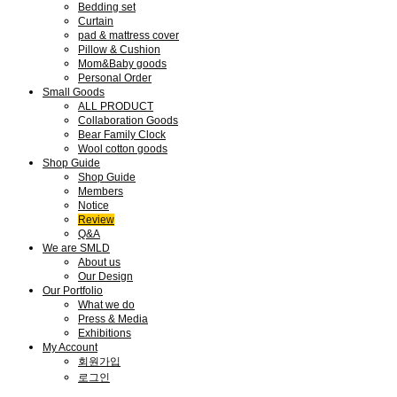
Bedding set
Curtain
pad & mattress cover
Pillow & Cushion
Mom&Baby goods
Personal Order
Small Goods
ALL PRODUCT
Collaboration Goods
Bear Family Clock
Wool cotton goods
Shop Guide
Shop Guide
Members
Notice
Review
Q&A
We are SMLD
About us
Our Design
Our Portfolio
What we do
Press & Media
Exhibitions
My Account
회원가입
로그인