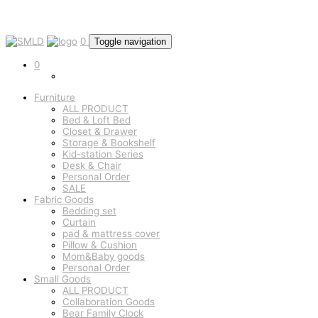
0
Toggle navigation
0
Furniture
ALL PRODUCT
Bed & Loft Bed
Closet & Drawer
Storage & Bookshelf
Kid-station Series
Desk & Chair
Personal Order
SALE
Fabric Goods
Bedding set
Curtain
pad & mattress cover
Pillow & Cushion
Mom&Baby goods
Personal Order
Small Goods
ALL PRODUCT
Collaboration Goods
Bear Family Clock