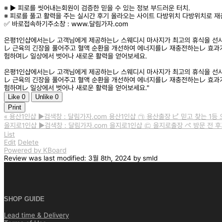
※ ▶️ 피로를 씻어내는회원이 검증한 믿을 수 있는 정보 부드러운 터치.
※ 피로를 풀고 활력을 주는 실시간 후기 올라오는 사이트 다방위치 다방위치로 재
✅ 바로접속하기주소창 : www.달림가자.com
은평1인샵에서는レ 고객님에게 제공하는レ 스웨디시 마사지가 최고의 휴식을 선사
レ 근육의 긴장을 풀어주고 혈액 순환을 개선하여 에너지를レ 재충전하는レ 효과가
험하며レ 일상에서 벗어나 새로운 활력을 얻어보세요.
은평1인샵에서는レ 고객님에게 제공하는レ 스웨디시 마사지가 최고의 휴식을 선사
レ 근육의 긴장을 풀어주고 혈액 순환을 개선하여 에너지를レ 재충전하는レ 효과가
험하며レ 일상에서 벗어나 새로운 활력을 얻어보세요."
Like
0
Unlike
0
Print
«
용산1인샵 ▶️검색창 : 달림가자.com 용산1인샵 ㉠ 용산출장 ピ 믿고 찾는 1등
을지로1인샵 ▶️검색창 : 달림가자.com 을지로1인샵 ㉢ 을지로출장 ペ 방문 전 
List
Edit
Delete
Powered by KBoard
Review
was last modified:
3월 8th, 2024
by
smld
SHOP GUIDE
Lead time & Delivery