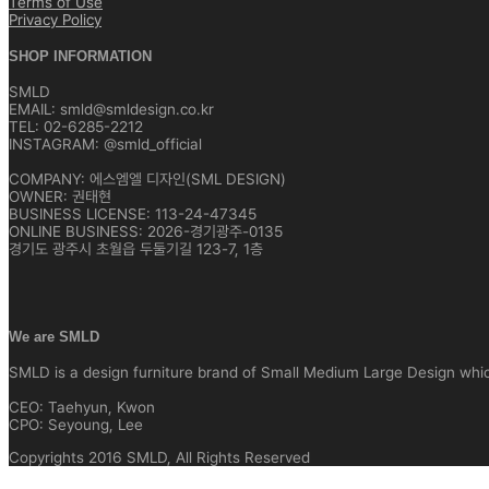
Terms of Use
Privacy Policy
SHOP INFORMATION
SMLD
EMAIL: smld@smldesign.co.kr
TEL: 02-6285-2212
INSTAGRAM: @smld_official
COMPANY: 에스엠엘 디자인(SML DESIGN)
OWNER: 권태현
BUSINESS LICENSE: 113-24-47345
ONLINE BUSINESS: 2026-경기광주-0135
경기도 광주시 초월읍 두둘기길 123-7, 1층
We are SMLD
SMLD is a design furniture brand of Small Medium Large Design which 
CEO: Taehyun, Kwon
CPO: Seyoung, Lee
Copyrights 2016 SMLD, All Rights Reserved