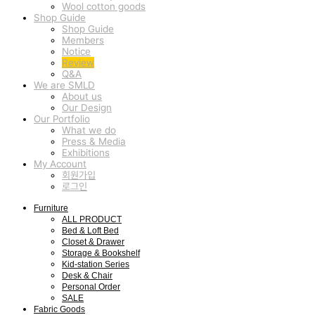
Wool cotton goods
Shop Guide
Shop Guide
Members
Notice
Review
Q&A
We are SMLD
About us
Our Design
Our Portfolio
What we do
Press & Media
Exhibitions
My Account
회원가입
로그인
Furniture
ALL PRODUCT
Bed & Loft Bed
Closet & Drawer
Storage & Bookshelf
Kid-station Series
Desk & Chair
Personal Order
SALE
Fabric Goods