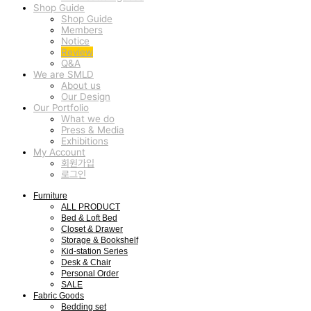
Shop Guide
Shop Guide
Members
Notice
Review
Q&A
We are SMLD
About us
Our Design
Our Portfolio
What we do
Press & Media
Exhibitions
My Account
회원가입
로그인
Furniture
ALL PRODUCT
Bed & Loft Bed
Closet & Drawer
Storage & Bookshelf
Kid-station Series
Desk & Chair
Personal Order
SALE
Fabric Goods
Bedding set