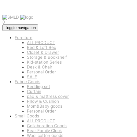
0
Toggle navigation
Furniture
ALL PRODUCT
Bed & Loft Bed
Closet & Drawer
Storage & Bookshelf
Kid-station Series
Desk & Chair
Personal Order
SALE
Fabric Goods
Bedding set
Curtain
pad & mattress cover
Pillow & Cushion
Mom&Baby goods
Personal Order
Small Goods
ALL PRODUCT
Collaboration Goods
Bear Family Clock
Wool cotton goods