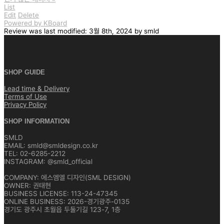
List
Edit
Delete
Powered by KBoard
Review
was last modified:
3월 8th, 2024
by
smld
SHOP GUIDE
Lead time & Delivery
Terms of Use
Privacy Policy
SHOP INFORMATION
SMLD
EMAIL: smld@smldesign.co.kr
TEL: 02-6285-2212
INSTAGRAM: @smld_official
COMPANY: 에스엠엘 디자인(SML DESIGN)
OWNER: 권태현
BUSINESS LICENSE: 113-24-47345
ONLINE BUSINESS: 2026-경기광주-0135
경기도 광주시 초월읍 두둘기길 123-7, 1층