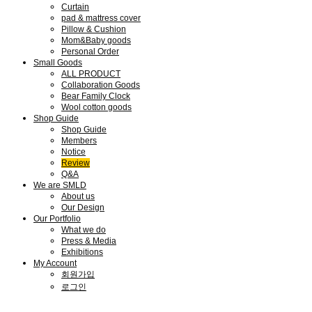
Curtain
pad & mattress cover
Pillow & Cushion
Mom&Baby goods
Personal Order
Small Goods
ALL PRODUCT
Collaboration Goods
Bear Family Clock
Wool cotton goods
Shop Guide
Shop Guide
Members
Notice
Review
Q&A
We are SMLD
About us
Our Design
Our Portfolio
What we do
Press & Media
Exhibitions
My Account
회원가입
로그인