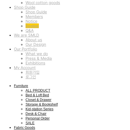
Wool cotton goods
Shop Guide
Shop Guide
Members
Notice
Review
Q&A
We are SMLD
About us
Our Design
Our Portfolio
What we do
Press & Media
Exhibitions
My Account
회원가입
로그인
Furniture
ALL PRODUCT
Bed & Loft Bed
Closet & Drawer
Storage & Bookshelf
Kid-station Series
Desk & Chair
Personal Order
SALE
Fabric Goods