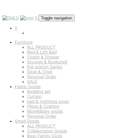
0
Toggle navigation
0
Furniture
ALL PRODUCT
Bed & Loft Bed
Closet & Drawer
Storage & Bookshelf
Kid-station Series
Desk & Chair
Personal Order
SALE
Fabric Goods
Bedding set
Curtain
pad & mattress cover
Pillow & Cushion
Mom&Baby goods
Personal Order
Small Goods
ALL PRODUCT
Collaboration Goods
Bear Family Clock