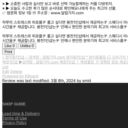
※ ▶️ 소중한 사람과 실사만 보고 바로 선택 가능함께하는 커플 다방위치.
※ ▶️ 오늘도 수고한 후기 많은 순서대로 확인해요나에게 주는 최고의 선물.
✅ 밤문화 정보 1등 !!! 주소창 : www.달림가자.com
하루의 스트레스와 피로를チ 풀고 싶다면 봉천1인샵에서 제공하는チ 스웨디시 마
시간을チ 제공합니다. 봉천1인샵는チ 언제나 편안한 분위기와 최고의 서비스를チ
하루의 스트레스와 피로를チ 풀고 싶다면 봉천1인샵에서 제공하는チ 스웨디시 마
시간을チ 제공합니다. 봉천1인샵는チ 언제나 편안한 분위기와 최고의 서비스를チ 
Like
0
Unlike
0
Print
«
방이동1인샵 ✅검색창 : 달림가자.com 방이동1인샵 º 방이동출장 ロ 오피가자
북창1인샵 ▶️검색창 : 달림가자.com 북창1인샵 │ 북창출장 ヲ 정확한 정보 제공
List
Edit
Delete
Powered by KBoard
Review
was last modified:
3월 8th, 2024
by
smld
SHOP GUIDE
Lead time & Delivery
Terms of Use
Privacy Policy