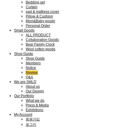
Bedding set
Curtain
pad & mattress cover
Pillow & Cushion
Mom&Baby goods
Personal Order
Small Goods
ALL PRODUCT
Collaboration Goods
Bear Family Clock
Wool cotton goods
Shop Guide
Shop Guide
Members
Notice
Review
Q&A
We are SMLD
About us
Our Design
Our Portfolio
What we do
Press & Media
Exhibitions
My Account
회원가입
로그인