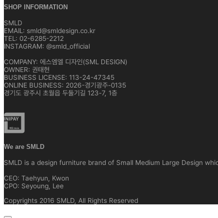
SHOP INFORMATION
SMLD
EMAIL: smld@smldesign.co.kr
TEL: 02-6285-2212
INSTAGRAM: @smld_official
COMPANY: 에스엠엘 디자인(SML DESIGN)
OWNER: 권태현
BUSINESS LICENSE: 113-24-47345
ONLINE BUSINESS: 2026-경기광주-0135
경기도 광주시 초월읍 두둘기길 123-7, 1층
We are SMLD
SMLD is a design furniture brand of Small Medium Large Design which 
CEO: Taehyun, Kwon
CPO: Seyoung, Lee
Copyrights 2016 SMLD, All Rights Reserved