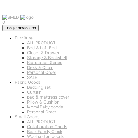
0
Toggle navigation
Furniture
ALL PRODUCT
Bed & Loft Bed
Closet & Drawer
Storage & Bookshelf
Kid-station Series
Desk & Chair
Personal Order
SALE
Fabric Goods
Bedding set
Curtain
pad & mattress cover
Pillow & Cushion
Mom&Baby goods
Personal Order
Small Goods
ALL PRODUCT
Collaboration Goods
Bear Family Clock
Wool cotton goods