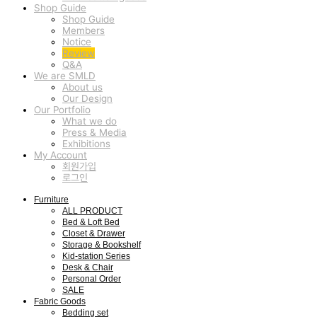
Shop Guide
Shop Guide
Members
Notice
Review
Q&A
We are SMLD
About us
Our Design
Our Portfolio
What we do
Press & Media
Exhibitions
My Account
회원가입
로그인
Furniture
ALL PRODUCT
Bed & Loft Bed
Closet & Drawer
Storage & Bookshelf
Kid-station Series
Desk & Chair
Personal Order
SALE
Fabric Goods
Bedding set