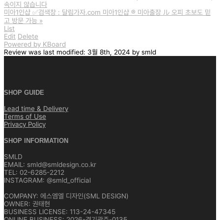
속이지 않습니다
미아1인샵 ✅검색창 : 달림가자.com 미아1인샵 ® 미아출장 ル 오피 초보도 믿
고 방문 가능
»
List
Edit
Delete
Powered by KBoard
Review
was last modified:
3월 8th, 2024
by
smld
SHOP GUIDE
Lead time & Delivery
Terms of Use
Privacy Policy
SHOP INFORMATION
SMLD
EMAIL: smld@smldesign.co.kr
TEL: 02-6285-2212
INSTAGRAM: @smld_official
COMPANY: 에스엠엘 디자인(SML DESIGN)
OWNER: 권태현
BUSINESS LICENSE: 113-24-47345
ONLINE BUSINESS: 2026-경기광주-0135