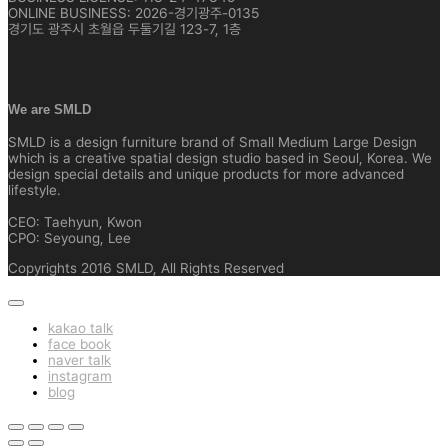
ONLINE BUSINESS: 2026-경기광주-0135
경기도 광주시 초월읍 두둘기길 123-7, 1층
We are SMLD
SMLD is a design furniture brand of Small Medium Large Design
which is a creative spatial design studio based in Seoul, Korea. We
design special details and unique products for more advanced
lifestyle.
CEO: Taehyun, Kwon
CPO: Seyoung, Lee
Copyrights 2016 SMLD, All Rights Reserved
kakao talk
face book
naver talk
instagram
blog