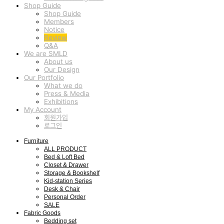
Shop Guide
Shop Guide
Members
Notice
Review
Q&A
We are SMLD
About us
Our Design
Our Portfolio
What we do
Press & Media
Exhibitions
My Account
회원가입
로그인
Furniture
ALL PRODUCT
Bed & Loft Bed
Closet & Drawer
Storage & Bookshelf
Kid-station Series
Desk & Chair
Personal Order
SALE
Fabric Goods
Bedding set