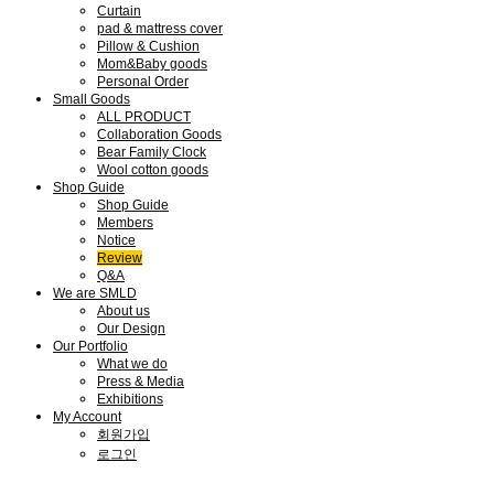
Curtain
pad & mattress cover
Pillow & Cushion
Mom&Baby goods
Personal Order
Small Goods
ALL PRODUCT
Collaboration Goods
Bear Family Clock
Wool cotton goods
Shop Guide
Shop Guide
Members
Notice
Review
Q&A
We are SMLD
About us
Our Design
Our Portfolio
What we do
Press & Media
Exhibitions
My Account
회원가입
로그인