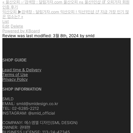
«
울산오피 ✅검색창 : 달림가자.com 울산오피 ㎱ 울산1인샵 ぼ 오피가자 회원
인증 후기
익산오피 ▶️검색창 : 달림가자.com 익산오피 ! 익산1인샵 ぴ 지금 가장 인기 많
은 업소는?
»
List
Edit
Delete
Powered by KBoard
Review
was last modified:
3월 8th, 2024
by
smld
SHOP GUIDE
Lead time & Delivery
Terms of Use
Privacy Policy
SHOP INFORMATION
SMLD
EMAIL: smld@smldesign.co.kr
TEL: 02-6285-2212
INSTAGRAM: @smld_official
COMPANY: 에스엠엘 디자인(SML DESIGN)
OWNER: 권태현
BUSINESS LICENSE: 113-24-47345