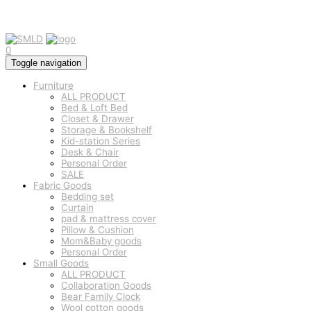
0
Toggle navigation
Furniture
ALL PRODUCT
Bed & Loft Bed
Closet & Drawer
Storage & Bookshelf
Kid-station Series
Desk & Chair
Personal Order
SALE
Fabric Goods
Bedding set
Curtain
pad & mattress cover
Pillow & Cushion
Mom&Baby goods
Personal Order
Small Goods
ALL PRODUCT
Collaboration Goods
Bear Family Clock
Wool cotton goods