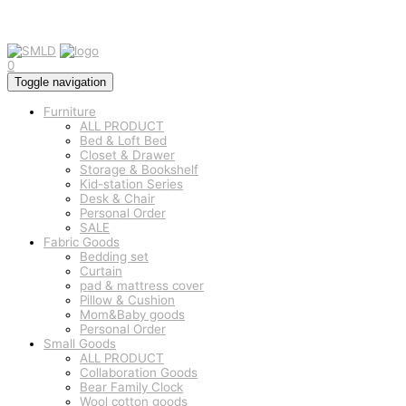
0
Toggle navigation
Furniture
ALL PRODUCT
Bed & Loft Bed
Closet & Drawer
Storage & Bookshelf
Kid-station Series
Desk & Chair
Personal Order
SALE
Fabric Goods
Bedding set
Curtain
pad & mattress cover
Pillow & Cushion
Mom&Baby goods
Personal Order
Small Goods
ALL PRODUCT
Collaboration Goods
Bear Family Clock
Wool cotton goods