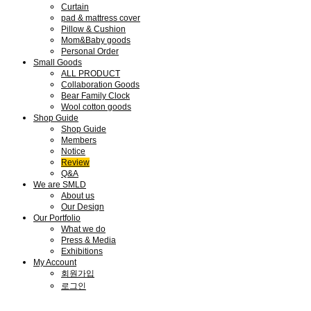
Curtain
pad & mattress cover
Pillow & Cushion
Mom&Baby goods
Personal Order
Small Goods
ALL PRODUCT
Collaboration Goods
Bear Family Clock
Wool cotton goods
Shop Guide
Shop Guide
Members
Notice
Review
Q&A
We are SMLD
About us
Our Design
Our Portfolio
What we do
Press & Media
Exhibitions
My Account
회원가입
로그인