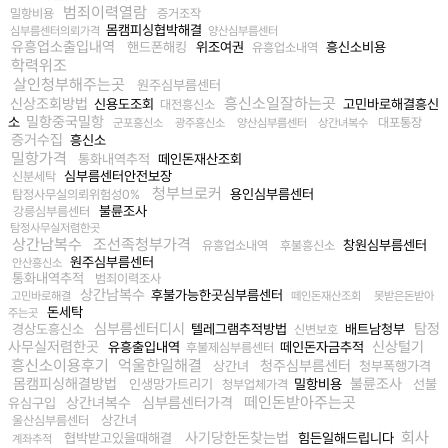
범죄이력열람
밀항비용
증거조작
몸캠피싱협박해결
심부름센터의뢰가격
양산심부름센터
유흥업소출입내역
핸드폰해킹
위조여권
흥신소비용
유흥업소내역
학력위조
살인청부해주는곳
원주심부름센터
흥신소일잘하는곳
신상조회방법
신용도조회
고민바로해결흥신
대전흥신소
밀항중국밀항
소
대포통장
군포흥신소
광주흥신소
양산심부름센터
상간녀복수
증거수집
흥신소
밀항가격
통화내역추적
떼인돈재산조회
심부름센터안전보장
신분세탁
청부브로커
용인심부름센터
탐정사무실의뢰위험성0%
불륜조사
강릉심부름센터
탐정사무실저렴한곳
상간남복수
조선족청부가격
창원심부름센터
유흥업소내역
후불흥신소
원주심부름센터
안산흥신소
통화내역추적
범죄이력조사
상간남복수
후불가능한곳심부름센터
고민바로해결
떼인돈재산조회
못받은돈받아
돈세탁
주는곳
심부름센터디시
탐정
경상도흥신소
텔레그램추적방법
배트남청부
신변보호
사무실저렴한곳
신상털기
유흥출입내역
떼인돈자금추적
후불제심부름센터
흥신소이용후기
억울한일해결
청주심부름센터
상간녀
청부폭행가격
몸캠피싱해결방법
불륜조사
인생망가트리기
밀항비용
선불
청부업체가격
떼인돈받아주는곳
상간녀복수
심부름센터가격
유심구입
상간녀
울산심부름센터
회사
사기당한돈찾는법
협박받고있을때해결
힘든일해드립니다
계좌추적