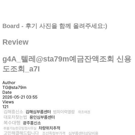
Board - 후기 사진을 함께 올려주세요:)
Review
g4A_텔레@sta79m예금잔액조회 신용
도조회_a7I
Author
TG@sta79m
Date
2026-05-21 03:55
Views
121
김해흥신소
김해심부름센터
범죄이력열람
위조여권
대포차찾는법
용인심부름센터
복수대행
광주흥신소
차량위치추적
후불가능한곳탐정사무실
고민해결해드립니다
조선족청부가격
심부름센터상담비용