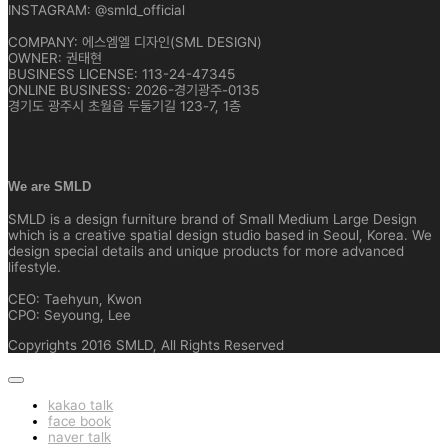
INSTAGRAM: @smld_official
COMPANY: 에스엠엘 디자인(SML DESIGN)
OWNER: 권태현
BUSINESS LICENSE: 113-24-47345
ONLINE BUSINESS: 2026-경기광주-0135
경기도 광주시 초월읍 두둘기길 123-7, 1층
We are SMLD
SMLD is a design furniture brand of Small Medium Large Design
which is a creative spatial design studio based in Seoul, Korea. We
design special details and unique products for more advanced
lifestyle.
CEO: Taehyun, Kwon
CPO: Seyoung, Lee
Copyrights 2016 SMLD, All Rights Reserved
kakao talk
face book
naver talk