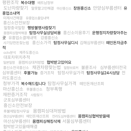
평판조작
복수대행
배트남청부
도난차량찾기
안양심부름센터
창원흥신소
유
말못할고민해결
마산흥신소
흥업소내역
미제사건해결
유흥업소출입내역
흥신소안전보장
밀항중국밀항
행방불명사람찾기
흥신소이용후기
탐정사무실상담비용
운행정지차량찾아주는
몸캠피싱협박해결
곳
유흥업소결제내역
강릉흥신소
흥신소가격
탐정사무실디시
김해심부름센터
떼인돈자금추
사기당한돈찾는법
적
제주도흥신소
cctv분석
대포차위치추적
협박받고있어요
몸캠피싱대처방법
일본밀항
채권차량찾는법
불륜조사
심부름센터전국
흥신소전국흥신소
밀항브로커
심부름센터
탐정사무실가격
전
후불가능
증거조작
탐정사무실24시상담
라도흥신소
청부가격
탐정사무실가격
복수해드립니다
떼인돈재산조회
마산흥신소
청부폭행
후불흥신소
재판증거조작
사람찾기
군포심부름센터
흥신소안전보장
몸캠피싱대처방법
후불제탐정사무실
몸캠피싱협박받을때
떼인돈재산조회
경산심부름센터
전라도심부름센터
서울심부름센터
마산심부름센터
몸캠피싱해킹삭제
협박받고있을때해결