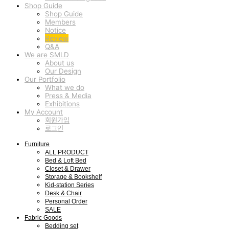
Shop Guide
Shop Guide
Members
Notice
Review
Q&A
We are SMLD
About us
Our Design
Our Portfolio
What we do
Press & Media
Exhibitions
My Account
회원가입
로그인
Furniture
ALL PRODUCT
Bed & Loft Bed
Closet & Drawer
Storage & Bookshelf
Kid-station Series
Desk & Chair
Personal Order
SALE
Fabric Goods
Bedding set