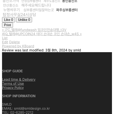
흥신소가격
용인흥신소
안성심부름센터
제주도흥신소
해주세요해드립니다
안산흥신소
누명씌우기
심부름센터일잘하는곳
파주심부름센터
탐정사무실24시상담
Like
0
Unlike
0
Print
«
j7C_텔레@fundwash 밈코인전송대행_t3V
j6Q_텔레@UPCOIN24 테더 손대손 코인 손대손_w4S
»
List
Edit
Delete
Powered by KBoard
Review
was last modified:
3월 8th, 2024
by
smld
SHOP GUIDE
Lead time & Delivery
Terms of Use
Privacy Policy
SHOP INFORMATION
SMLD
EMAIL: smld@smldesign.co.kr
TEL: 02-6285-2212