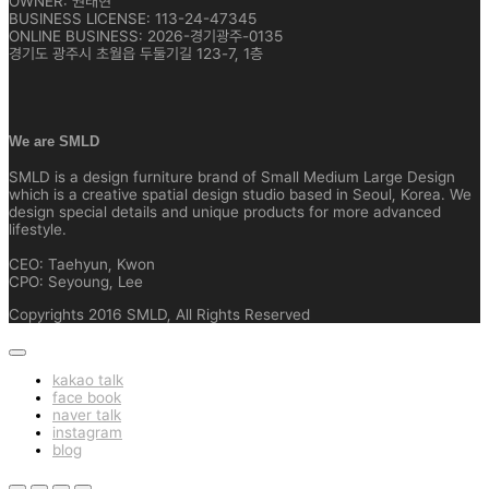
OWNER: 권태현
BUSINESS LICENSE: 113-24-47345
ONLINE BUSINESS: 2026-경기광주-0135
경기도 광주시 초월읍 두둘기길 123-7, 1층
We are SMLD
SMLD is a design furniture brand of Small Medium Large Design
which is a creative spatial design studio based in Seoul, Korea. We
design special details and unique products for more advanced
lifestyle.
CEO: Taehyun, Kwon
CPO: Seyoung, Lee
Copyrights 2016 SMLD, All Rights Reserved
kakao talk
face book
naver talk
instagram
blog