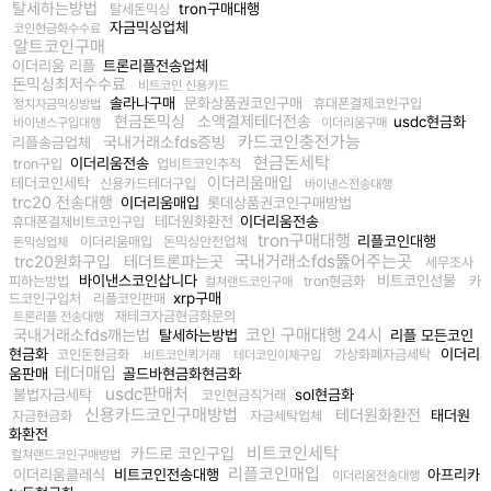
탈세하는방법
tron구매대행
탈세돈믹싱
자금믹싱업체
코인현금화수수료
알트코인구매
이더리움 리플
트론리플전송업체
돈믹싱최저수수료
비트코인 신용카드
솔라나구매
문화상품권코인구매
휴대폰결제코인구입
정치자금믹싱방법
현금돈믹싱
소액결제테더전송
usdc현금화
바이낸스구입대행
이더리움구매
카드코인충전가능
국내거래소fds증빙
리플송금업체
현금돈세탁
이더리움전송
tron구입
업비트코인추적
이더리움매입
테더코인세탁
신용카드테더구입
바이낸스전송대행
trc20 전송대행
이더리움매입
롯데상품권코인구매방법
테더원화환전
이더리움전송
휴대폰결제비트코인구입
tron구매대행
리플코인대행
이더리움매입
돈믹싱안전업체
돈믹싱업체
국내거래소fds뚫어주는곳
trc20원화구입
테더트론파는곳
세무조사
바이낸스코인삽니다
비트코인선물
피하는방법
tron현금화
카
컬쳐랜드코인구매
xrp구매
드코인구입처
리플코인판매
재테크자금현금화문의
트론리플 전송대행
코인 구매대행 24시
국내거래소fds깨는법
탈세하는방법
리플 모든코인
현금화
이더리
코인돈현금화
가상화폐자금세탁
비트코인퀵거래
테더코인이체구입
테더매입
움판매
골드바현금화현금화
usdc판매처
불법자금세탁
sol현금화
코인현금직거래
신용카드코인구매방법
테더원화환전
태더원
자금현금화
자금세탁업체
화환전
비트코인세탁
카드로 코인구입
컬쳐랜드코인구매방법
리플코인매입
이더리움클레식
비트코인전송대행
아프리카
이더리움전송대행