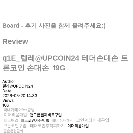
Board - 후기 사진을 함께 올려주세요:)
Review
q1E_텔레@UPCOIN24 테더손대손 트
론코인 손대손_t9G
Author
텔레@UPCOIN24
Date
2026-05-20 14:33
Views
106
국내거래소fds증빙
이더리움매입
핸드폰결제비트구입
코인계좌이체구입
비트매입
비트코인사는방법
테더수사기관
모든코인구입
테더코인추척피하기
이더리움매입
금은돈현금화