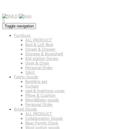
0
Toggle navigation
Furniture
ALL PRODUCT
Bed & Loft Bed
Closet & Drawer
Storage & Bookshelf
Kid-station Series
Desk & Chair
Personal Order
SALE
Fabric Goods
Bedding set
Curtain
pad & mattress cover
Pillow & Cushion
Mom&Baby goods
Personal Order
Small Goods
ALL PRODUCT
Collaboration Goods
Bear Family Clock
Wool cotton goods