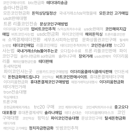
btc현금화
테더대리송금
코인구매사이트
솔라나현금화
모든코인현금화
돈믹싱당일정산
국내거래소fds막혔을때
모든코인 고가매입
usdt판매대행
트론 리플코인전송
문상코인구매방법
업비트코인추적
usdc판매처
코인해외지갑
이더리움구입대행
fx믹싱최저수수료
usdc현금화
매입
파이코인판매
해외돈믹싱
비트코인사는법
트론리플코인판
소액결제테더전환
세무조사피하는방법
문화상품권코인구매
매
탈세하
trc20
테더코인매입
리플코인매입
코인전송대행
테더코인추척피하기
는방법
사는법
트론 리플코인판매
파이
국내거래소fds뚫어주는곳
오다집수수료
코인구입
이더리움
솔라나구매
장외거래
솔라나현금화 sol현금화
usdc판매처
리플
테더판매
해외선물현금인출
돈세탁업체
파이코인사는곳
이더리움클레식클레식판매
언더돈세
신용카드코인구매방법
휴대폰결제테더구매
탁
돈현금화해드립니다
비트코인판매사이트
코인믹싱
이더리움현금화
휴대폰결제코인구매방법
이더리움현금화
재정거래믹싱대행사
테더개인거래
tron전송대행
믹싱재테크
트론구매
trc20 구매
중고오다
돈현금화해외거래소
코인 계좌이체구입
코인세탁최저수수료
코인
대포통장
휴대폰결제세탁
솔라나매입
테더 손대손
이더리움메타마스크
구매대행
핑믹싱
파이코인전송대행
문상코인구매
탈세돈현금화
코인믹싱
테더거래
빗썸코인추적
정치자금현금화
개인지갑 고가매입