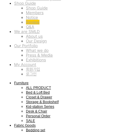
Shop Guide
Shop Guide
Members
Notice
Review
Q&A
We are SMLD
About us
Our Design
Our Portfolio
What we do
Press & Media
Exhibitions
My Account
회원가입
로그인
Furniture
ALL PRODUCT
Bed & Loft Bed
Closet & Drawer
Storage & Bookshelf
Kid-station Series
Desk & Chair
Personal Order
SALE
Fabric Goods
Bedding set