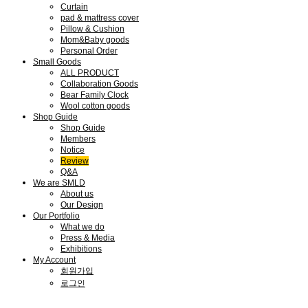
Curtain
pad & mattress cover
Pillow & Cushion
Mom&Baby goods
Personal Order
Small Goods
ALL PRODUCT
Collaboration Goods
Bear Family Clock
Wool cotton goods
Shop Guide
Shop Guide
Members
Notice
Review
Q&A
We are SMLD
About us
Our Design
Our Portfolio
What we do
Press & Media
Exhibitions
My Account
회원가입
로그인