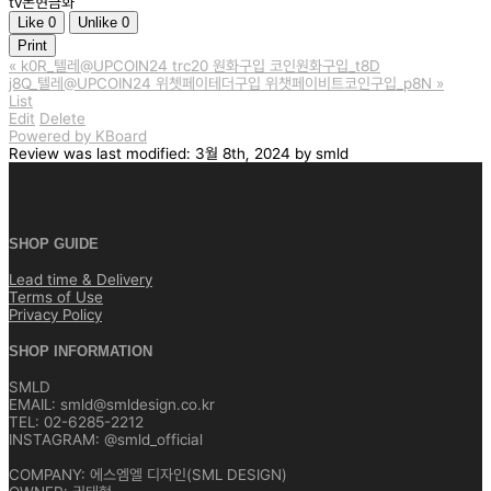
tv돈현금화
Like
0
Unlike
0
Print
«
k0R_텔레@UPCOIN24 trc20 원화구입 코인원화구입_t8D
j8Q_텔레@UPCOIN24 위쳇페이테더구입 위챗페이비트코인구입_p8N
»
List
Edit
Delete
Powered by KBoard
Review
was last modified:
3월 8th, 2024
by
smld
SHOP GUIDE
Lead time & Delivery
Terms of Use
Privacy Policy
SHOP INFORMATION
SMLD
EMAIL: smld@smldesign.co.kr
TEL: 02-6285-2212
INSTAGRAM: @smld_official
COMPANY: 에스엠엘 디자인(SML DESIGN)