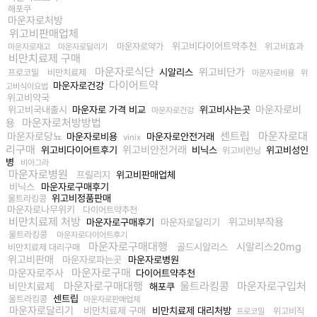
해포쿠
마운자로처방
위고비판매업체
위고비다이어트약추천
마운자로약가
위고비효과
마운자로재고
마운자로달리기
비만치료제 구매
마운자로식단
위고비단가
시알리스
프로코밀
비만치료제
마운자로비용
위
다이어트약
마운자로건강
고비식이요법
위고비약국
마운자로비
위고비국내출시
마운자로 가격 비교
위고비사는곳
마운자로건강
마운자로처방방법
용
센트립
마운자로대
마운자로당뇨
마운자로비용
마운자로안전거래
vinix
리구매
위고비안전거래
위고비다이어트후기
비닉스
위고비성인
위고비런닝
병
비아그라
마운자로병원
프릴리지
위고비판매업체
비닉스
마운자로구매후기
위고비정품판매
울트라킹콩
마운자로나무위키
다이어트약추천
비만치료제 처방
위고비부작용
마운자로구매후기
마운자로달리기
울트라킹콩
마운자로다이어트후기
마운자로구매대행
시알리스20mg
골드시알리스
비만치료제 대리구매
위고비판매
마운자로파는곳
마운자로병원
마운자로구매
마운자로주사
다이어트약추천
마운자로구매대행
울트라킹콩
마운자로구입처
비만치료제
해포쿠
센트립
울트라킹콩
마운자로판매업체
마운자로달리기
비만치료제 구매
비만치료제 대리처방
위고비직
프로코밀