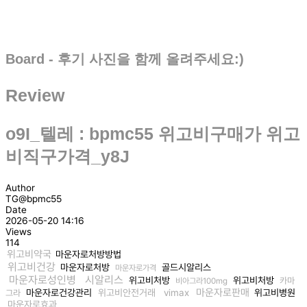
Board - 후기 사진을 함께 올려주세요:)
Review
o9I_텔레 : bpmc55 위고비구매가 위고
비직구가격_y8J
Author
TG@bpmc55
Date
2026-05-20 14:16
Views
114
위고비약국
마운자로처방방법
위고비건강
마운자로처방
골드시알리스
마운자로가격
마운자로성인병
시알리스
위고비처방
위고비처방
카마
비아그라100mg
마운자로판매
마운자로건강관리
위고비안전거래
vimax
위고비병원
그라
마운자로효과