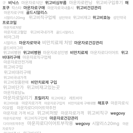
마운자로런닝
위고비구입후기
비닉스
마운자로식단
위고비심부름
해
구
포쿠
마운자로구매
위고비건강관리
칵스타
마운자로국내출시
골드시알리스
마운자로구매
위고비직구업체
위고비재고
위고비효능
성인약국
시알리스20mg
성인약국
프로코밀
마운자로처방
마운자로고혈압
위고비국내가격
골드시알리스
비아그라
비만치료제 처방
마운자로약국
마운자로건강관리
시알리스
골드비아그라
위고비병원
위고비병원
마운자로성인병
비만치료제
마운자로다이어트
위고
비대리구매
마운자로직구업체
마운자로안전거래
위고비구입
위고비대리구매
위고비국내가격
위고비정품판매
비만치료제 구입
위고비단가
위고비재고있는곳
마운자로당뇨
마운자로달리기
프릴리지
레트비아
위고비재고
해포쿠
마운자로식
마운자로가격
위고비비용
마운자로구입처
비만치료제 구매대행
이요법
마운자로다이어트약추천
위고비처방
위고비직구
마운자로가격
마운자로 가격 비교
wegovy
마운자로건강관리
위고비직구업체
마운자로처방
마운자로다이어트부작용
시알리스20mg
wegovy
다이어트약추천
마운
자로직구