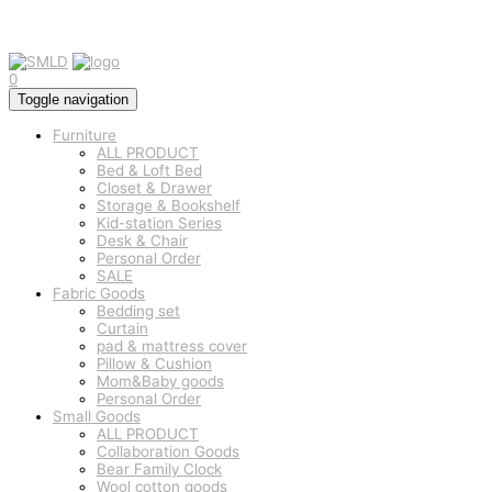
0
Toggle navigation
Furniture
ALL PRODUCT
Bed & Loft Bed
Closet & Drawer
Storage & Bookshelf
Kid-station Series
Desk & Chair
Personal Order
SALE
Fabric Goods
Bedding set
Curtain
pad & mattress cover
Pillow & Cushion
Mom&Baby goods
Personal Order
Small Goods
ALL PRODUCT
Collaboration Goods
Bear Family Clock
Wool cotton goods