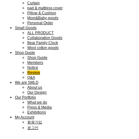
Curtain
pad & mattress cover
Pillow & Cushion
Mom&Baby goods
Personal Order
Small Goods
ALL PRODUCT
Collaboration Goods
Bear Family Clock
Wool cotton goods
Shop Guide
Shop Guide
Members
Notice
Review
Q&A
We are SMLD
About us
Our Design
Our Portfolio
What we do
Press & Media
Exhibitions
My Account
회원가입
로그인