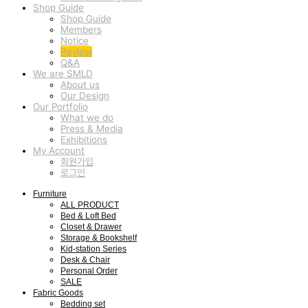
Shop Guide
Shop Guide
Members
Notice
Review
Q&A
We are SMLD
About us
Our Design
Our Portfolio
What we do
Press & Media
Exhibitions
My Account
회원가입
로그인
Furniture
ALL PRODUCT
Bed & Loft Bed
Closet & Drawer
Storage & Bookshelf
Kid-station Series
Desk & Chair
Personal Order
SALE
Fabric Goods
Bedding set