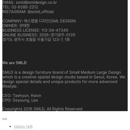
EMAIL: smld@smldesign.co.kr
TEL: 02-6285-2212
INSTAGRAM: @smld_official
COMPANY: 에스엠엘 디자인(SML DESIGN)
OWNER: 권태현
BUSINESS LICENSE: 113-24-47345
ONLINE BUSINESS: 2026-경기광주-0135
경기도 광주시 초월읍 두둘기길 123-7, 1층
We are SMLD
SMLD is a design furniture brand of Small Medium Large Design
which is a creative spatial design studio based in Seoul, Korea. We
design special details and unique products for more advanced
lifestyle.
CEO: Taehyun, Kwon
CPO: Seyoung, Lee
Copyrights 2016 SMLD, All Rights Reserved
kakao talk