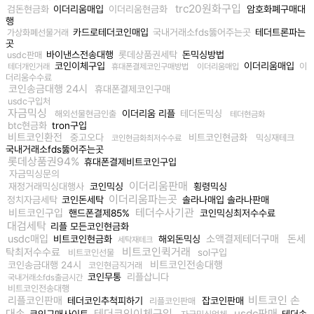
trc20원화구입
검돈현금화
이더리움매입
이더리움현금화
암호화폐구매대
행
카드로테더코인매입
국내거래소fds뚫어주는곳
테더트론파는
가상화폐선물거래
곳
바이낸스전송대행
롯데상품권세탁
돈믹싱방법
usdc판매
코인이체구입
이더리움매입
이
테더개인거래
휴대폰결제코인구매방법
이더리움매입
더리움수수료
코인송금대행 24시
휴대폰결제코인구매
usdc구입처
자금믹싱
이더리움 리플
테더돈믹싱
해외선물현금인출
테더현금화
btc현금화
tron구입
비트코인환전
중고오다
비트코인현금화
믹싱재테크
코인현금화최저수수료
국내거래소fds뚫어주는곳
롯데상품권94%
휴대폰결제비트코인구입
자금믹싱문의
이더리움판매
재정거래믹싱대행사
코인믹싱
횡령믹싱
이더리움파는곳
정치자금세탁
코인돈세탁
솔라나매입 솔라나판매
테더수사기관
비트코인구입
핸드폰결제85%
코인믹싱최저수수료
대검세탁
리플 모든코인현금화
usdc매입
소액결제테더구매
돈세
비트코인현금화
해외돈믹싱
세탁재테크
비트코인퀵거래
탁최저수수료
sol구입
비트코인선물
비트코인전송대행
코인송금대행 24시
코인현금직거래
코인무통
리플삽니다
국내거래소fds출금시간
비트코인전송대행
비트코인 손
리플코인판매
테더코인추척피하기
잡코인판매
리플코인판매
대손
테더코인이체구입
usdc판매
코인구매사이트
테더송