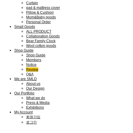
Curtain
pad & mattress cover
Pillow & Cushion
Mom&Baby goods
Personal Order
Small Goods
ALL PRODUCT
Collaboration Goods
Bear Family Clock
Wool cotton goods
Shop Guide
Shop Guide
Members
Notice
Review
Q&A
We are SMLD
About us
Our Design
Our Portfolio
What we do
Press & Media
Exhibitions
My Account
회원가입
로그인