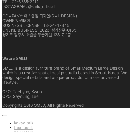
TEL: 02-6285-2212
INSTAGRAM: @smld_official
COMPANY: 에스엠엘 디자인(SML DESIGN)
OWNER: 권태현
BUSINESS LICENSE: 113-24-47345
ONLINE BUSINESS: 2026-경기광주-0135
경기도 광주시 초월읍 두둘기길 123-7, 1층
We are SMLD
SMLD is a design furniture brand of Small Medium Large Design
which is a creative spatial design studio based in Seoul, Korea. We
design special details and unique products for more advanced
lifestyle.
CEO: Taehyun, Kwon
CPO: Seyoung, Lee
Copyrights 2016 SMLD, All Rights Reserved
kakao talk
face book