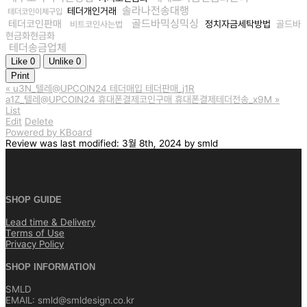
솔라나전송대행
테더개인거래
테더코인이체구입
골드바믹싱믹싱
테더코인판매
정치자금세탁방법
골드바
비트코인사는법
현금화현금화
테더송금업체
Like
0
Unlike
0
Print
«
u3N_텔레@UPCOIN24 테더매입 테더판매_j1R
a1Z_텔레@UPCOIN24 휴대폰결제코인구매 휴대폰결제테더전송_x9M
»
List
Edit
Delete
Powered by KBoard
Review
was last modified:
3월 8th, 2024
by
smld
SHOP GUIDE
Lead time & Delivery
Terms of Use
Privacy Policy
SHOP INFORMATION
SMLD
EMAIL: smld@smldesign.co.kr