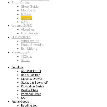
Shop Guide
Shop Guide
Members
Notice
Review
Q&A
We are SMLD
About us
Our Design
Our Portfolio
What we do
Press & Media
Exhibitions
My Account
회원가입
로그인
Furniture
ALL PRODUCT
Bed & Loft Bed
Closet & Drawer
Storage & Bookshelf
Kid-station Series
Desk & Chair
Personal Order
SALE
Fabric Goods
Bedding set