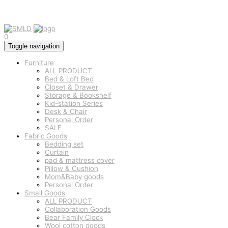
0
Toggle navigation
Furniture
ALL PRODUCT
Bed & Loft Bed
Closet & Drawer
Storage & Bookshelf
Kid-station Series
Desk & Chair
Personal Order
SALE
Fabric Goods
Bedding set
Curtain
pad & mattress cover
Pillow & Cushion
Mom&Baby goods
Personal Order
Small Goods
ALL PRODUCT
Collaboration Goods
Bear Family Clock
Wool cotton goods