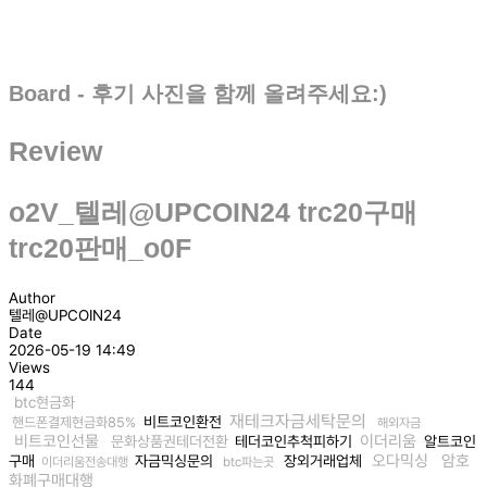
Board - 후기 사진을 함께 올려주세요:)
Review
o2V_텔레@UPCOIN24 trc20구매
trc20판매_o0F
Author
텔레@UPCOIN24
Date
2026-05-19 14:49
Views
144
btc현금화
재테크자금세탁문의
비트코인환전
핸드폰결제현금화85%
해외자금
비트코인선물
이더리움
문화상품권테더전환
테더코인추척피하기
알트코인
오다믹싱
암호
구매
자금믹싱문의
장외거래업체
이더리움전송대행
btc파는곳
화폐구매대행