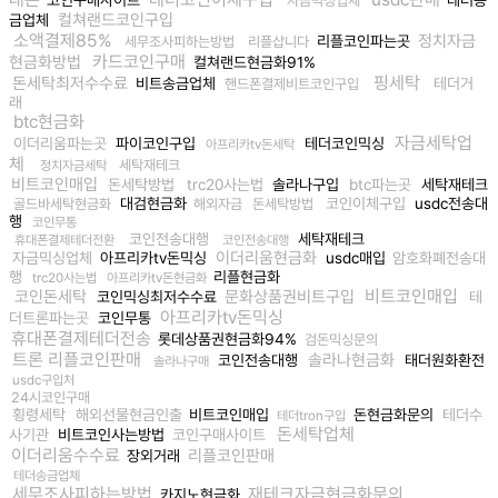
자금믹싱업체
컬쳐랜드코인구입
금업체
소액결제85%
정치자금
리플코인파는곳
세무조사피하는방법
리플삽니다
카드코인구매
현금화방법
컬쳐랜드현금화91%
핑세탁
돈세탁최저수수료
비트송금업체
테더거
핸드폰결제비트코인구입
래
btc현금화
자금세탁업
이더리움파는곳
파이코인구입
테더코인믹싱
아프리카tv돈세탁
체
세탁재테크
정치자금세탁
비트코인매입
돈세탁방법
trc20사는법
솔라나구입
btc파는곳
세탁재테크
대검현금화
코인이체구입
usdc전송대
골드바세탁현금화
해외자금
돈세탁방법
행
코인무통
코인전송대행
세탁재테크
휴대폰결제테더전환
코인전송대행
이더리움현금화
자금믹싱업체
아프리카tv돈믹싱
usdc매입
암호화폐전송대
행
리플현금화
trc20사는법
아프리카tv돈현금화
비트코인매입
코인돈세탁
문화상품권비트구입
코인믹싱최저수수료
테
아프리카tv돈믹싱
더트론파는곳
코인무통
휴대폰결제테더전송
롯데상품권현금화94%
검돈믹싱문의
트론 리플코인판매
솔라나현금화
코인전송대행
태더원화환전
솔라나구매
usdc구입처
24시코인구매
횡령세탁
해외선물현금인출
비트코인매입
돈현금화문의
테더수
테더tron구입
돈세탁업체
사기관
비트코인사는방법
코인구매사이트
이더리움수수료
리플코인판매
장외거래
테더송금업체
세무조사피하는방법
재테크자금현금화문의
카지노현금화