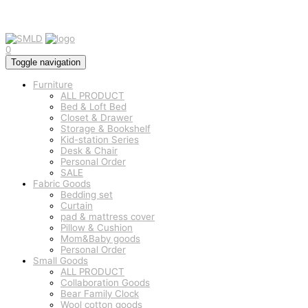
0
Toggle navigation
Furniture
ALL PRODUCT
Bed & Loft Bed
Closet & Drawer
Storage & Bookshelf
Kid-station Series
Desk & Chair
Personal Order
SALE
Fabric Goods
Bedding set
Curtain
pad & mattress cover
Pillow & Cushion
Mom&Baby goods
Personal Order
Small Goods
ALL PRODUCT
Collaboration Goods
Bear Family Clock
Wool cotton goods