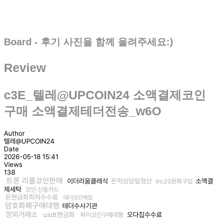
Board - 후기 사진을 함께 올려주세요:)
Review
c3E_텔레@UPCOIN24 소액결제코인
구매 소액결제테더전송_w6O
Author
텔레@UPCOIN24
Date
2026-05-18 15:41
Views
138
트론 리플코인판매
이더리움클레식
돈믹싱당일정산
소액결
trc20원화구입
제세탁
코인 신용카드
돈현금화최저수수료
테더코인매입
암호화폐구매대행
테더수사기관
장외거래소
usdt현금화
오다집수수료
파이코인구매대행