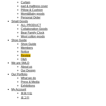
Curtain
pad & mattress cover
Pillow & Cushion
Mom&Baby goods
Personal Order
Small Goods
ALL PRODUCT
Collaboration Goods
Bear Family Clock
Wool cotton goods
Shop Guide
Shop Guide
Members
Notice
Review
Q&A
We are SMLD
About us
Our Design
Our Portfolio
What we do
Press & Media
Exhibitions
My Account
회원가입
로그인