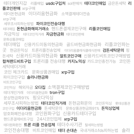
테더개인지갑
usdc구입처
테더코인매입
금은돈세탁
리
리플매입
sol판매처
플코인판매
xrp구매
이더리움현금화
테더돈현금화
소액결제테더전송
xrp구매
파이코인전송대행
세무조사피하는방법
핸드폰결제코인구매
돈현금화해외거래소
리플코인매입
테더매입
자금믹싱
자금현금화
테더코인직거래
테더코인판매
문화상품권매입
테더매입
리플코인파는
신용카드미동의현금화
골드바현금화현금화
곳
현금돈믹싱
트론리플전송업체
검돈세탁문의
핑
이더리움클레식클레식판매
신용카드미동의현금화
신용카드비트코인구매방법
돈세탁
알트코인구매
트론리플 전송대행
코인돈
컬쳐랜드비트구입
카지노믹싱
카드코인충전가능
세탁테더거래
코인 체크카드
문화상품권매입
xrp구입
파이코인구입
솔라나현금화
비트코인구입
소액결제코인구매방법
해외자금
오다집
코인믹싱
tron구입
테더개인거래
이더리움현금화
핑오다믹싱
문상현금화91%
세무조사피하는방법
돈현금화문의
테더코인직거래
코인돈믹싱
롯데상품권
이더리움현금화
돈세탁문의
돈믹싱업체
문화상품권현금화91%
코인구입
코인원화구입
신용카드테더구입
암호화폐전송대행
24시코인업체
xrp구입
핸드폰결제비트구입
테더수사기관
트론 리플 전송업체
테더원화환전
탈세하는방법
코인전송대행
솔라
비트코인매입
테더 손대손
국내거래소fds피하는법