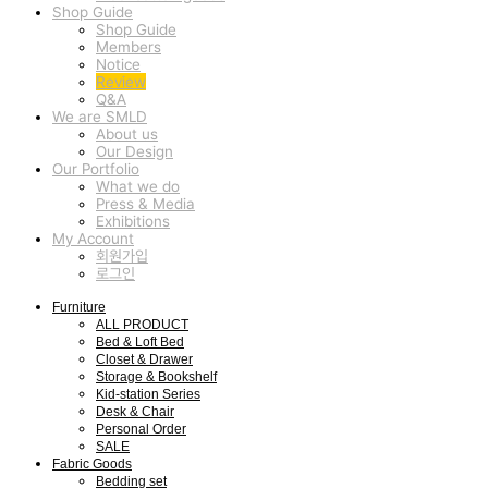
Shop Guide
Shop Guide
Members
Notice
Review
Q&A
We are SMLD
About us
Our Design
Our Portfolio
What we do
Press & Media
Exhibitions
My Account
회원가입
로그인
Furniture
ALL PRODUCT
Bed & Loft Bed
Closet & Drawer
Storage & Bookshelf
Kid-station Series
Desk & Chair
Personal Order
SALE
Fabric Goods
Bedding set