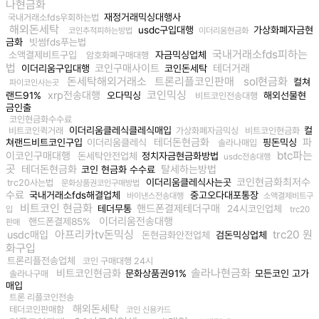
나현금화
재정거래믹싱대행사
국내거래소fds우회하는법
해외돈세탁
usdc구입대행
가상화폐자금현
코인추적피하는방법
이더리움현금화
금화
빗썸fds푸는법
국내거래소fds피하는
소액결제비트구입
자금믹싱업체
암호화폐구매대행
법
코인구매사이트
테더거래
이더리움구입대행
코인돈세탁
돈세탁해외거래소
트론리플코인판매
sol현금화
컬쳐
파이코인사는곳
코인믹싱
xrp전송대행
랜드91%
오다믹싱
해외선물현
비트코인전송대행
금인출
코인현금화수수료
이더리움클레식클레식매입
컬
비트코인퀵거래
가상화폐자금믹싱
비트코인현금화
테더돈현금화
파
쳐랜드비트코인구입
이더리움클레식
핑돈믹싱
솔라나매입
btc파는
이코인구매대행
돈세탁안전업체
정치자금현금화방법
usdc전송대행
곳
테더돈현금화
탈세하는방법
코인 현금화 수수료
코인현금화최저수
이더리움클레식사는곳
trc20사는법
문화상품권코인구매방법
수료
국내거래소fds해결업체
중고오다대포통장
바이낸스전송대행
소액결제비트구
비트코인 현금화
핸드폰결제테더구매
테더무통
24시코인업체
입
trc20
이더리움전송대행
핸드폰결제85%
판매
아프리카tv돈믹싱
trc20 원
usdc매입
돈현금화안전업체
검돈믹싱업체
화구입
트론리플전송업체
코인 구매대행 24시
솔라나현금화
비트코인현금화
문화상품권91%
모든코인 고가
솔라나구매
매입
트론 리플코인전송
해외돈세탁
테더코인판매함
코인 신용카드