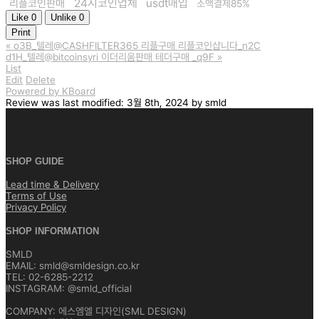
24시코인업체
usdt매입
리플코인판매
소액결제85%
Like
0
Unlike
0
Print
«
o3B_텔레@CASHFILTER365 리플구매 리플코인삽니다_n2C
d1H_텔레@bitcoinsyri 이더리움판매 테더구매 _q9F
»
List
Edit
Delete
Powered by KBoard
Review
was last modified:
3월 8th, 2024
by
smld
SHOP GUIDE
Lead time & Delivery
Terms of Use
Privacy Policy
SHOP INFORMATION
SMLD
EMAIL: smld@smldesign.co.kr
TEL: 02-6285-2212
INSTAGRAM: @smld_official
COMPANY: 에스엠엘 디자인(SML DESIGN)