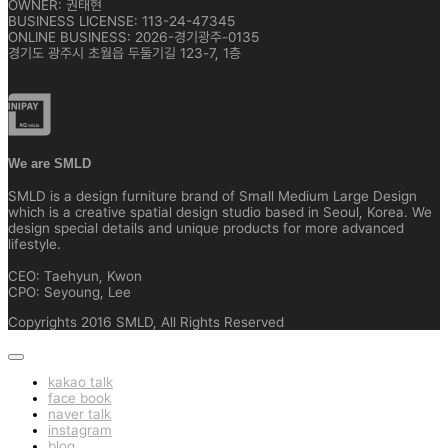
OWNER: 권태현
BUSINESS LICENSE: 113-24-47345
ONLINE BUSINESS: 2026-경기광주-0135
경기도 광주시 초월읍 두둘기길 123-7, 1층
We are SMLD
SMLD is a design furniture brand of Small Medium Large Design
which is a creative spatial design studio based in Seoul, Korea. We
design special details and unique products for more advanced
lifestyle.
CEO: Taehyun, Kwon
CPO: Seyoung, Lee
Copyrights 2016 SMLD, All Rights Reserved
kakao talk
face book
naver talk
instagram
blog